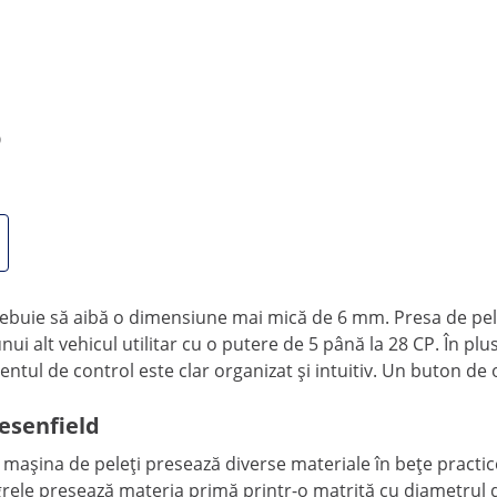
IP55
Comparați mai multe atribute
Ø
ansmisie vă optimizează producția de peleți
iesenfield, puteți produce până la 400 kg de batoane de furaj
rebuie să aibă o dimensiune mai mică de 6 mm. Presa de pele
nui alt vehicul utilitar cu o putere de 5 până la 28 CP. În p
tul de control este clar organizat și intuitiv. Un buton de o
iesenfield
 mașina de peleți presează diverse materiale în bețe practic
grele presează materia primă printr-o matriță cu diametrul d