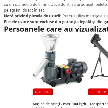
cu un diametru de 6 mm. Dacă doriți să produceți pelete c
peleții fini direct în saci.
Notă privind piesele de uzură:
Puteți utiliza matrițele ș
Piesele uzate sunt excluse din garanția legală și din g
Persoanele care au vizualiza
Reducere
Reducere
Mașină de peleți - max. 100 kg/h
Transportoa