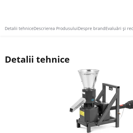
Detalii tehnice
Descrierea Produsului
Despre brand
Evaluări și re
Detalii tehnice