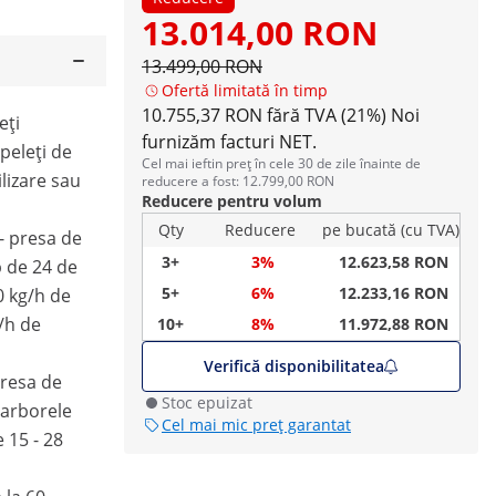
13.014,00 RON
13.499,00 RON
Ofertă limitată în timp
10.755,37 RON fără TVA (21%)
Noi
eți
furnizăm facturi NET.
peleți de
Cel mai ieftin preț în cele 30 de zile înainte de
lizare sau
reducere a fost: 12.799,00 RON
Reducere pentru volum
Qty
Reducere
pe bucată (cu TVA)
 - presa de
3+
3%
12.623,58 RON
 de 24 de
5+
6%
12.233,16 RON
0 kg/h de
/h de
10+
8%
11.972,88 RON
Verifică disponibilitatea
presa de
Stoc epuizat
 arborele
Cel mai mic preț garantat
 15 - 28