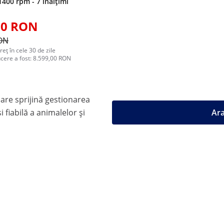
1400 rpm - 7 înălțimi
00 RON
RON
reț în cele 30 de zile
ucere a fost: 8.599,00 RON
care sprijină gestionarea
i fiabilă a animalelor și
Ara