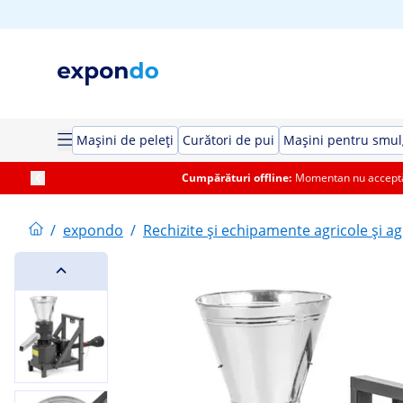
Mașini de peleți
Curători de pui
Mașini pentru smul
Cumpărături offline:
Momentan nu acceptăm
/
expondo
/
Rechizite și echipamente agricole și ag