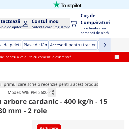
Coș de
tactează
Contul meu
Cumpărături
voie de ajutor?
Autentificare/Registrare
Spre finalizarea
comenzii de plată
a de peleți
Plase de fân
Accesorii pentru tractor
Echipament pen
i pentru a vă ajuta cu comenzile existente!
Fii primul care scrie o recenzie pentru acest produs
|
3
Model:
WIE-PM-3600
 arbore cardanic - 400 kg/h - 15
30 mm - 2 role
Reducere