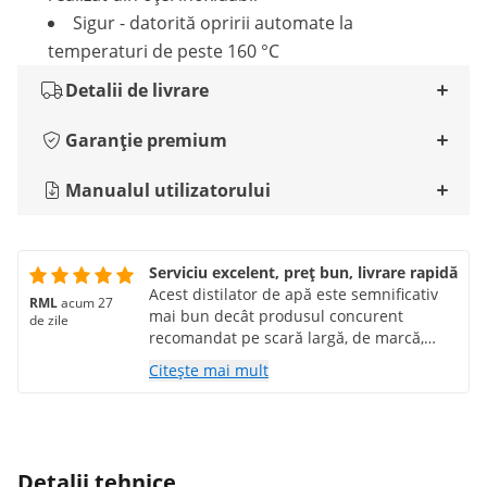
Sigur - datorită opririi automate la
temperaturi de peste 160 °C
Detalii de livrare
Garanție premium
Manualul utilizatorului
Serviciu excelent, preț bun, livrare rapidă
Acest distilator de apă este semnificativ
RML
acum 27
mai bun decât produsul concurent
de zile
recomandat pe scară largă, de marcă,
care costă aproape de două ori mai mult.
Citește mai mult
(Cine are nevoie de un afișaj digital
electronic extrem de nesigur, care a
cauzat deja defectarea rapidă a două
dispozitive?) L-aș cumpăra din nou!
Detalii tehnice