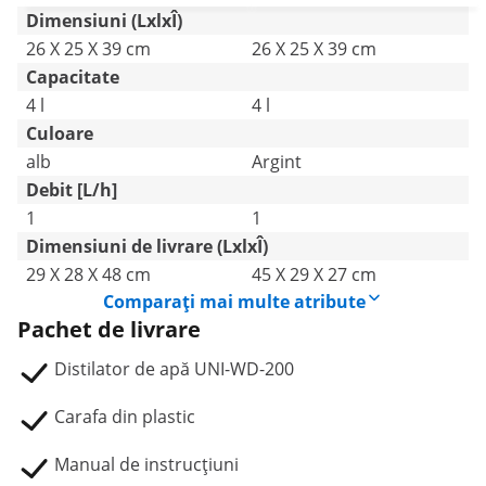
Dimensiuni (LxlxÎ)
26 X 25 X 39 cm
26 X 25 X 39 cm
Capacitate
4 l
4 l
Culoare
alb
Argint
Debit [L/h]
1
1
Dimensiuni de livrare (LxlxÎ)
29 X 28 X 48 cm
45 X 29 X 27 cm
Comparați mai multe atribute
Pachet de livrare
Distilator de apă UNI-WD-200
Carafa din plastic
Manual de instrucțiuni