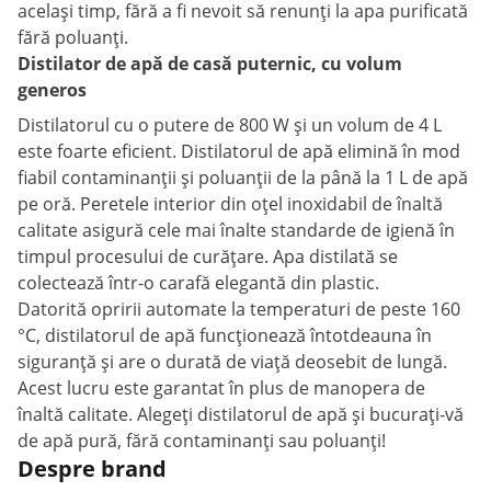
același timp, fără a fi nevoit să renunți la apa purificată
fără poluanți.
Distilator de apă de casă puternic, cu volum
generos
Distilatorul cu o putere de 800 W și un volum de 4 L
este foarte eficient. Distilatorul de apă elimină în mod
fiabil contaminanții și poluanții de la până la 1 L de apă
pe oră. Peretele interior din oțel inoxidabil de înaltă
calitate asigură cele mai înalte standarde de igienă în
timpul procesului de curățare. Apa distilată se
colectează într-o carafă elegantă din plastic.
Datorită opririi automate la temperaturi de peste 160
°C, distilatorul de apă funcționează întotdeauna în
siguranță și are o durată de viață deosebit de lungă.
Acest lucru este garantat în plus de manopera de
înaltă calitate. Alegeți distilatorul de apă și bucurați-vă
de apă pură, fără contaminanți sau poluanți!
Despre brand