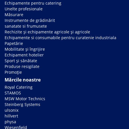
Echipamente pentru catering
Unelte profesionale
Măsurare
Instrumente de grădinărit
sanatate si frumusete
Rechizite și echipamente agricole și agricole
Echipamente si consumabile pentru curatenie industriala
Papetărie
Mobilitate și îngrijire
Echipament hotelier
Sport și sănătate
Produse resigilate
Promoție
Mărcile noastre
Royal Catering
STAMOS
MSW Motor Technics
Steinberg Systems
ulsonix
hillvert
physa
Wiesenfield