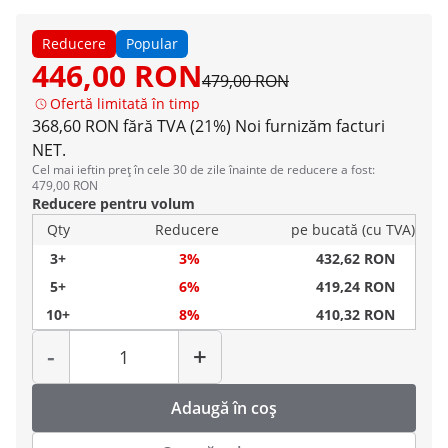
Reducere
Popular
446,00 RON
479,00 RON
Ofertă limitată în timp
368,60 RON fără TVA (21%)
Noi furnizăm facturi
NET.
Cel mai ieftin preț în cele 30 de zile înainte de reducere a fost:
479,00 RON
Reducere pentru volum
Qty
Reducere
pe bucată (cu TVA)
3+
3%
432,62 RON
5+
6%
419,24 RON
10+
8%
410,32 RON
Cantitate
-
+
Adaugă în coș