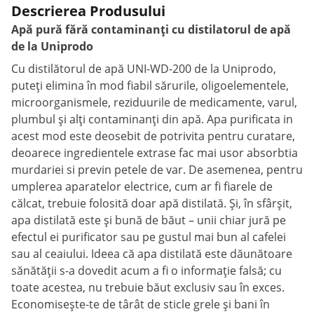
Descrierea Produsului
Apă pură fără contaminanți cu distilatorul de apă
de la Uniprodo
Cu distilătorul de apă UNI-WD-200 de la Uniprodo,
puteți elimina în mod fiabil sărurile, oligoelementele,
microorganismele, reziduurile de medicamente, varul,
plumbul și alți contaminanți din apă. Apa purificata in
acest mod este deosebit de potrivita pentru curatare,
deoarece ingredientele extrase fac mai usor absorbtia
murdariei si previn petele de var. De asemenea, pentru
umplerea aparatelor electrice, cum ar fi fiarele de
călcat, trebuie folosită doar apă distilată. Și, în sfârșit,
apa distilată este și bună de băut – unii chiar jură pe
efectul ei purificator sau pe gustul mai bun al cafelei
sau al ceaiului. Ideea că apa distilată este dăunătoare
sănătății s-a dovedit acum a fi o informație falsă; cu
toate acestea, nu trebuie băut exclusiv sau în exces.
Economisește-te de târât de sticle grele și bani în