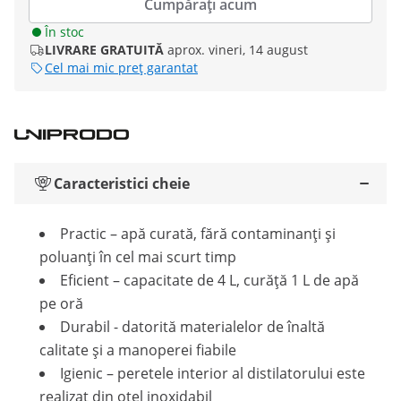
Cumpărați acum
În stoc
LIVRARE GRATUITĂ
aprox. vineri, 14 august
Cel mai mic preț garantat
Caracteristici cheie
Practic – apă curată, fără contaminanți și
poluanți în cel mai scurt timp
Eficient – capacitate de 4 L, curăță 1 L de apă
pe oră
Durabil - datorită materialelor de înaltă
calitate și a manoperei fiabile
Igienic – peretele interior al distilatorului este
realizat din oțel inoxidabil