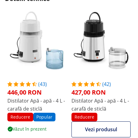
(43)
(42)
446,00 RON
427,00 RON
Distilator Apă - apă - 4 L -
Distilator Apă - apă - 4 L -
carafă de sticlă
carafă de sticlă
Reducere
Popular
Reducere
Văzut în prezent
Vezi produsul