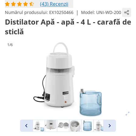
(43) Recenzii
|
Numărul produsului:
EX10250466
Model:
UNI-WD-200
Distilator Apă - apă - 4 L - carafă de
sticlă
1/6