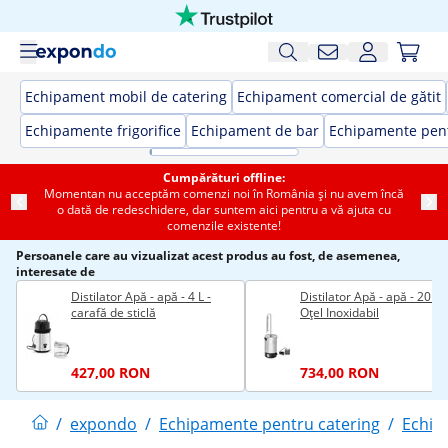
Echipament mobil de catering
Echipament comercial de gătit
Echipamente frigorifice
Echipament de bar
Echipamente pent
Cumpărături offline:
Momentan nu acceptăm comenzi noi în România și nu avem încă
o dată de redeschidere, dar suntem aici pentru a vă ajuta cu
comenzile existente!
Persoanele care au vizualizat acest produs au fost, de asemenea,
interesate de
Distilator Apă - apă - 4 L -
Distilator Apă - apă - 20 L -
carafă de sticlă
Oțel Inoxidabil
427,00 RON
734,00 RON
/
expondo
/
Echipamente pentru catering
/
Echip