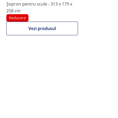
Șopron pentru scule - 313 x 179 x
1/7
258 cm
Reducere
Vezi produsul
Reducere
1.092,00 RON
1.349,00 RON
Ofertă limitată în timp