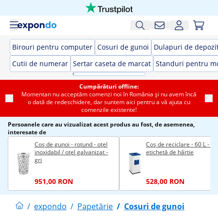
Birouri pentru computer
Cosuri de gunoi
Dulapuri de depozi
Cutii de numerar
Sertar caseta de marcat
Standuri pentru m
Cumpărături offline:
Momentan nu acceptăm comenzi noi în România și nu avem încă
o dată de redeschidere, dar suntem aici pentru a vă ajuta cu
comenzile existente!
Persoanele care au vizualizat acest produs au fost, de asemenea,
interesate de
Coș de gunoi - rotund - oțel
Coș de reciclare - 60 L - alb
inoxidabil / oțel galvanizat -
etichetă de hârtie
gri
951,00 RON
528,00 RON
/
expondo
/
Papetărie
/
Cosuri de gunoi