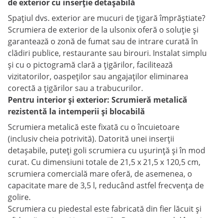
de exterior cu inserție detașabilă
Spațiul dvs. exterior are mucuri de țigară împrăștiate?
Scrumiera de exterior de la ulsonix oferă o soluție și
garantează o zonă de fumat sau de intrare curată în
clădiri publice, restaurante sau birouri. Instalat simplu
și cu o pictogramă clară a țigărilor, facilitează
vizitatorilor, oaspeților sau angajaților eliminarea
corectă a țigărilor sau a trabucurilor.
Pentru interior și exterior: Scrumieră metalică
rezistentă la intemperii și blocabilă
Scrumiera metalică este fixată cu o încuietoare
(inclusiv cheia potrivită). Datorită unei inserții
detașabile, puteți goli scrumiera cu ușurință și în mod
curat. Cu dimensiuni totale de 21,5 x 21,5 x 120,5 cm,
scrumiera comercială mare oferă, de asemenea, o
capacitate mare de 3,5 l, reducând astfel frecvența de
golire.
Scrumiera cu piedestal este fabricată din fier lăcuit și