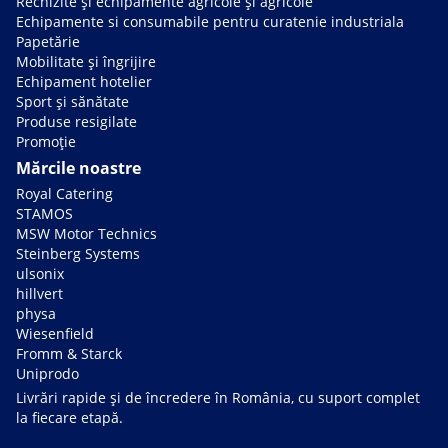
Rechizite și echipamente agricole și agricole
Echipamente si consumabile pentru curatenie industriala
Papetărie
Mobilitate și îngrijire
Echipament hotelier
Sport și sănătate
Produse resigilate
Promoție
Mărcile noastre
Royal Catering
STAMOS
MSW Motor Technics
Steinberg Systems
ulsonix
hillvert
physa
Wiesenfield
Fromm & Starck
Uniprodo
Livrări rapide și de încredere în România, cu suport complet
la fiecare etapă.