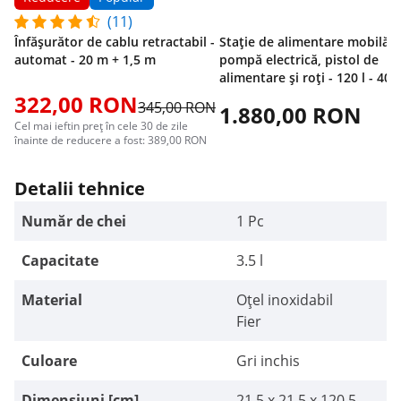
(11)
Înfășurător de cablu retractabil -
Stație de alimentare mobilă -
automat - 20 m + 1,5 m
pompă electrică, pistol de
alimentare și roți - 120 l - 40
l/min
322,00 RON
345,00 RON
1.880,00 RON
Cel mai ieftin preț în cele 30 de zile
înainte de reducere a fost: 389,00 RON
Detalii tehnice
Număr de chei
1 Pc
Capacitate
3.5 l
Material
Oțel inoxidabil
Fier
Culoare
Gri inchis
Dimensiuni [cm]
21.5 x 21.5 x 120.5