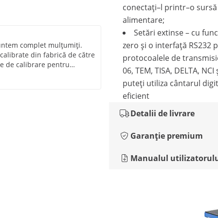
conectați–l printr–o sursă
alimentare;
Setări extinse – cu funcț
zero și o interfață RS232 
suntem complet mulțumiți.
 calibrate din fabrică de către
protocoalele de transmis
e de calibrare pentru
06, TEM, TISA, DELTA, NCI 
amnă că calibrarea se
puteți utiliza cântarul digit
 care taxele (aproximativ 80
e în 2028 timp de doi ani.
eficient
Detalii de livrare
Garanție premium
Manualul utilizatorul