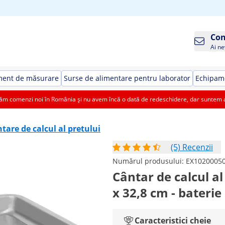
Con
Ai ne
ment de măsurare
Surse de alimentare pentru laborator
Echipame
 comenzi noi în România și nu avem încă o dată de redeschidere, dar suntem aic
tare de calcul al pretului
(5) Recenzii
Numărul produsului:
EX1020005
Cântar de calcul al 
x 32,8 cm - baterie
Caracteristici cheie