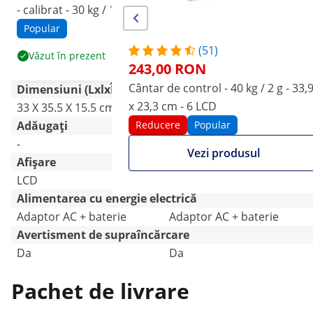
- calibrat - 30 kg / 10 g -
2 g - 33,9 x 23,3 cm - 6 LCD
27,8 x 32,8 cm - baterie
Popular
Reducere
Popular
200 h - LCD dual
(51)
Văzut în prezent
Vezi produsul
243,00 RON
Cântar de control - 40 kg / 2 g - 33,
Dimensiuni (LxlxÎ)
x 23,3 cm - 6 LCD
33 X 35.5 X 15.5 cm
34.5 X 33 X 11.5 cm
Adăugați
Reducere
Popular
-
Da
Vezi produsul
Afișare
LCD
LCD
Alimentarea cu energie electrică
Adaptor AC + baterie
Adaptor AC + baterie
Avertisment de supraîncărcare
Da
Da
Pachet de livrare