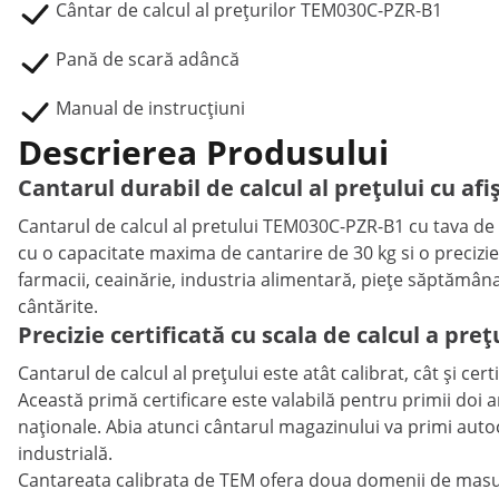
Cântar de calcul al prețurilor TEM030C-PZR-B1
Pană de scară adâncă
Manual de instrucțiuni
Descrierea Produsului
Cantarul durabil de calcul al prețului cu afi
Cantarul de calcul al pretului TEM030C-PZR-B1 cu tava de
cu o capacitate maxima de cantarire de 30 kg si o precizie
farmacii, ceainărie, industria alimentară, piețe săptămân
cântărite.
Precizie certificată cu scala de calcul a preț
Cantarul de calcul al prețului este atât calibrat, cât și c
Această primă certificare este valabilă pentru primii doi 
naționale. Abia atunci cântarul magazinului va primi autoco
industrială.
Cantareata calibrata de TEM ofera doua domenii de masur