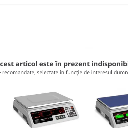
cest articol este în prezent indisponibi
e recomandate, selectate în funcție de interesul dum
(33)
(51)
224,00 RON
237,00 RON
Cântar de control - 40 kg /
Cântar de control - 35 kg /