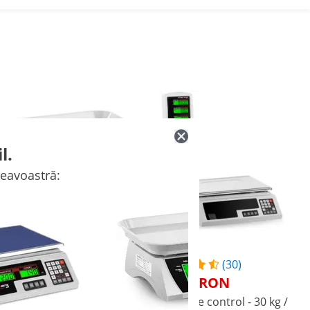
l.
neavoastră:
(16)
(30)
227,00 RON
314,00 RON
Cântar de control - 30 kg /
Cântar de control - 30 kg /