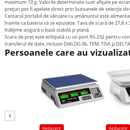
maximum 10 g. Valorile determinate sunt afișate pe ecranu
prețuri pot fi apelate direct prin butoanele de selecție di
Cantarul portabil de vânzare cu amănuntul este alimentat 
înainte ca bateria să se epuizeze. Tava de scară de 27,8 x 
înălțime asigură o bază stabilă și plană.
Scara de preț este echipată cu un port RS-232 pentru con
transferul de date, inclusiv DIALOG 06, TEM, TISA și DELTA
Persoanele care au vizualiza
Reducere
Reducere