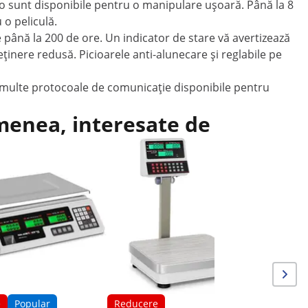
ero sunt disponibile pentru o manipulare ușoară. Până la 8
 o peliculă.
 până la 200 de ore. Un indicator de stare vă avertizează
eținere redusă. Picioarele anti-alunecare și reglabile pe
 multe protocoale de comunicație disponibile pentru
emenea, interesate de
Reduce
Cântar de
33 x 24 c
e
Popular
Reducere