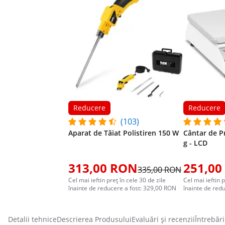
Reducere
Reducere
(103)
Aparat de Tăiat Polistiren 150 W
Cântar de Pr
g - LCD
313,00 RON
251,00
335,00 RON
Cel mai ieftin preț în cele 30 de zile
Cel mai ieftin p
înainte de reducere a fost: 329,00 RON
înainte de red
Detalii tehnice
Descrierea Produsului
Evaluări și recenzii
Întrebări