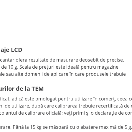
șaje LCD
 cantar ofera rezultate de masurare deosebit de precise,
 de 10 g. Scala de prețuri este ideală pentru magazine,
ale sau alte domenii de aplicare în care produsele trebuie
urilor de la TEM
ertificat, adică este omologat pentru utilizare în comerț, cee
ani de utilizare, după care calibrarea trebuie recertificată 
lantul de calibrare oficială; veți primi și o declarație de co
are. Până la 15 kg se măsoară cu o abatere maximă de 5 g, 