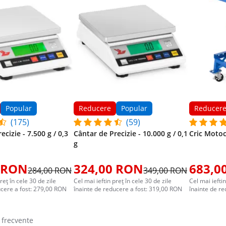
Popular
Reducere
Popular
Reducer
(175)
(59)
ecizie - 7.500 g / 0,3
Cântar de Precizie - 10.000 g / 0,1
Cric Motoci
g
 RON
324,00 RON
683,0
284,00 RON
349,00 RON
reț în cele 30 de zile
Cel mai ieftin preț în cele 30 de zile
Cel mai ieftin
ucere a fost: 279,00 RON
înainte de reducere a fost: 319,00 RON
înainte de r
 frecvente