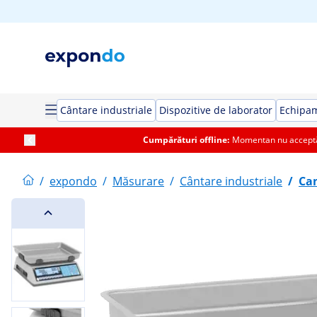
Cântare industriale
Dispozitive de laborator
Echipa
Cumpărături offline:
Momentan nu acceptăm
/
expondo
/
Măsurare
/
Cântare industriale
/
Can