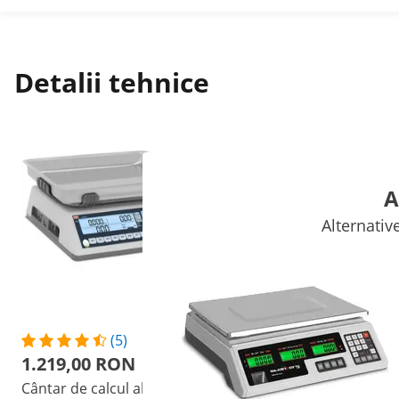
Detalii tehnice
A
Alternativ
(5)
(51)
1.219,00 RON
243,00 RON
Cântar de calcul al pretului
Cântar de control - 40 kg /