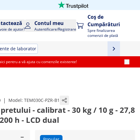
Coș de
tactează
Contul meu
Cumpărături
voie de ajutor?
Autentificare/Registrare
Spre finalizarea
comenzii de plată
nte de laborator
i pentru a vă ajuta cu comenzile existente!
|
0
Model:
TEM030C-PZR-B1
pretului - calibrat - 30 kg / 10 g - 27,8
 200 h - LCD dual
Popular