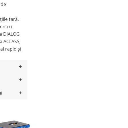
 de
iile tară,
pentru
ie DIALOG
și ACLASS,
al rapid și
ui