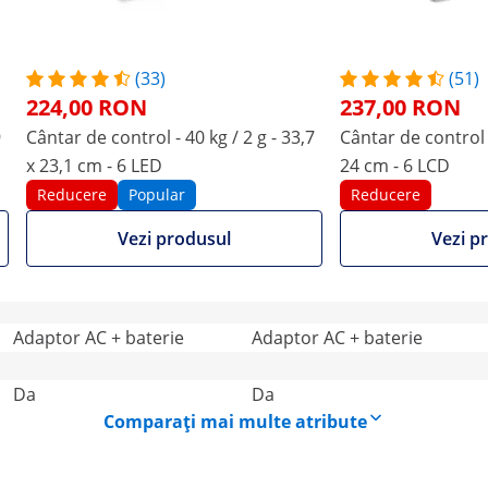
2 g - 33,7 x 23,1 cm - 6 LED
2 g - 33 x 24 cm - 6 LCD
Reducere
Popular
Reducere
(33)
(51)
Vezi produsul
Vezi produsul
224,00 RON
237,00 RON
9
Cântar de control - 40 kg / 2 g - 33,7
Cântar de control -
x 23,1 cm - 6 LED
24 cm - 6 LCD
34.3 X 33 X 12 cm
11.4 X 33.2 X 34.2 cm
Reducere
Popular
Reducere
Da
Da
Vezi produsul
Vezi p
LED
LED
Adaptor AC + baterie
Adaptor AC + baterie
Da
Da
Comparați mai multe atribute