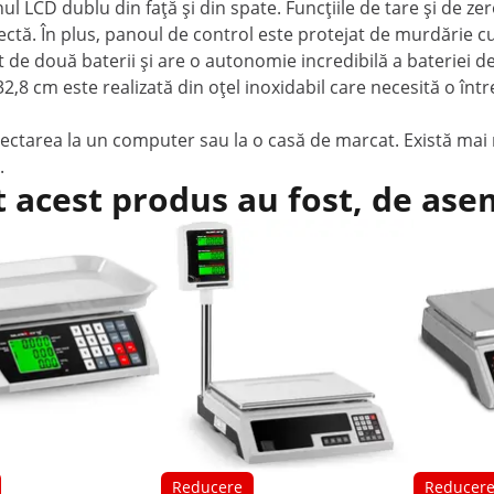
l LCD dublu din față și din spate. Funcțiile de tare și de z
rectă. În plus, panoul de control este protejat de murdărie cu
de două baterii și are o autonomie incredibilă a bateriei de
32,8 cm este realizată din oțel inoxidabil care necesită o într
ectarea la un computer sau la o casă de marcat. Există mai
.
t acest produs au fost, de as
Reducere
Reducer