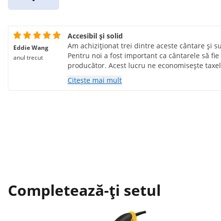
Accesibil și solid
Am achiziționat trei dintre aceste cântare și 
Eddie Wang
Pentru noi a fost important ca cântarele să fie
anul trecut
producător. Acest lucru ne economisește taxel
moment. Calibrarea din fabrică din 2025 înse
Citește mai mult
desfășoară până la sfârșitul anului 2027, după
€) trebuie plătite din nou la biroul de calibrar
Completează-ți setul