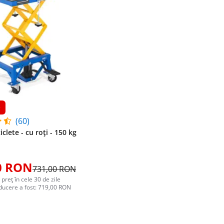
e
(60)
clete - cu roți - 150 kg
0 RON
731,00 RON
 preț în cele 30 de zile
educere a fost: 719,00 RON