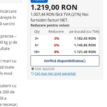
1.219,00 RON
încărcare
1.007,44 RON fără TVA (21%)
Noi
tărește în
furnizăm facturi NET.
ă sarcini
Reducere pentru volum
Qty
Reducere
pe bucată (cu TVA)
precise –
3+
3%
1.182,43 RON
30 kg și de
5+
6%
1.145,86 RON
zultate
10+
8%
1.121,48 RON
ri mari cu
Verifică disponibilitatea
ză toate
Stoc epuizat
 în mod
Cel mai mic preț garantat
baterii cu
e 200 de
lă a
te necesar,