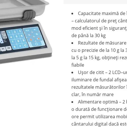
Capacitate maximă de 
– calculatorul de preț cân
mod eficient și în siguranț
de până la 30 kg
Rezultate de măsurare 
cu o precizie de la 10 g la 
la 5 g la 15 kg, obțineți re
fiabile
Ușor de citit – 2 LCD–u
iluminare de fundal afișea
rezultatele măsurătorilor
clar, în număr mare
Alimentare optimă – 2 
o durată de funcționare d
ore permit utilizarea mobi
cântarului digital dacă es