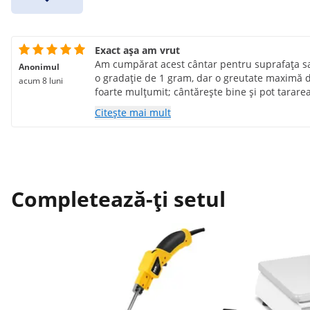
Exact așa am vrut
Am cumpărat acest cântar pentru suprafața sa
Anonimul
o gradație de 1 gram, dar o greutate maximă 
acum 8 luni
foarte mulțumit; cântărește bine și pot tarar
recipiente și greutăți noi. Nu am încercat să 
Citește mai mult
numărare pentru că nu aveam nevoie de aceste 
este excelent!
Completează-ți setul