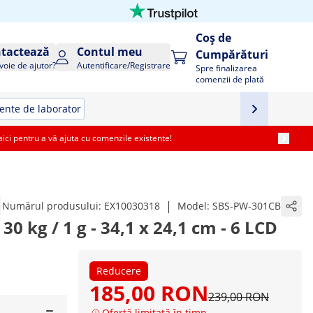
Coș de
tactează
Contul meu
Cumpărături
voie de ajutor?
Autentificare/Registrare
Spre finalizarea
comenzii de plată
nte de laborator
i pentru a vă ajuta cu comenzile existente!
|
Numărul produsului:
EX10030318
Model:
SBS-PW-301CB
30 kg / 1 g - 34,1 x 24,1 cm - 6 LCD
Reducere
185,00 RON
239,00 RON
Ofertă limitată în timp