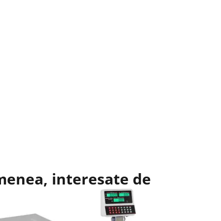
emenea, interesate de
Reduce
Cântar de