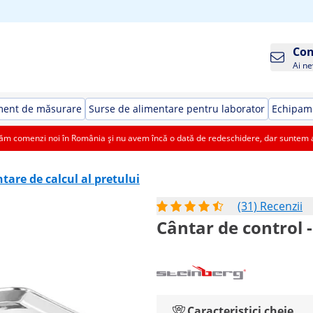
Con
Ai ne
ment de măsurare
Surse de alimentare pentru laborator
Echipame
 comenzi noi în România și nu avem încă o dată de redeschidere, dar suntem aic
tare de calcul al pretului
(31) Recenzii
Cântar de control - 
Caracteristici cheie