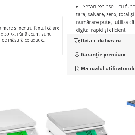
Setări extinse – cu func
tara, salvare, zero, total și
numărare puteți utiliza câ
 mare și pentru faptul că are
digital rapid și eficient
de 30 kg. Până acum, sunt
ea pe măsură ce adaug
Detalii de livrare
adaug prețuri sau funcția de
funcții. Afișajul față-verso
Garanție premium
Manualul utilizatorul