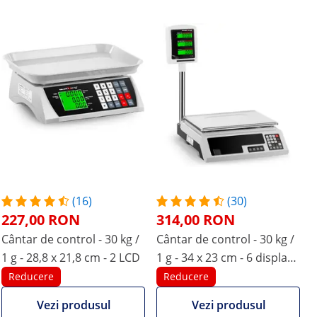
(16)
(30)
227,00 RON
314,00 RON
Cântar de control - 30 kg /
Cântar de control - 30 kg /
1 g - 28,8 x 21,8 cm - 2 LCD
1 g - 34 x 23 cm - 6 display
LCD inalt
Reducere
Reducere
Vezi produsul
Vezi produsul