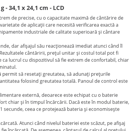
g - 34,1 x 24,1 cm - LCD
trem de precise, cu o capacitate maximă de cântărire de
 varietate de aplicații care necesită verificarea exactă a
hipamente industriale de calitate superioară și cântare
nde, dar afișajul său reacționează imediat atunci când îl
ezultatele cântăririi, prețul unitar și costul total pot fi
e ca lucrul cu dispozitivul să fie extrem de confortabil, chiar
uminatul.
ă permit să resetați greutatea, să adunați prețurile
cantitatea folosind greutatea totală. Panoul de control este
 alimentare externă, deoarece este echipat cu o baterie
efort chiar și în timpul încărcării. Dacă este în modul baterie,
11 secunde, ceea ce protejează bateria și economisește
rcată. Atunci când nivelul bateriei este scăzut, pe afișaj
fie încărcată. De asemenea, cântarul de calcul al prețului