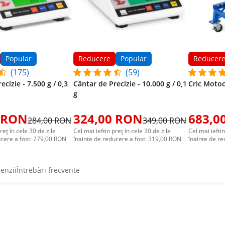
Popular
Reducere
Popular
Reducer
(175)
(59)
ecizie - 7.500 g / 0,3
Cântar de Precizie - 10.000 g / 0,1
Cric Motoci
g
 RON
324,00 RON
683,0
284,00 RON
349,00 RON
reț în cele 30 de zile
Cel mai ieftin preț în cele 30 de zile
Cel mai ieftin
ucere a fost: 279,00 RON
înainte de reducere a fost: 319,00 RON
înainte de r
cenzii
Întrebări frecvente