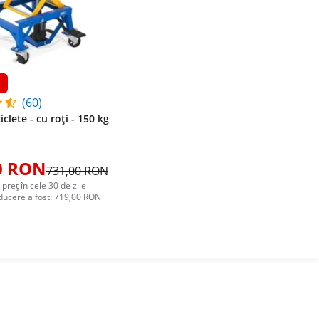
e
(60)
clete - cu roți - 150 kg
0 RON
731,00 RON
 preț în cele 30 de zile
educere a fost: 719,00 RON