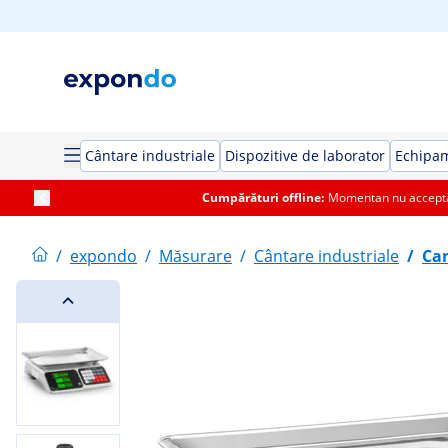
Cântare industriale
Dispozitive de laborator
Echipa
Cumpărături offline:
Momentan nu acceptăm
/
expondo
/
Măsurare
/
Cântare industriale
/
Can