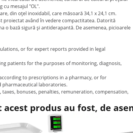
g cu mesajul "OL".
re, din oțel inoxidabil, care măsoară 34,1 x 24,1 cm.
t proiectat având în vedere compactitatea. Datorită
una o bază sigură și antiderapantă. De asemenea, picioarele
ulations, or for expert reports provided in legal
ing patients for the purposes of monitoring, diagnosis,
according to prescriptions in a pharmacy, or for
d pharmaceutical laboratories.
iffs, taxes, bonuses, penalties, remuneration, compensation,
t acest produs au fost, de as