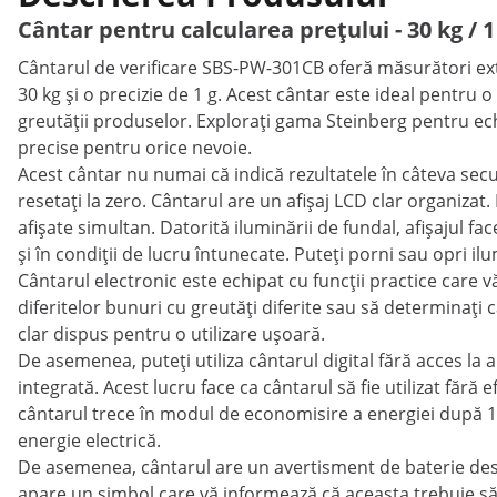
Cântar pentru calcularea prețului - 30 kg / 1 
Cântarul de verificare SBS-PW-301CB oferă măsurători ex
30 kg și o precizie de 1 g. Acest cântar este ideal pentru o
greutății produselor. Explorați gama Steinberg pentru ec
precise pentru orice nevoie.
Acest cântar nu numai că indică rezultatele în câteva secu
resetați la zero. Cântarul are un afișaj LCD clar organizat. R
afișate simultan. Datorită iluminării de fundal, afișajul fac
și în condiții de lucru întunecate. Puteți porni sau opri il
Cântarul electronic este echipat cu funcții practice care v
diferitelor bunuri cu greutăți diferite sau să determinați 
clar dispus pentru o utilizare ușoară.
De asemenea, puteți utiliza cântarul digital fără acces la
integrată. Acest lucru face ca cântarul să fie utilizat fără 
cântarul trece în modul de economisire a energiei după 
energie electrică.
De asemenea, cântarul are un avertisment de baterie descă
apare un simbol care vă informează că aceasta trebuie să 