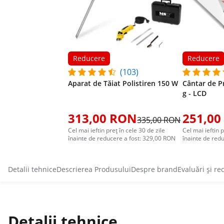
Reducere
Reducere
(103)
Aparat de Tăiat Polistiren 150 W
Cântar de Pr
g - LCD
313,00 RON
251,00
335,00 RON
Cel mai ieftin preț în cele 30 de zile
Cel mai ieftin p
înainte de reducere a fost: 329,00 RON
înainte de red
Detalii tehnice
Descrierea Produsului
Despre brand
Evaluări și re
Detalii tehnice