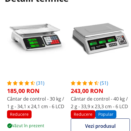
(31)
(51)
185,00 RON
243,00 RON
Cântar de control - 30 kg /
Cântar de control - 40 kg /
1 g - 34,1 x 24,1 cm - 6 LCD
2 g - 33,9 x 23,3 cm - 6 LCD
Reducere
Reducere
Popular
Văzut în prezent
Vezi produsul