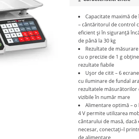
Capacitate maximă de 
– cântăritorul de control 
eficient și în siguranță înc
de până la 30 kg
Rezultate de măsurare 
cu o precizie de 1 g obține
rezultate fiabile
Ușor de citit – 6 ecran
cu iluminare de fundal ar
rezultatele măsurătorilor 
vizibile în număr mare
Alimentare optimă – o 
4 V permite utilizarea mob
cântarului de masă, dacă 
necesar, conectați–l print
de alimentare