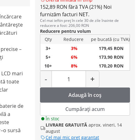
152,89 RON fără TVA (21%)
Noi
furnizăm facturi NET.
încărcare
Cel mai ieftin preț în cele 30 de zile înainte de
cântărește
reducere a fost: 206,00 RON
Reducere pentru volum
ărcături
Qty
Reducere
pe bucată (cu TVA)
3+
3%
179,45 RON
precise –
ți
5+
6%
173,90 RON
10+
8%
170,20 RON
Cantitate
e LCD mari
-
+
ată toate
clar
Adaugă în coș
baterie de
Cumpărați acum
ilă a
În stoc
este
LIVRARE GRATUITĂ
aprox. vineri, 14
r–o sursă
august
Cel mai mic preț garantat