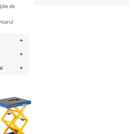
țiile de
ntarul
ui