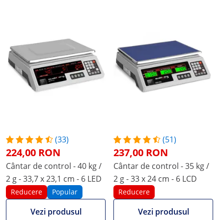
(33)
(51)
224,00 RON
237,00 RON
Cântar de control - 40 kg /
Cântar de control - 35 kg /
2 g - 33,7 x 23,1 cm - 6 LED
2 g - 33 x 24 cm - 6 LCD
Reducere
Popular
Reducere
Vezi produsul
Vezi produsul