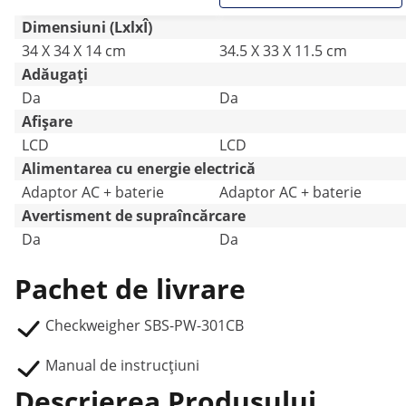
Dimensiuni (LxlxÎ)
34 X 34 X 14 cm
34.5 X 33 X 11.5 cm
Adăugați
Da
Da
Afișare
LCD
LCD
Alimentarea cu energie electrică
Adaptor AC + baterie
Adaptor AC + baterie
Avertisment de supraîncărcare
Da
Da
Pachet de livrare
Checkweigher SBS-PW-301CB
Manual de instrucțiuni
Descrierea Produsului