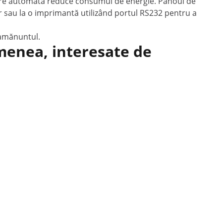
ctare automată reduce consumul de energie. Panoul de
r sau la o imprimantă utilizând portul RS232 pentru a
 amănuntul.
emenea, interesate de