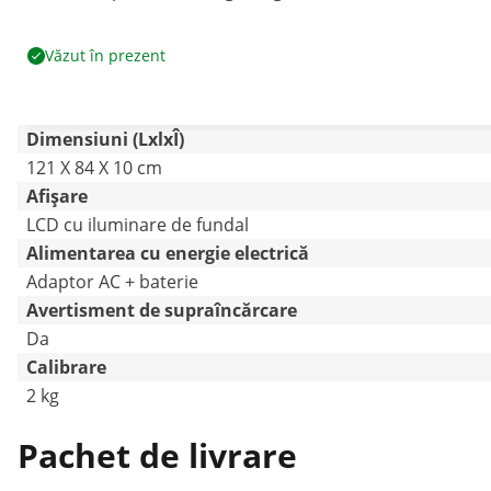
Văzut în prezent
Dimensiuni (LxlxÎ)
121 X 84 X 10 cm
Afișare
LCD cu iluminare de fundal
Alimentarea cu energie electrică
Adaptor AC + baterie
Avertisment de supraîncărcare
Da
Calibrare
2 kg
Pachet de livrare