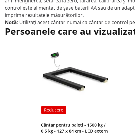
ar fi menținerea, setarea la zero, tararea, calibrarea ș
control este alimentat de șase baterii AA sau de un adapt
imprima rezultatele măsurătorilor.
Notă
: Utilizați acest cântar numai ca cântar de control 
Persoanele care au vizualiza
Reducere
Cântar pentru paleti - 1500 kg /
0,5 kg - 127 x 84 cm - LCD extern