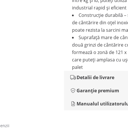
între kg și lb, puteți utiliz
industrial rapid și eficient
Construcție durabilă –
de cântărire din oțel inoxi
poate rezista la sarcini ma
Suprafață mare de cânt
două grinzi de cântărire 
formează o zonă de 121 x
care puteți amplasa cu uș
palet
Detalii de livrare
Garanție premium
Manualul utilizatorul
cenzii