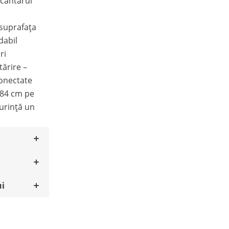
a cântarul
 suprafața
dabil
ri
ărire –
conectate
 84 cm pe
urință un
ui