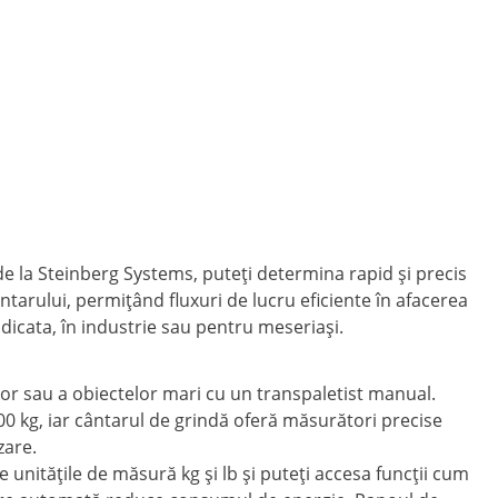
 de la Steinberg Systems, puteți determina rapid și precis
tarului, permițând fluxuri de lucru eficiente în afacerea
idicata, în industrie sau pentru meseriași.
lor sau a obiectelor mari cu un transpaletist manual.
00 kg, iar cântarul de grindă oferă măsurători precise
zare.
 unitățile de măsură kg și lb și puteți accesa funcții cum