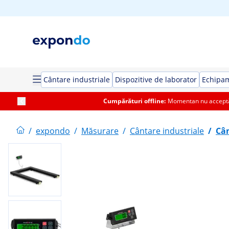
Cântare industriale
Dispozitive de laborator
Echipa
Cumpărături offline:
Momentan nu acceptăm
/
expondo
/
Măsurare
/
Cântare industriale
/
Cân