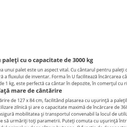
u paleți cu o capacitate de 3000 kg
ea unui palet este un aspect vital. Cu cântarul pentru paleți
a fluxului de inventar. Forma în U facilitează încărcarea cân
e 1 kg, este perfectă ca cântar în depozite, în comerțul cu r
față mare de cântărire
ire de 127 x 84 cm, facilitând plasarea cu ușurință a paleți
ilizare zilnică și are o capacitate maximă de încărcare de 36
sigură mobilitatea și transportul convenabil la locul de utili
să urmăriți toți parametrii. Puteți comuta cu ușurință între