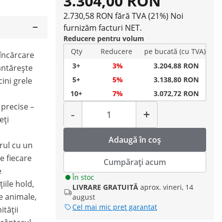
3.304,00 RON
2.730,58 RON fără TVA (21%)
Noi
furnizăm facturi NET.
Reducere pentru volum
Qty
Reducere
pe bucată (cu TVA)
încărcare
3+
3%
3.204,88 RON
ântărește
5+
5%
3.138,80 RON
cini grele
10+
7%
3.072,72 RON
Cantitate
precise –
-
+
eți
Adaugă în coș
arul cu un
e fiecare
Cumpărați acum
e
În stoc
iile hold,
LIVRARE GRATUITĂ
aprox. vineri, 14
e animale,
august
Cel mai mic preț garantat
ității