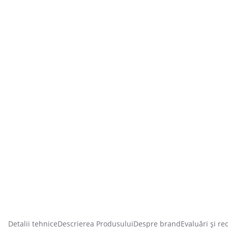
Detalii tehnice
Descrierea Produsului
Despre brand
Evaluări și re