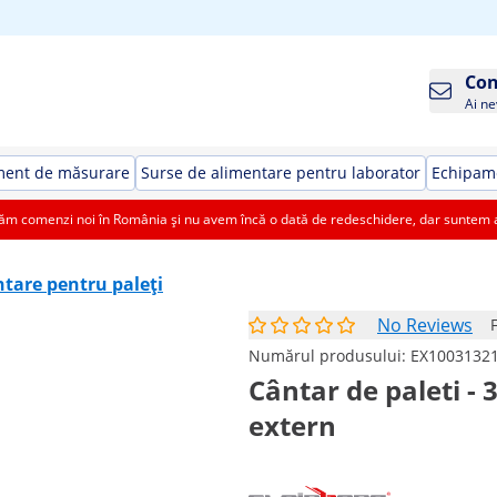
Con
Ai ne
ment de măsurare
Surse de alimentare pentru laborator
Echipame
 comenzi noi în România și nu avem încă o dată de redeschidere, dar suntem aic
tare pentru paleți
No Reviews
Numărul produsului:
EX1003132
Cântar de paleti - 
extern