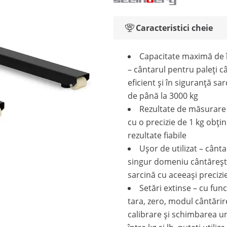
Caracteristici cheie
Capacitate maximă de 
– cântarul pentru paleți c
eficient și în siguranță sar
de până la 3000 kg
Rezultate de măsurare 
cu o precizie de 1 kg obțin
rezultate fiabile
Ușor de utilizat – cânt
singur domeniu cântăreșt
sarcină cu aceeași precizi
Setări extinse – cu funcț
tara, zero, modul cântărir
calibrare și schimbarea un