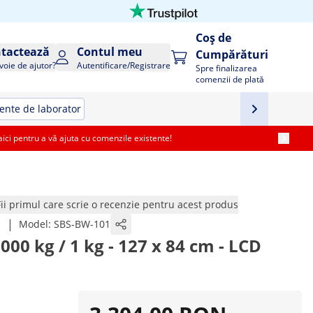
Coș de
tactează
Contul meu
Cumpărături
voie de ajutor?
Autentificare/Registrare
Spre finalizarea
comenzii de plată
nte de laborator
i pentru a vă ajuta cu comenzile existente!
Fii primul care scrie o recenzie pentru acest produs
|
1
Model:
SBS-BW-101
3000 kg / 1 kg - 127 x 84 cm - LCD