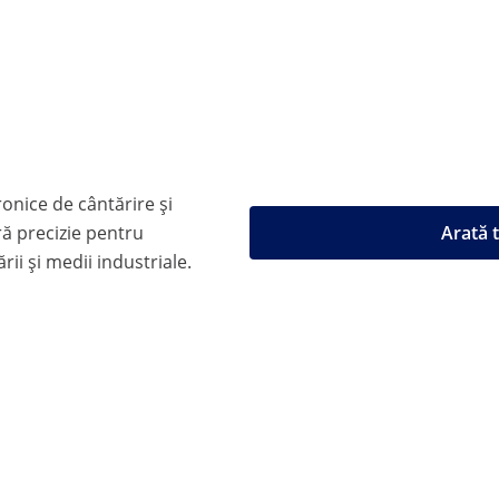
onice de cântărire și
ă precizie pentru
Arată 
ii și medii industriale.