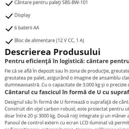
Cântare pentru paleți SBS-BW-101
Display
6 baterii AA
Bloc de alimentare (12 V CC, 1 A)
Descrierea Produsului
Pentru eficiență în logistică: cântare pentr
Fie că se află în depozit sau în zona de producție, greutat
greutatea pe palet, asigurând o imagine de ansamblu clară 
dumneavoastră. Cu o capacitate de 3.000 kg și o precizie d
Cântarul cu fascicul în formă de U cu supra
Designul său în formă de U formează o suprafață de cântăr
Construit din oțel carbon robust, este proiectat pentru ut
doar între 20 și 3000 kg. Două roți integrate și un mâner a
Panoul de control extern cu ecran LCD iluminat vă permite 