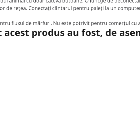
i modul animal cu doar câteva butoane. O funcție de decone
or de rețea. Conectați cântarul pentru paleți la un compute
pentru fluxul de mărfuri. Nu este potrivit pentru comerțul cu
t acest produs au fost, de as