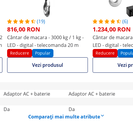
kg / 1 kg - LED - digital -
kg / 1 kg - LED - digital -
telecomanda 20 m
telecomanda 50 m
Reducere
Popular
Reducere
Popular
(19)
(6)
Vezi produsul
Vezi produsul
816,00 RON
1.234,00 RON
 2
Cântar de macara - 3000 kg / 1 kg -
Cântar de macara -
m
LED - digital - telecomanda 20 m
LED - digital - te
19 X 52 X 27 cm
50 X 25 X 21 cm
Reducere
Popular
Reducere
Popul
-
Da
Vezi produsul
Vezi p
LED
LED
Adaptor AC + baterie
Adaptor AC + baterie
Da
Da
Comparați mai multe atribute