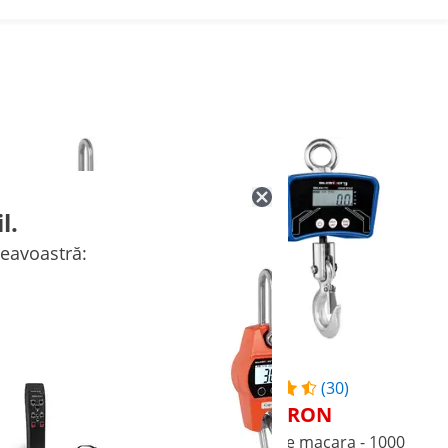
l.
neavoastră:
(18)
(30)
215,00 RON
322,00 RON
Cântar de macara - 300 kg
Cântar de macara - 1000