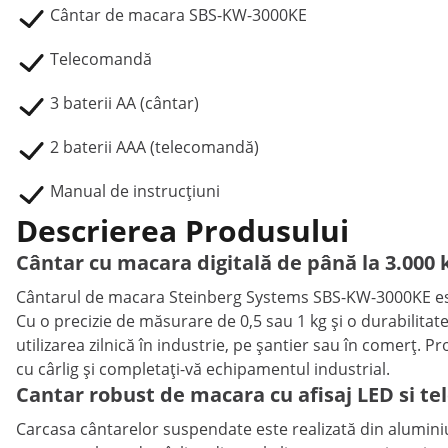
Cântar de macara SBS-KW-3000KE
Telecomandă
3 baterii AA (cântar)
2 baterii AAA (telecomandă)
Manual de instrucțiuni
Descrierea Produsului
Cântar cu macara digitală de până la 3.000 k
Cântarul de macara Steinberg Systems SBS-KW-3000KE este 
Cu o precizie de măsurare de 0,5 sau 1 kg și o durabilitat
utilizarea zilnică în industrie, pe șantier sau în comerț. Pr
cu cârlig și completați-vă echipamentul industrial.
Cantar robust de macara cu afisaj LED si 
Carcasa cântarelor suspendate este realizată din aluminiu 