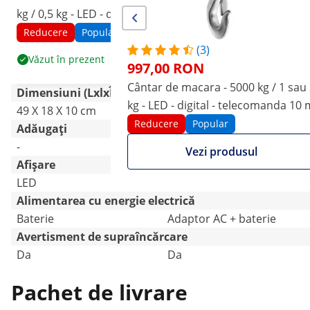
kg / 0,5 kg - LED - digital
kg / 1 sau 2 kg - LED -
digital - telecomanda 10 m
Reducere
Popular
Reducere
Popular
(3)
Văzut în prezent
Vezi produsul
997,00 RON
Cântar de macara - 5000 kg / 1 sau
Dimensiuni (LxlxÎ)
kg - LED - digital - telecomanda 10 
49 X 18 X 10 cm
19 X 56 X 27 cm
Reducere
Popular
Adăugați
-
-
Vezi produsul
Afișare
LED
LED
Alimentarea cu energie electrică
Baterie
Adaptor AC + baterie
Avertisment de supraîncărcare
Da
Da
Pachet de livrare