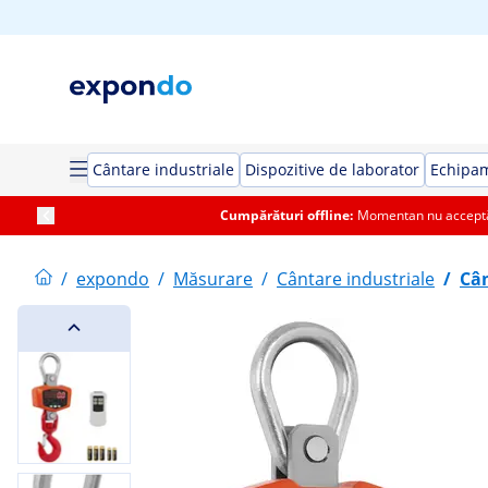
Cântare industriale
Dispozitive de laborator
Echipa
Cumpărături offline:
Momentan nu acceptăm
/
expondo
/
Măsurare
/
Cântare industriale
/
Câ