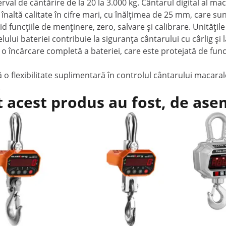
rval de cântărire de la 20 la 3.000 kg. Cântarul digital al ma
 înaltă calitate în cifre mari, cu înălțimea de 25 mm, care s
pid funcțiile de menținere, zero, salvare și calibrare. Unităț
lului bateriei contribuie la siguranța cântarului cu cârlig și 
la o încărcare completă a bateriei, care este protejată de fu
 flexibilitate suplimentară în controlul cântarului macaralei
.
t acest produs au fost, de as