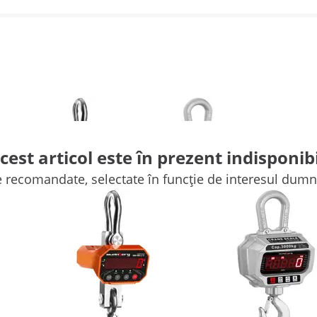
cest articol este în prezent indisponibi
e recomandate, selectate în funcție de interesul dum
(19)
(6)
816,00 RON
1.234,00 RON
Cântar de macara - 3000
Cântar de macara - 3000