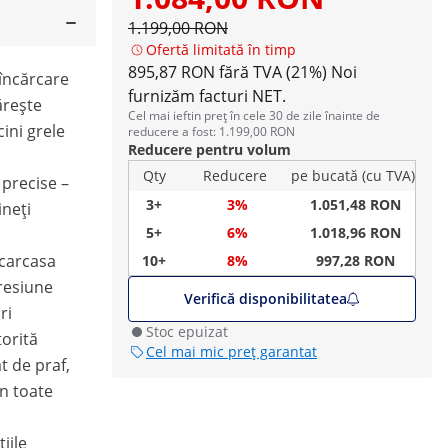
1.199,00 RON
Ofertă limitată în timp
895,87 RON fără TVA (21%)
Noi
încărcare
furnizăm facturi NET.
ărește
Cel mai ieftin preț în cele 30 de zile înainte de
cini grele
reducere a fost: 1.199,00 RON
Reducere pentru volum
Qty
Reducere
pe bucată (cu TVA)
precise –
3+
3%
1.051,48 RON
ineți
5+
6%
1.018,96 RON
 carcasa
10+
8%
997,28 RON
resiune
Verifică disponibilitatea
ri
Stoc epuizat
torită
Cel mai mic preț garantat
t de praf,
in toate
iile