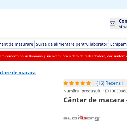
Con
Ai ne
ment de măsurare
Surse de alimentare pentru laborator
Echipame
 comenzi noi în România și nu avem încă o dată de redeschidere, dar suntem aic
ntare de macara
(16) Recenzii
Numărul produsului:
EX1003048
Cântar de macara - 