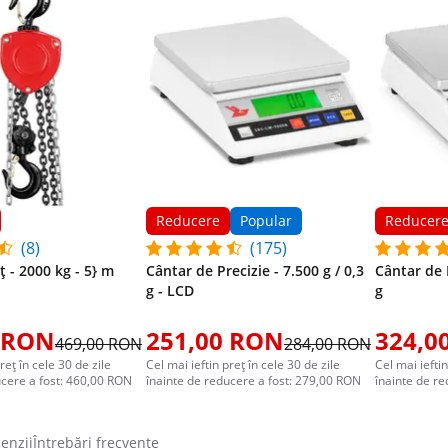
Reducere
Popular
Reducer
(8)
(175)
ț - 2000 kg - 5} m
Cântar de Precizie - 7.500 g / 0,3
Cântar de P
g - LCD
g
 RON
251,00 RON
324,0
469,00 RON
284,00 RON
reț în cele 30 de zile
Cel mai ieftin preț în cele 30 de zile
Cel mai ieftin
ucere a fost: 460,00 RON
înainte de reducere a fost: 279,00 RON
înainte de r
cenzii
Întrebări frecvente