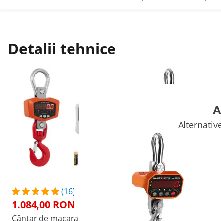
Detalii tehnice
A
Alternativ
(16)
(3)
1.084,00 RON
997,00 RON
Cântar de macara - 3000
Cântar de macara - 5000