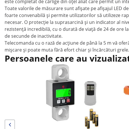
este completat de cârlige din oțel aliat care permit un inte
Toate valorile de măsurare sunt afișate pe afișajul LED de
foarte convenabilă și permite utilizatorilor să utilizeze ra
necesar. O protecție la suprasarcină și un indicator al nive
rezistență incredibilă, cu o durată de viață de 24 de ore 
de secunde de inactivitate.
Telecomanda cu o rază de acțiune de până la 5 m vă oferă o
mișcare și poate muta fără efort chiar și încărcături grele
Persoanele care au vizualiza