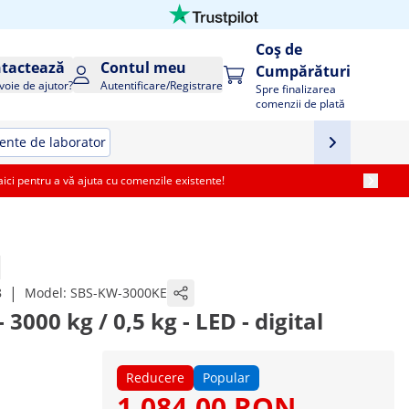
Coș de
tactează
Contul meu
Cumpărături
voie de ajutor?
Autentificare/Registrare
Spre finalizarea
comenzii de plată
nte de laborator
i pentru a vă ajuta cu comenzile existente!
|
8
Model:
SBS-KW-3000KE
3000 kg / 0,5 kg - LED - digital
Reducere
Popular
1.084,00 RON