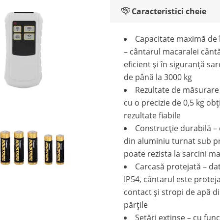
Caracteristici cheie
Capacitate maximă de 
– cântarul macaralei cânt
eficient și în siguranță sar
de până la 3000 kg
Rezultate de măsurare 
cu o precizie de 0,5 kg obț
rezultate fiabile
Construcție durabilă –
din aluminiu turnat sub p
poate rezista la sarcini ma
Carcasă protejată – da
IP54, cântarul este proteja
contact și stropi de apă d
părțile
Setări extinse – cu funcț