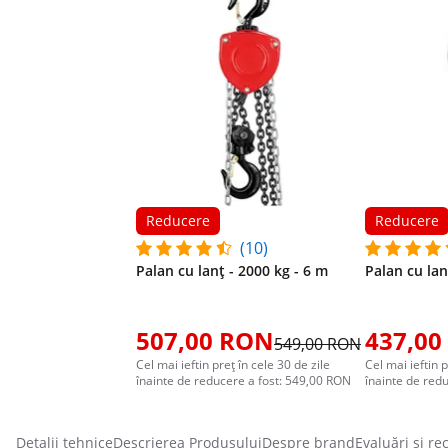
Reducere
Reducere
(10)
Palan cu lanț - 2000 kg - 6 m
Palan cu lan
507,00 RON
437,00
549,00 RON
Cel mai ieftin preț în cele 30 de zile
Cel mai ieftin p
înainte de reducere a fost: 549,00 RON
înainte de red
Detalii tehnice
Descrierea Produsului
Despre brand
Evaluări și re