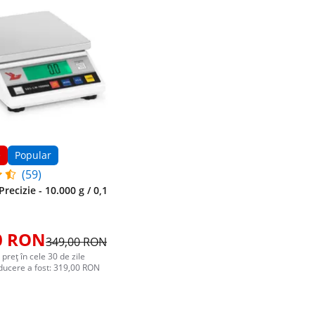
e
Popular
(59)
recizie - 10.000 g / 0,1
0 RON
349,00 RON
 preț în cele 30 de zile
educere a fost: 319,00 RON