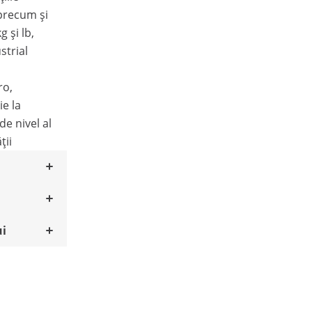
 precum și
 și lb,
strial
ro,
ie la
de nivel al
ții
ui