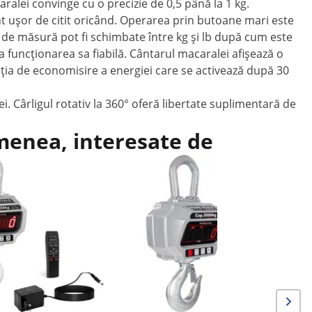
caralei convinge cu o precizie de 0,5 până la 1 kg.
unt ușor de citit oricând. Operarea prin butoane mari este
ile de măsură pot fi schimbate între kg și lb după cum este
la funcționarea sa fiabilă. Cântarul macaralei afișează o
ncția de economisire a energiei care se activează după 30
. Cârligul rotativ la 360° oferă libertate suplimentară de
emenea, interesate de
Reduce
Cântar de
kg - LCD -