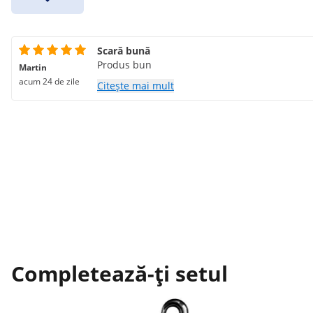
Scară bună
Produs bun
Martin
acum 24 de zile
Citește mai mult
Completează-ți setul