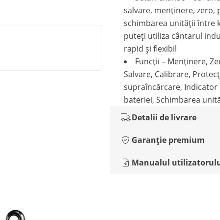
salvare, menținere, zero,
schimbarea unității între kg
puteți utiliza cântarul indu
rapid și flexibil
Funcții – Menținere, Ze
Salvare, Calibrare, Protecț
supraîncărcare, Indicator 
bateriei, Schimbarea unită
Detalii de livrare
Garanție premium
Manualul utilizatorul