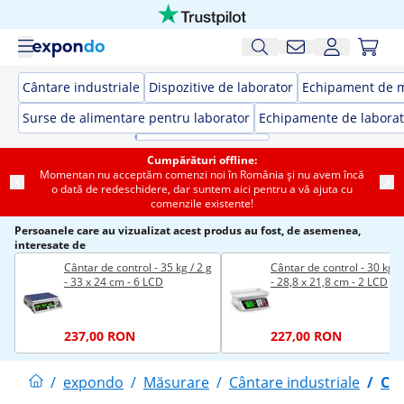
Cântare industriale
Dispozitive de laborator
Echipament de 
Surse de alimentare pentru laborator
Echipamente de laborat
Cumpărături offline:
Momentan nu acceptăm comenzi noi în România și nu avem încă
o dată de redeschidere, dar suntem aici pentru a vă ajuta cu
comenzile existente!
Persoanele care au vizualizat acest produs au fost, de asemenea,
interesate de
Cântar de control - 35 kg / 2 g
Cântar de control - 30 kg /
- 33 x 24 cm - 6 LCD
- 28,8 x 21,8 cm - 2 LCD
237,00 RON
227,00 RON
/
expondo
/
Măsurare
/
Cântare industriale
/
Can