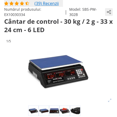
(39) Recenzii
Numărul produsului:
Model:
SBS-PW-
|
EX10030334
302B
Cântar de control - 30 kg / 2 g - 33 x
24 cm - 6 LED
1/5