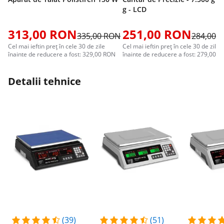
g - LCD
313,00 RON
251,00 RON
335,00 RON
284,00 
Cel mai ieftin preț în cele 30 de zile
Cel mai ieftin preț în cele 30 de zile
înainte de reducere a fost: 329,00 RON
înainte de reducere a fost: 279,00 
Detalii tehnice
(39)
(51)