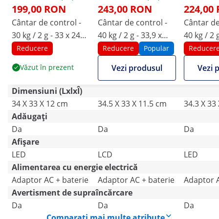
199,00 RON
243,00 RON
224,00
Cântar de control -
Cântar de control -
Cântar de
30 kg / 2 g - 33 x 24
40 kg / 2 g - 33,9 x
40 kg / 2 
cm - 6 LED
23,3 cm - 6 LCD
23,1 cm -
Reducere
Reducere
Popular
Reducer
Văzut în prezent
Vezi produsul
Vezi 
Dimensiuni (LxlxÎ)
34 X 33 X 12 cm
34.5 X 33 X 11.5 cm
34.3 X 33
Adăugați
Da
Da
Da
Afișare
LED
LCD
LED
Alimentarea cu energie electrică
Adaptor AC + baterie
Adaptor AC + baterie
Adaptor A
Avertisment de supraîncărcare
Da
Da
Da
Comparați mai multe atribute