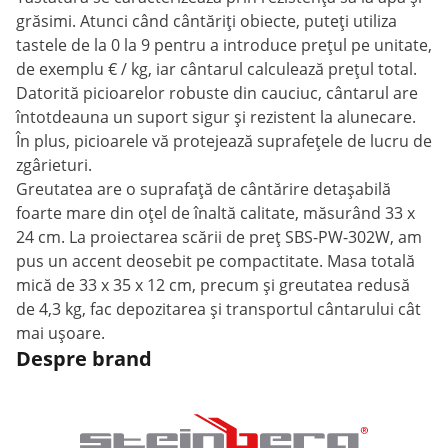
grăsimi. Atunci când cântăriți obiecte, puteți utiliza
tastele de la 0 la 9 pentru a introduce prețul pe unitate,
de exemplu € / kg, iar cântarul calculează prețul total.
Datorită picioarelor robuste din cauciuc, cântarul are
întotdeauna un suport sigur și rezistent la alunecare.
În plus, picioarele vă protejează suprafețele de lucru de
zgârieturi.
Greutatea are o suprafață de cântărire detașabilă
foarte mare din oțel de înaltă calitate, măsurând 33 x
24 cm. La proiectarea scării de preț SBS-PW-302W, am
pus un accent deosebit pe compactitate. Masa totală
mică de 33 x 35 x 12 cm, precum și greutatea redusă
de 4,3 kg, fac depozitarea și transportul cântarului cât
mai ușoare.
Despre brand