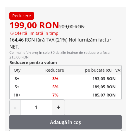
Reducere
199,00 RON
209,00 RON
Ofertă limitată în timp
164,46 RON fără TVA (21%)
Noi furnizăm facturi
NET.
Cel mai ieftin preț în cele 30 de zile înainte de reducere a fost:
213,00 RON
Reducere pentru volum
Qty
Reducere
pe bucată (cu TVA)
3+
3%
193,03 RON
5+
5%
189,05 RON
10+
7%
185,07 RON
Cantitate
-
+
Adaugă în coș