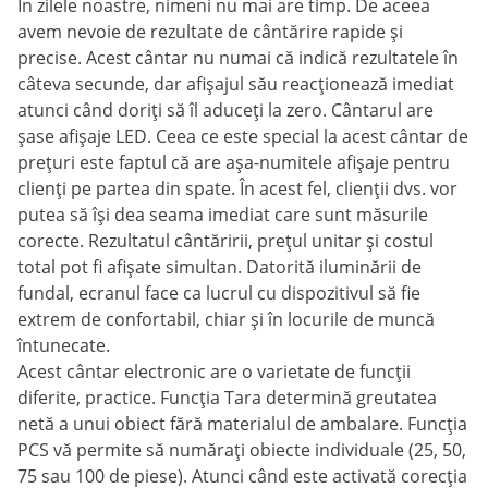
În zilele noastre, nimeni nu mai are timp. De aceea
avem nevoie de rezultate de cântărire rapide și
precise. Acest cântar nu numai că indică rezultatele în
câteva secunde, dar afișajul său reacționează imediat
atunci când doriți să îl aduceți la zero. Cântarul are
șase afișaje LED. Ceea ce este special la acest cântar de
prețuri este faptul că are așa-numitele afișaje pentru
clienți pe partea din spate. În acest fel, clienții dvs. vor
putea să își dea seama imediat care sunt măsurile
corecte. Rezultatul cântăririi, prețul unitar și costul
total pot fi afișate simultan. Datorită iluminării de
fundal, ecranul face ca lucrul cu dispozitivul să fie
extrem de confortabil, chiar și în locurile de muncă
întunecate.
Acest cântar electronic are o varietate de funcții
diferite, practice. Funcția Tara determină greutatea
netă a unui obiect fără materialul de ambalare. Funcția
PCS vă permite să numărați obiecte individuale (25, 50,
75 sau 100 de piese). Atunci când este activată corecția