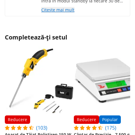
intră în modul standby la fiecare 30 de
secunde, își amintește ultima cântărire,
Citește mai mult
este simplu și ușor de utilizat, un cântar
bun pentru nevoile mele.
Completează-ți setul
Reducere
Reducere
Popular
(103)
(175)
Aparat de Tăiat Polistiren 150 W
Cântar de Precizie - 7.500 g / 