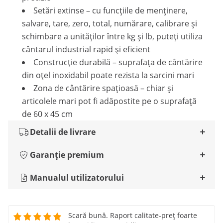
Setări extinse – cu funcțiile de menținere,
salvare, tare, zero, total, numărare, calibrare și
schimbare a unităților între kg și lb, puteți utiliza
cântarul industrial rapid și eficient
Construcție durabilă – suprafața de cântărire
din oțel inoxidabil poate rezista la sarcini mari
Zona de cântărire spațioasă – chiar și
articolele mari pot fi adăpostite pe o suprafață
de 60 x 45 cm
Detalii de livrare
Garanție premium
Manualul utilizatorului
Scară bună. Raport calitate-preț foarte