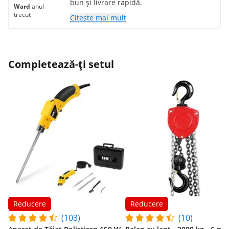
bun și livrare rapidă.
Ward
anul
trecut
Citește mai mult
Completează-ți setul
Reducere
Reducere
(103)
(10)