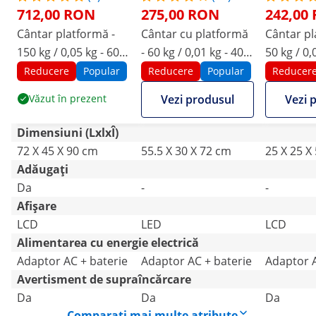
712,00 RON
275,00 RON
242,00
Cântar platformă -
Cântar cu platformă
Cântar pl
150 kg / 0,05 kg - 60 x
- 60 kg / 0,01 kg - 40 x
50 kg / 0,
45 cm - LCD
30 cm - LED
25 cm - L
Reducere
Popular
Reducere
Popular
Reducer
Văzut în prezent
Vezi produsul
Vezi 
Dimensiuni (LxlxÎ)
72 X 45 X 90 cm
55.5 X 30 X 72 cm
25 X 25 X
Adăugați
Da
-
-
Afișare
LCD
LED
LCD
Alimentarea cu energie electrică
Adaptor AC + baterie
Adaptor AC + baterie
Adaptor A
Avertisment de supraîncărcare
Da
Da
Da
Comparați mai multe atribute