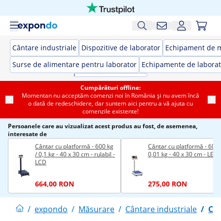
Cântare industriale
Dispozitive de laborator
Echipament de 
Surse de alimentare pentru laborator
Echipamente de laborat
Cumpărături offline:
Momentan nu acceptăm comenzi noi în România și nu avem încă
o dată de redeschidere, dar suntem aici pentru a vă ajuta cu
comenzile existente!
Persoanele care au vizualizat acest produs au fost, de asemenea,
interesate de
Cântar cu platformă - 600 kg
Cântar cu platformă - 60 k
/ 0,1 kg - 40 x 30 cm - rulabil -
0,01 kg - 40 x 30 cm - LED
LCD
664,00 RON
275,00 RON
/
expondo
/
Măsurare
/
Cântare industriale
/
Cân