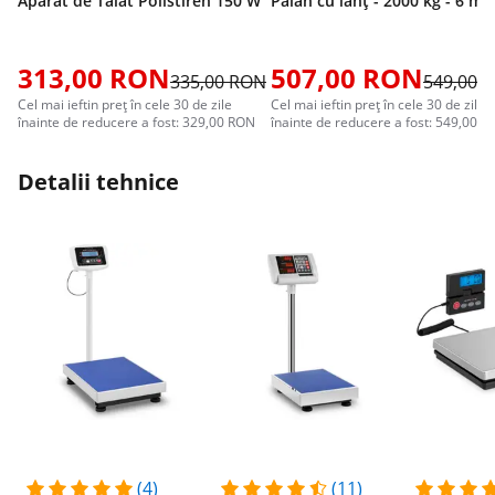
Aparat de Tăiat Polistiren 150 W
Palan cu lanț - 2000 kg - 6 m
313,00 RON
507,00 RON
335,00 RON
549,00 
Cel mai ieftin preț în cele 30 de zile
Cel mai ieftin preț în cele 30 de zile
înainte de reducere a fost: 329,00 RON
înainte de reducere a fost: 549,00 
Detalii tehnice
(4)
(11)