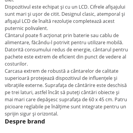
Dispozitivul este echipat și cu un LCD. Cifrele afișajului
sunt mari și ușor de citit. Designul clasic, atemporal și
afișajul LCD de înaltă rezoluție completează acest
puternic polivalent.
Cântarul poate fi acționat prin baterie sau cablu de
alimentare, făcându-l potrivit pentru utilizare mobilă.
Datorită consumului redus de energie, cântarul pentru
pachete este extrem de eficient din punct de vedere al
costurilor.
Carcasa extrem de robustă a cântarelor de calitate
superioară protejează dispozitivul de influențele și
vibrațiile externe. Suprafața de cântărire este deschisă
pe trei laturi, astfel încât să puteți cântări obiecte și
mai mari care depășesc suprafața de 60 x 45 cm. Patru
picioare reglabile pe înălțime sunt integrate pentru un
sprijin sigur și orizontal.
Despre brand