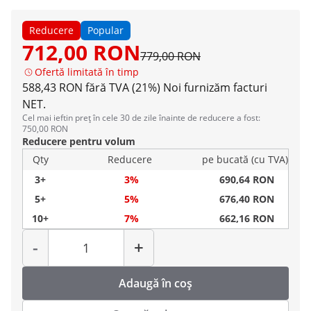
Reducere
Popular
712,00 RON
779,00 RON
Ofertă limitată în timp
588,43 RON fără TVA (21%)
Noi furnizăm facturi
NET.
Cel mai ieftin preț în cele 30 de zile înainte de reducere a fost:
750,00 RON
Reducere pentru volum
Qty
Reducere
pe bucată (cu TVA)
3+
3%
690,64 RON
5+
5%
676,40 RON
10+
7%
662,16 RON
Cantitate
-
+
Adaugă în coș