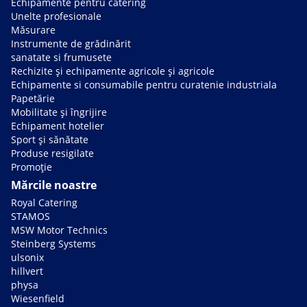
Echipamente pentru catering
Unelte profesionale
Măsurare
Instrumente de grădinărit
sanatate si frumusete
Rechizite și echipamente agricole și agricole
Echipamente si consumabile pentru curatenie industriala
Papetărie
Mobilitate și îngrijire
Echipament hotelier
Sport și sănătate
Produse resigilate
Promoție
Mărcile noastre
Royal Catering
STAMOS
MSW Motor Technics
Steinberg Systems
ulsonix
hillvert
physa
Wiesenfield