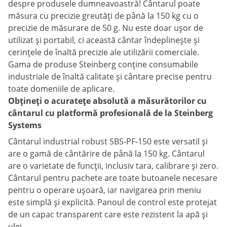
despre produsele dumneavoastră! Cântarul poate
măsura cu precizie greutăți de până la 150 kg cu o
precizie de măsurare de 50 g. Nu este doar ușor de
utilizat și portabil, ci această cântar îndeplinește și
cerințele de înaltă precizie ale utilizării comerciale.
Gama de produse Steinberg conține consumabile
industriale de înaltă calitate și cântare precise pentru
toate domeniile de aplicare.
Obțineți o acuratețe absolută a măsurătorilor cu
cântarul cu platformă profesională de la Steinberg
Systems
Cântarul industrial robust SBS-PF-150 este versatil și
are o gamă de cântărire de până la 150 kg. Cântarul
are o varietate de funcții, inclusiv tara, calibrare și zero.
Cântarul pentru pachete are toate butoanele necesare
pentru o operare ușoară, iar navigarea prin meniu
este simplă și explicită. Panoul de control este protejat
de un capac transparent care este rezistent la apă și
ulei.