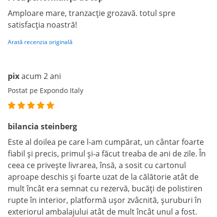
Amploare mare, tranzacție grozavă. totul spre
satisfacția noastră!
Arată recenzia originală
pix
acum 2 ani
Postat pe Expondo Italy
bilancia steinberg
Este al doilea pe care l-am cumpărat, un cântar foarte
fiabil și precis, primul și-a făcut treaba de ani de zile. În
ceea ce privește livrarea, însă, a sosit cu cartonul
aproape deschis și foarte uzat de la călătorie atât de
mult încât era semnat cu rezervă, bucăți de polistiren
rupte în interior, platformă ușor zvâcnită, șuruburi în
exteriorul ambalajului atât de mult încât unul a fost.