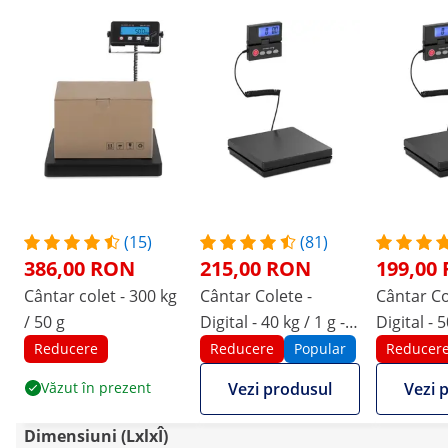
(15)
(81)
386,00 RON
215,00 RON
199,00
Cântar colet - 300 kg
Cântar Colete -
Cântar Co
/ 50 g
Digital - 40 kg / 1 g -
Digital - 50 
Afișaj LCD extern
Afișaj LC
Reducere
Reducere
Popular
Reducer
Văzut în prezent
Vezi produsul
Vezi 
Dimensiuni (LxlxÎ)