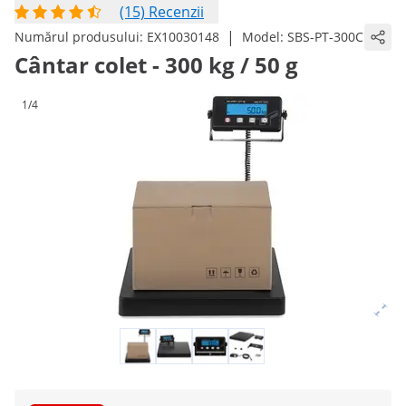
(15) Recenzii
|
Numărul produsului:
EX10030148
Model:
SBS-PT-300C
Cântar colet - 300 kg / 50 g
1/4