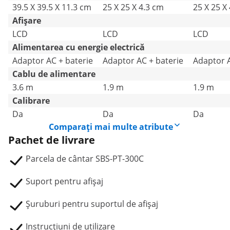
39.5 X 39.5 X 11.3 cm
25 X 25 X 4.3 cm
25 X 25 X
Afișare
LCD
LCD
LCD
Alimentarea cu energie electrică
Adaptor AC + baterie
Adaptor AC + baterie
Adaptor A
Cablu de alimentare
3.6 m
1.9 m
1.9 m
Calibrare
Da
Da
Da
Comparați mai multe atribute
Pachet de livrare
Parcela de cântar SBS-PT-300C
Suport pentru afișaj
Șuruburi pentru suportul de afișaj
Instrucțiuni de utilizare