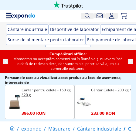
Cântare industriale
Dispozitive de laborator
Echipament de 
Surse de alimentare pentru laborator
Echipamente de laborat
Cumpărături offline:
Momentan nu acceptăm comenzi noi în România și nu avem încă
o dată de redeschidere, dar suntem aici pentru a vă ajuta cu
comenzile existente!
Persoanele care au vizualizat acest produs au fost, de asemenea,
interesate de
Cântar pentru colete - 150 kg
Cântar Colete - 200 kg / 1
/ 20 g
386,00 RON
233,00 RON
/
expondo
/
Măsurare
/
Cântare industriale
/
Cân