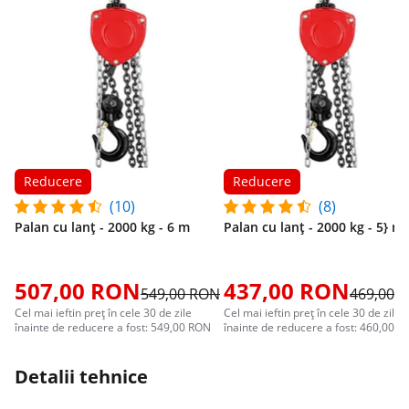
Reducere
Reducere
(10)
(8)
Palan cu lanț - 2000 kg - 6 m
Palan cu lanț - 2000 kg - 5} m
507,00 RON
437,00 RON
549,00 RON
469,00 
Cel mai ieftin preț în cele 30 de zile
Cel mai ieftin preț în cele 30 de zile
înainte de reducere a fost: 549,00 RON
înainte de reducere a fost: 460,00 
Detalii tehnice