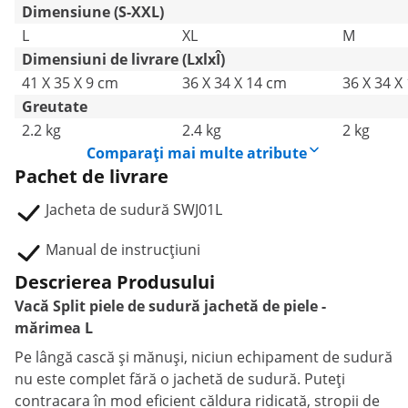
Dimensiune (S-XXL)
L
XL
M
Dimensiuni de livrare (LxlxÎ)
41 X 35 X 9 cm
36 X 34 X 14 cm
36 X 34 X
Greutate
2.2 kg
2.4 kg
2 kg
Comparați mai multe atribute
Pachet de livrare
Jacheta de sudură SWJ01L
Manual de instrucțiuni
Descrierea Produsului
Vacă Split piele de sudură jachetă de piele -
mărimea L
Pe lângă cască și mănuși, niciun echipament de sudură
nu este complet fără o jachetă de sudură. Puteți
contracara în mod eficient căldura ridicată, stropii de