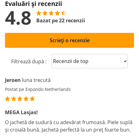
Evaluări și recenzii
4.8
Bazat pe 22 recenzii
Scrieți o recenzie
Sort reviews
Filtrează după :
Jeroen
luna trecută
Postat pe Expondo Netherlands
MEGA Lasjas!
O jachetă de sudură cu adevărat frumoasă. Piele suplă
și croială bună. Jachetă perfectă la un preț foarte bun.