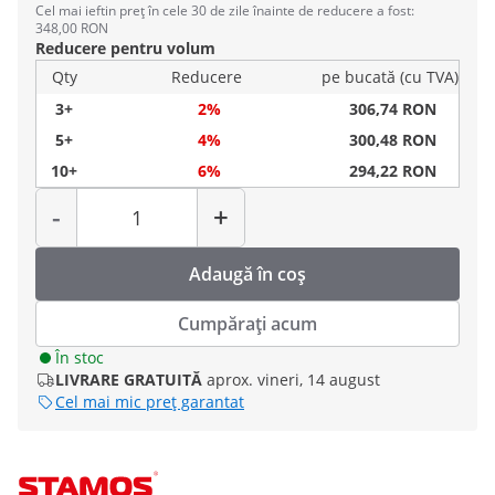
Cel mai ieftin preț în cele 30 de zile înainte de reducere a fost:
348,00 RON
Reducere pentru volum
Qty
Reducere
pe bucată (cu TVA)
3+
2%
306,74 RON
5+
4%
300,48 RON
10+
6%
294,22 RON
Cantitate
-
+
Adaugă în coș
Cumpărați acum
În stoc
LIVRARE GRATUITĂ
aprox. vineri, 14 august
Cel mai mic preț garantat