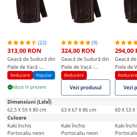
(22)
(9)
313,00 RON
324,00 RON
294,00
Geacă de Sudură din
Geacă de Sudură din
Geacă de
Piele de Vacă -
Piele de Vacă -
Piele de V
mărimea L
mărimea XL
mărimea
Reducere
Popular
Reducere
Reducer
Văzut în prezent
Vezi produsul
Vezi 
Dimensiuni (LxlxÎ)
62.5 X 59 X 80 cm
63 X 67 X 86 cm
60 X 53 X
Culoare
Kaki închis
Kaki închis
Kaki închi
Portocaliu neon
Portocaliu neon
Portocal