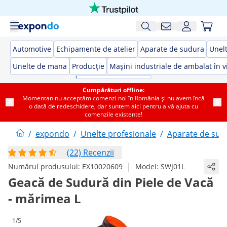
Automotive
Echipamente de atelier
Aparate de sudura
Unelt
Unelte de mana
Producție
Mașini industriale de ambalat în v
Cumpărături offline:
Momentan nu acceptăm comenzi noi în România și nu avem încă
o dată de redeschidere, dar suntem aici pentru a vă ajuta cu
comenzile existente!
/
expondo
/
Unelte profesionale
/
Aparate de sud
(22) Recenzii
|
Numărul produsului:
EX10020609
Model:
SWJ01L
Geacă de Sudură din Piele de Vacă
- mărimea L
1/5