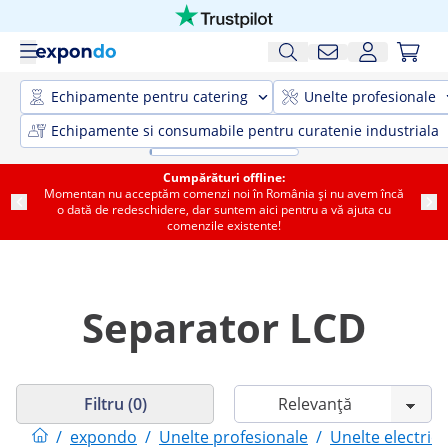
Echipamente pentru catering
Unelte profesionale
Echipamente si consumabile pentru curatenie industriala
Cumpărături offline:
Momentan nu acceptăm comenzi noi în România și nu avem încă
o dată de redeschidere, dar suntem aici pentru a vă ajuta cu
comenzile existente!
Separator LCD
Filtru (0)
/
expondo
/
Unelte profesionale
/
Unelte electrice