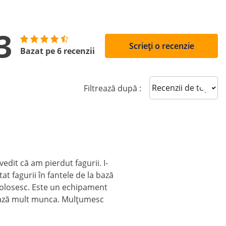
3
Scrieți o recenzie
Bazat pe 6 recenzii
Sort reviews
Filtrează după :
edit că am pierdut fagurii. I-
t fagurii în fantele de la bază
folosesc. Este un echipament
urează mult munca. Mulțumesc