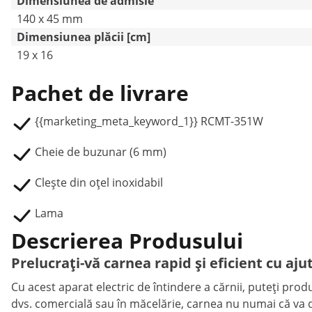
Dimensiunea de admisie
140 x 45 mm
Dimensiunea plăcii [cm]
19 x 16
Pachet de livrare
{{marketing_meta_keyword_1}} RCMT-351W
Cheie de buzunar (6 mm)
Clește din oțel inoxidabil
Lama
Descrierea Produsului
Prelucrați-vă carnea rapid și eficient cu aju
Cu acest aparat electric de întindere a cărnii, puteți produ
dvs. comercială sau în măcelărie, carnea nu numai că va d