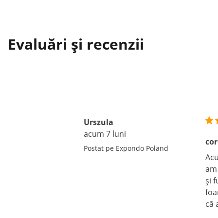
Evaluări și recenzii
Urszula
acum 7 luni
cor
Postat pe Expondo Poland
Acu
am 
și 
foa
că 