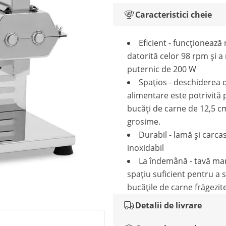
Caracteristici cheie
Eficient - funcționează 
datorită celor 98 rpm și a
puternic de 200 W
Spațios - deschiderea 
alimentare este potrivită
bucăți de carne de 12,5 c
grosime.
Durabil - lamă și carcas
inoxidabil
La îndemână - tavă mar
spațiu suficient pentru a 
bucățile de carne frăgezit
Detalii de livrare