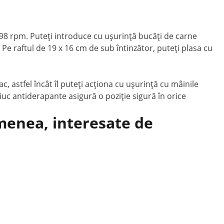
e 98 rpm. Puteți introduce cu ușurință bucăți de carne
e raftul de 19 x 16 cm de sub întinzător, puteți plasa cu
, astfel încât îl puteți acționa cu ușurință cu mâinile
ciuc antiderapante asigură o poziție sigură în orice
emenea, interesate de