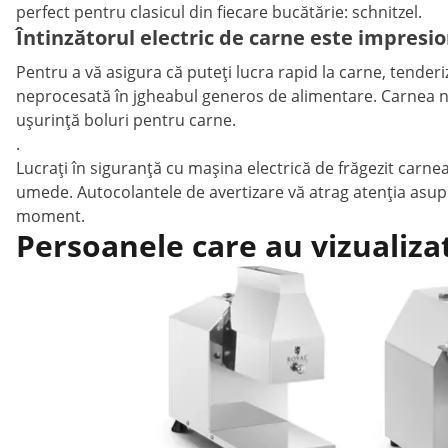
perfect pentru clasicul din fiecare bucătărie: schnitzel.
Întinzătorul electric de carne este impresi
Pentru a vă asigura că puteți lucra rapid la carne, tender
neprocesată în jgheabul generos de alimentare. Carnea nu 
ușurință boluri pentru carne.
.
Lucrați în siguranță cu mașina electrică de frăgezit carnea
umede. Autocolantele de avertizare vă atrag atenția asupra 
moment.
Persoanele care au vizualiza