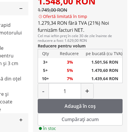
1.548,00 RON
1.749,00 RON
Ofertă limitată în timp
1.279,34 RON fără TVA (21%)
Noi
rapid
furnizăm facturi NET.
 motorului
Cel mai ieftin preț în cele 30 de zile înainte de
reducere a fost: 1.629,00 RON
Reducere pentru volum
de
Qty
Reducere
pe bucată (cu TVA)
 pentru
3+
3%
1.501,56 RON
m și 3 cm
5+
5%
1.470,60 RON
ă din oțel
10+
7%
1.439,64 RON
Cantitate
-
+
e și
scoate
Adaugă în coș
e
Cumpărați acum
În stoc