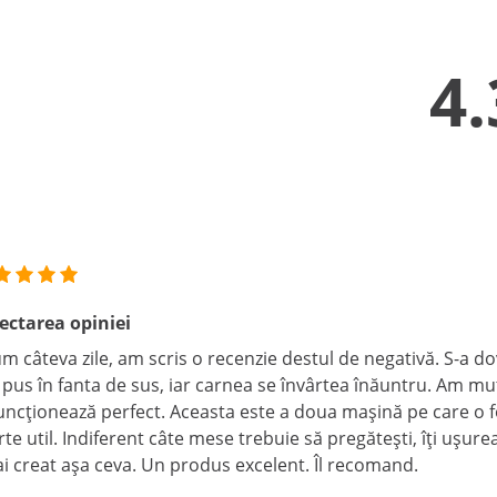
4.
ectarea opiniei
m câteva zile, am scris o recenzie destul de negativă. S-a dov
pus în fanta de sus, iar carnea se învârtea înăuntru. Am muta
funcționează perfect. Aceasta este a doua mașină pe care o 
rte util. Indiferent câte mese trebuie să pregătești, îți uș
ai creat așa ceva. Un produs excelent. Îl recomand.