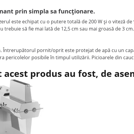
onant prin simpla sa funcționare.
izerul este echipat cu o putere totală de 200 W și o viteză d
trebuie să fie mai lată de 12,5 cm sau mai groasă de 3 cm. P
. Întrerupătorul pornit/oprit este protejat de apă cu un capac
pericolelor posibile în timpul utilizării. Picioarele din cau
t acest produs au fost, de as