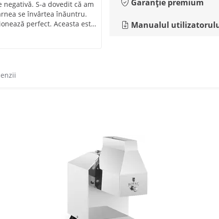
Garanție premium
e negativă. S-a dovedit că am
carnea se învârtea înăuntru.
ționează perfect. Aceasta este
Manualul utilizatorul
pament foarte util.
i ușurează mult munca.
elent. Îl recomand.
cenzii