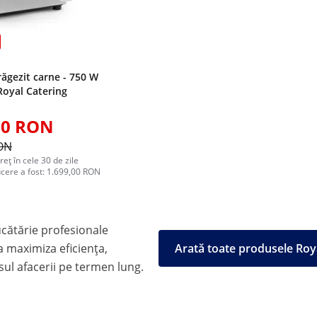
răgezit carne - 750 W
Royal Catering
00 RON
RON
reț în cele 30 de zile
ucere a fost: 1.699,00 RON
cătărie profesionale
 maximiza eficiența,
Arată toate produsele Roy
esul afacerii pe termen lung.