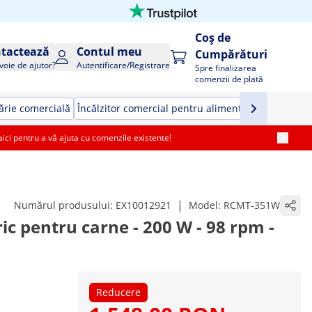
Coș de
tactează
Contul meu
Cumpărături
voie de ajutor?
Autentificare/Registrare
Spre finalizarea
comenzii de plată
rie comercială
Încălzitor comercial pentru alimente
Echipamente 
i pentru a vă ajuta cu comenzile existente!
|
Numărul produsului:
EX10012921
Model:
RCMT-351W
ic pentru carne - 200 W - 98 rpm -
Reducere