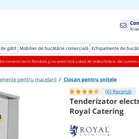
Con
Ai ne
de gătit
Mobilier de bucătărie comercială
Echipamente de bucătă
 comenzi noi în România și nu avem încă o dată de redeschidere, dar suntem aic
amente pentru macelarii
/
Ciocan pentru șnițele
(6) Recenzii
Tenderizator electr
Royal Catering