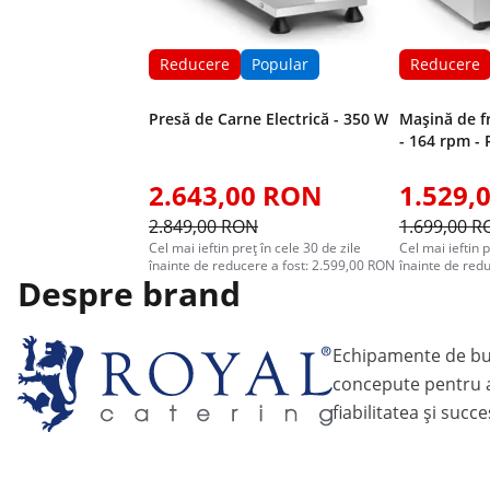
Reducere
Popular
Reducere
Presă de Carne Electrică - 350 W
Mașină de f
- 164 rpm - 
2.643,00 RON
1.529,
2.849,00 RON
1.699,00 
Cel mai ieftin preț în cele 30 de zile
Cel mai ieftin p
înainte de reducere a fost: 2.599,00 RON
înainte de red
Despre brand
Echipamente de bu
concepute pentru a
fiabilitatea și succ