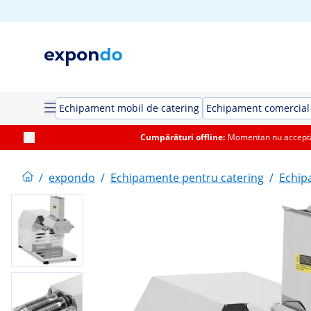
Echipament mobil de catering
Echipament comercial 
Cumpărături offline:
Momentan nu acceptăm
/
expondo
/
Echipamente pentru catering
/
Echip