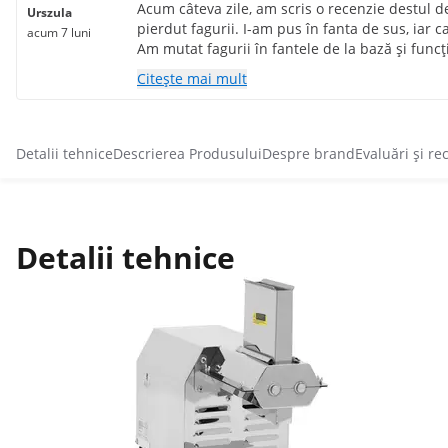
Acum câteva zile, am scris o recenzie destul d
Urszula
pierdut fagurii. I-am pus în fanta de sus, iar 
acum 7 luni
Am mutat fagurii în fantele de la bază și func
a doua mașină pe care o folosesc. Este un echi
Citește mai mult
Indiferent câte mese trebuie să pregătești, îț
Mulțumesc că ai creat așa ceva. Un produs exc
Detalii tehnice
Descrierea Produsului
Despre brand
Evaluări și re
Detalii tehnice