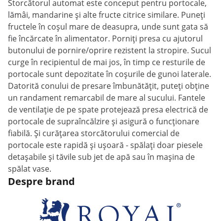
Storcătorul automat este conceput pentru portocale,
lămâi, mandarine și alte fructe citrice similare. Puneți
fructele în coșul mare de deasupra, unde sunt gata să
fie încărcate în alimentator. Porniți presa cu ajutorul
butonului de pornire/oprire rezistent la stropire. Sucul
curge în recipientul de mai jos, în timp ce resturile de
portocale sunt depozitate în coșurile de gunoi laterale.
Datorită conului de presare îmbunătățit, puteți obține
un randament remarcabil de mare al sucului. Fantele
de ventilație de pe spate protejează presa electrică de
portocale de supraîncălzire și asigură o funcționare
fiabilă. Și curățarea storcătorului comercial de
portocale este rapidă și ușoară - spălați doar piesele
detașabile și tăvile sub jet de apă sau în mașina de
spălat vase.
Despre brand