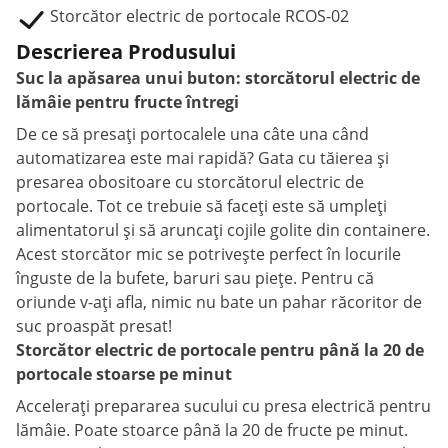
Storcător electric de portocale RCOS-02
Descrierea Produsului
Suc la apăsarea unui buton: storcătorul electric de
lămâie pentru fructe întregi
De ce să presați portocalele una câte una când
automatizarea este mai rapidă? Gata cu tăierea și
presarea obositoare cu storcătorul electric de
portocale. Tot ce trebuie să faceți este să umpleți
alimentatorul și să aruncați cojile golite din containere.
Acest storcător mic se potrivește perfect în locurile
înguste de la bufete, baruri sau piețe. Pentru că
oriunde v-ați afla, nimic nu bate un pahar răcoritor de
suc proaspăt presat!
Storcător electric de portocale pentru până la 20 de
portocale stoarse pe minut
Accelerați prepararea sucului cu presa electrică pentru
lămâie. Poate stoarce până la 20 de fructe pe minut.