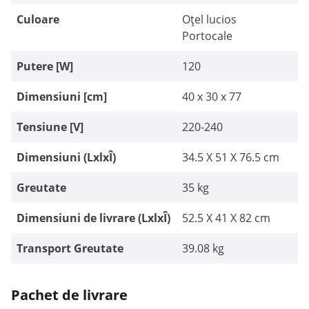
Culoare
Oțel lucios
Portocale
Putere [W]
120
Dimensiuni [cm]
40 x 30 x 77
Tensiune [V]
220-240
Dimensiuni (LxlxÎ)
34.5 X 51 X 76.5 cm
Greutate
35 kg
Dimensiuni de livrare (LxlxÎ)
52.5 X 41 X 82 cm
Transport Greutate
39.08 kg
Pachet de livrare