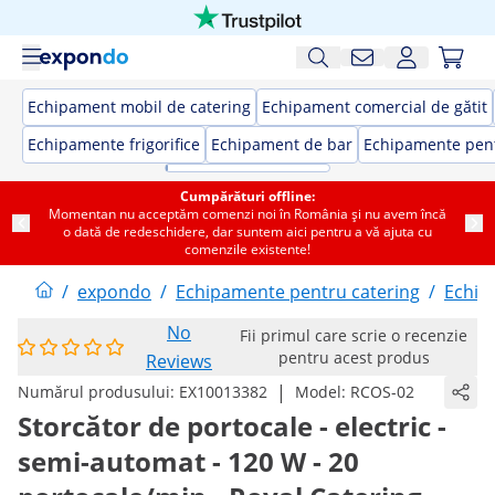
Echipament mobil de catering
Echipament comercial de gătit
Echipamente frigorifice
Echipament de bar
Echipamente pent
Cumpărături offline:
Momentan nu acceptăm comenzi noi în România și nu avem încă
o dată de redeschidere, dar suntem aici pentru a vă ajuta cu
comenzile existente!
/
expondo
/
Echipamente pentru catering
/
Echip
No
Fii primul care scrie o recenzie
pentru acest produs
Reviews
|
Numărul produsului:
EX10013382
Model:
RCOS-02
Storcător de portocale - electric -
semi-automat - 120 W - 20