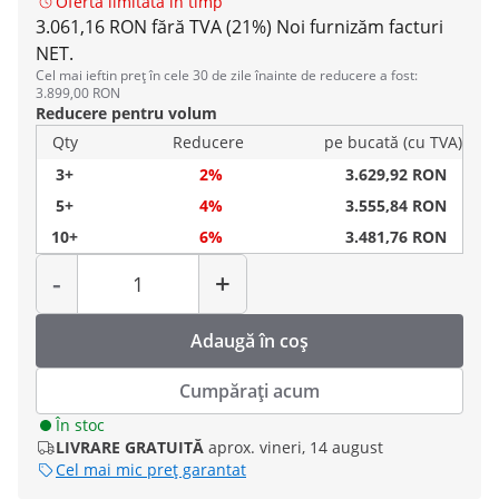
Ofertă limitată în timp
3.061,16 RON fără TVA (21%)
Noi furnizăm facturi
NET.
Cel mai ieftin preț în cele 30 de zile înainte de reducere a fost:
3.899,00 RON
Reducere pentru volum
Qty
Reducere
pe bucată (cu TVA)
3+
2%
3.629,92 RON
5+
4%
3.555,84 RON
10+
6%
3.481,76 RON
Cantitate
-
+
Adaugă în coș
Cumpărați acum
În stoc
LIVRARE GRATUITĂ
aprox. vineri, 14 august
Cel mai mic preț garantat