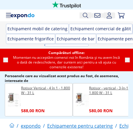
Echipament mobil de catering
Echipament comercial de gătit
Echipamente frigorifice
Echipament de bar
Echipamente pent
Cumpărături offline:
Momentan nu acceptăm comenzi noi în România și nu avem încă
o dată de redeschidere, dar suntem aici pentru a vă ajuta cu
comenzile existente!
Persoanele care au vizualizat acest produs au fost, de asemenea,
interesate de
Rotisor Vertical - 4 în 1 - 1.800
Rotisor - vertical - 3-în-1 -
W - 31 L
1.800 W - 31 L
588,00 RON
580,00 RON
/
expondo
/
Echipamente pentru catering
/
Echip