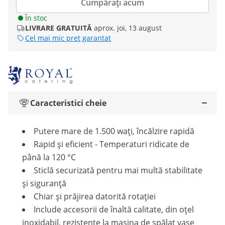
Cumpărați acum
În stoc
LIVRARE GRATUITĂ
aprox. joi, 13 august
Cel mai mic preț garantat
Caracteristici cheie
Putere mare de 1.500 wați, încălzire rapidă
Rapid și eficient - Temperaturi ridicate de
până la 120 °C
Sticlă securizată pentru mai multă stabilitate
și siguranță
Chiar și prăjirea datorită rotației
Include accesorii de înaltă calitate, din oțel
inoxidabil, rezistente la mașina de spălat vase