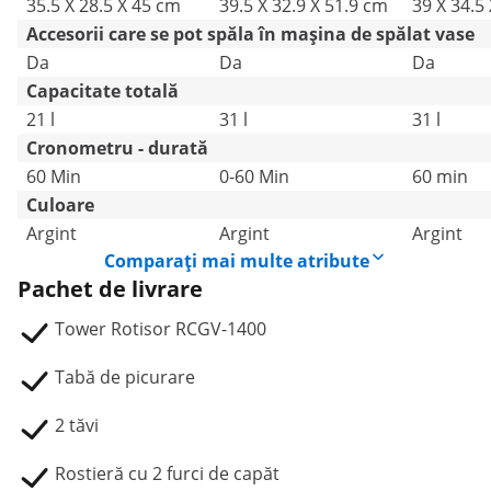
35.5 X 28.5 X 45 cm
39.5 X 32.9 X 51.9 cm
39 X 34.5
Accesorii care se pot spăla în mașina de spălat vase
Da
Da
Da
Capacitate totală
21 l
31 l
31 l
Cronometru - durată
60 Min
0-60 Min
60 min
Culoare
Argint
Argint
Argint
Comparați mai multe atribute
Pachet de livrare
Tower Rotisor RCGV-1400
Tabă de picurare
2 tăvi
Rostieră cu 2 furci de capăt