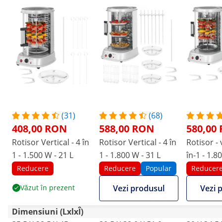
(31)
(68)
408,00 RON
588,00 RON
580,00
Rotisor Vertical - 4 în
Rotisor Vertical - 4 în
Rotisor - v
1 - 1.500 W - 21 L
1 - 1.800 W - 31 L
în-1 - 1.8
Reducere
Reducere
Popular
Reducer
Văzut în prezent
Vezi produsul
Vezi 
Dimensiuni (LxlxÎ)