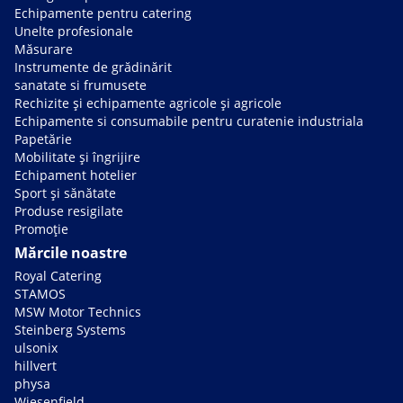
Echipamente pentru catering
Unelte profesionale
Măsurare
Instrumente de grădinărit
sanatate si frumusete
Rechizite și echipamente agricole și agricole
Echipamente si consumabile pentru curatenie industriala
Papetărie
Mobilitate și îngrijire
Echipament hotelier
Sport și sănătate
Produse resigilate
Promoție
Mărcile noastre
Royal Catering
STAMOS
MSW Motor Technics
Steinberg Systems
ulsonix
hillvert
physa
Wiesenfield