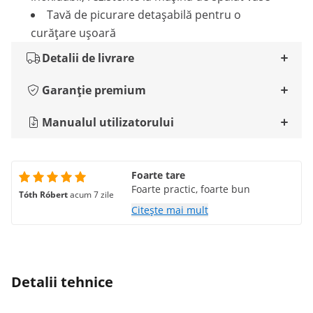
Tavă de picurare detașabilă pentru o
curățare ușoară
Detalii de livrare
Garanție premium
Manualul utilizatorului
Foarte tare
Foarte practic, foarte bun
Tóth Róbert
acum 7 zile
Citește mai mult
Detalii tehnice