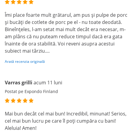
Îmi place foarte mult grătarul, am pus și pulpe de porc
și bucăți de cotlete de porc pe el - nu toate deodată.
Bineînțeles, l-am setat mai mult decât era necesar, m-
am plâns că nu puteam reduce timpul dacă era gata
înainte de ora stabilită. Voi reveni asupra acestui
subiect mai târziu....
Arată recenzia originală
Varras grilli
acum 11 luni
Postat pe Expondo Finland
Mai bun decât cel mai bun! Incredibil, minunat! Serios,
cel mai bun lucru pe care îl poți cumpăra cu bani!
Aleluia! Amen!