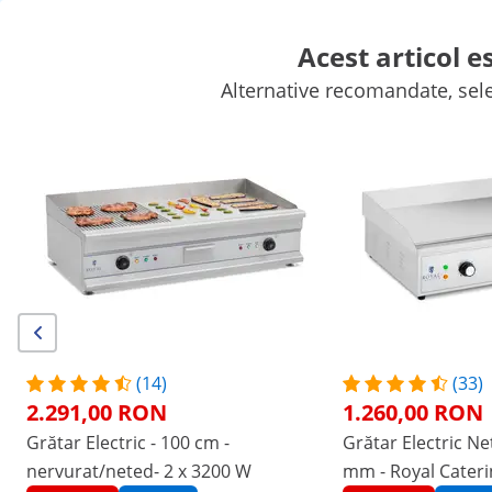
Acest articol e
Alternative recomandate, sel
Echipament mobil de catering
Echipament comercial de gătit
Echipamente frigorifice
Echipament de bar
Echipamente pent
Cumpărături offline:
Momentan nu acceptăm comenzi noi în România și nu avem încă
o dată de redeschidere, dar suntem aici pentru a vă ajuta cu
comenzile existente!
/
expondo
/
Echipamente pentru catering
/
Echip
(4) Recenzii
|
Numărul produsului:
EX10010389
Model:
RCG 60S
(14)
(33)
Plită Electrică Dublă - 60 cm -
2.291,00 RON
1.260,00 RON
Netedă - 2 × 3.750 W
Grătar Electric - 100 cm -
Grătar Electric Ne
nervurat/neted- 2 x 3200 W
mm - Royal Cateri
1/6