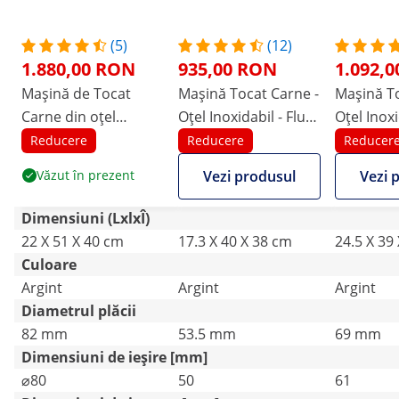
(5)
(12)
1.880,00 RON
935,00 RON
1.092,
Mașină de Tocat
Mașină Tocat Carne -
Mașină To
Carne din oțel
Oțel Inoxidabil - Flux
Oțel Inoxi
inoxidabil - 220 kg/h -
de Retur - 70 kg/h
de Retur 
Reducere
Reducere
Reducer
PRO
Văzut în prezent
Vezi produsul
Vezi 
Dimensiuni (LxlxÎ)
22 X 51 X 40 cm
17.3 X 40 X 38 cm
24.5 X 39
Culoare
Argint
Argint
Argint
Diametrul plăcii
82 mm
53.5 mm
69 mm
Dimensiuni de ieșire [mm]
⌀80
50
61