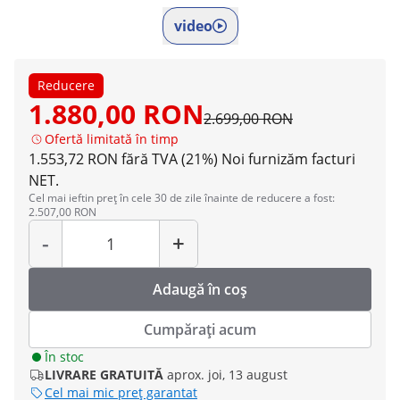
video
Reducere
1.880,00 RON
2.699,00 RON
Ofertă limitată în timp
1.553,72 RON fără TVA (21%)
Noi furnizăm facturi
NET.
Cel mai ieftin preț în cele 30 de zile înainte de reducere a fost:
2.507,00 RON
Cantitate
-
+
Adaugă în coș
Cumpărați acum
În stoc
LIVRARE GRATUITĂ
aprox. joi, 13 august
Cel mai mic preț garantat