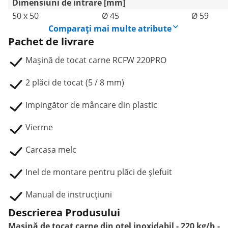
Dimensiuni de intrare [mm]
50 x 50
Ø 45
Ø 59
Comparați mai multe atribute
Pachet de livrare
Mașină de tocat carne RCFW 220PRO
2 plăci de tocat (5 / 8 mm)
Impingător de mâncare din plastic
Vierme
Carcasa melc
Inel de montare pentru plăci de șlefuit
Manual de instrucțiuni
Descrierea Produsului
Mașină de tocat carne din oțel inoxidabil - 220 kg/h -