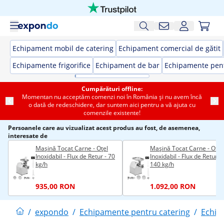
Echipament mobil de catering
Echipament comercial de gătit
Echipamente frigorifice
Echipament de bar
Echipamente pent
Cumpărături offline:
Momentan nu acceptăm comenzi noi în România și nu avem încă
o dată de redeschidere, dar suntem aici pentru a vă ajuta cu
comenzile existente!
Persoanele care au vizualizat acest produs au fost, de asemenea,
interesate de
Mașină Tocat Carne - Oțel
Mașină Tocat Carne - Oțel
Inoxidabil - Flux de Retur - 70
Inoxidabil - Flux de Retur -
kg/h
140 kg/h
935,00 RON
1.092,00 RON
/
expondo
/
Echipamente pentru catering
/
Echip