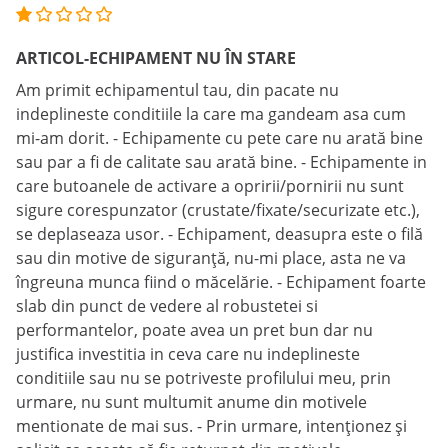
ARTICOL-ECHIPAMENT NU ÎN STARE
Am primit echipamentul tau, din pacate nu
indeplineste conditiile la care ma gandeam asa cum
mi-am dorit. - Echipamente cu pete care nu arată bine
sau par a fi de calitate sau arată bine. - Echipamente in
care butoanele de activare a opririi/pornirii nu sunt
sigure corespunzator (crustate/fixate/securizate etc.),
se deplaseaza usor. - Echipament, deasupra este o filă
sau din motive de siguranță, nu-mi place, asta ne va
îngreuna munca fiind o măcelărie. - Echipament foarte
slab din punct de vedere al robustetei si
performantelor, poate avea un pret bun dar nu
justifica investitia in ceva care nu indeplineste
conditiile sau nu se potriveste profilului meu, prin
urmare, nu sunt multumit anume din motivele
mentionate de mai sus. - Prin urmare, intenționez și