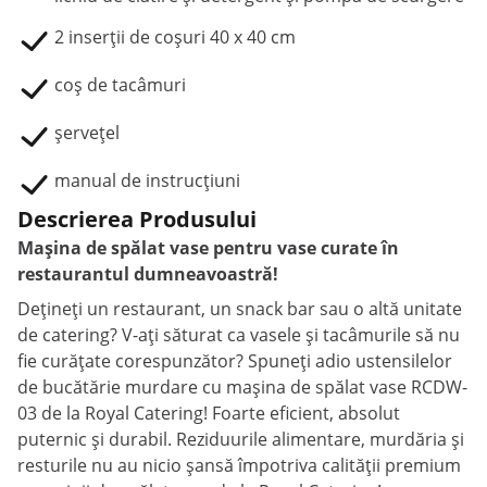
2 inserții de coșuri 40 x 40 cm
coș de tacâmuri
șervețel
manual de instrucțiuni
Descrierea Produsului
Mașina de spălat vase pentru vase curate în
restaurantul dumneavoastră!
Dețineți un restaurant, un snack bar sau o altă unitate
de catering? V-ați săturat ca vasele și tacâmurile să nu
fie curățate corespunzător? Spuneți adio ustensilelor
de bucătărie murdare cu mașina de spălat vase RCDW-
03 de la Royal Catering! Foarte eficient, absolut
puternic și durabil. Reziduurile alimentare, murdăria și
resturile nu au nicio șansă împotriva calității premium