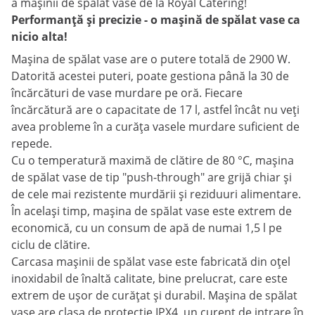
a mașinii de spălat vase de la Royal Catering!
Performanță și precizie - o mașină de spălat vase ca
nicio alta!
Mașina de spălat vase are o putere totală de 2900 W.
Datorită acestei puteri, poate gestiona până la 30 de
încărcături de vase murdare pe oră. Fiecare
încărcătură are o capacitate de 17 l, astfel încât nu veți
avea probleme în a curăța vasele murdare suficient de
repede.
Cu o temperatură maximă de clătire de 80 °C, mașina
de spălat vase de tip "push-through" are grijă chiar și
de cele mai rezistente murdării și reziduuri alimentare.
În același timp, mașina de spălat vase este extrem de
economică, cu un consum de apă de numai 1,5 l pe
ciclu de clătire.
Carcasa mașinii de spălat vase este fabricată din oțel
inoxidabil de înaltă calitate, bine prelucrat, care este
extrem de ușor de curățat și durabil. Mașina de spălat
vase are clasa de protecție IPX4, un curent de intrare în