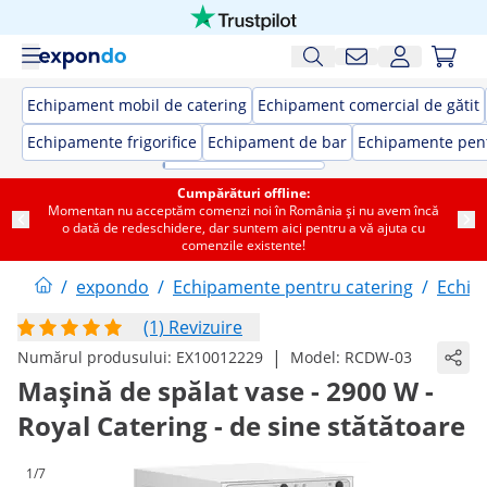
Echipament mobil de catering
Echipament comercial de gătit
Echipamente frigorifice
Echipament de bar
Echipamente pent
Cumpărături offline:
Momentan nu acceptăm comenzi noi în România și nu avem încă
o dată de redeschidere, dar suntem aici pentru a vă ajuta cu
comenzile existente!
/
expondo
/
Echipamente pentru catering
/
Echip
(1) Revizuire
|
Numărul produsului:
EX10012229
Model:
RCDW-03
Mașină de spălat vase - 2900 W -
Royal Catering - de sine stătătoare
1/7