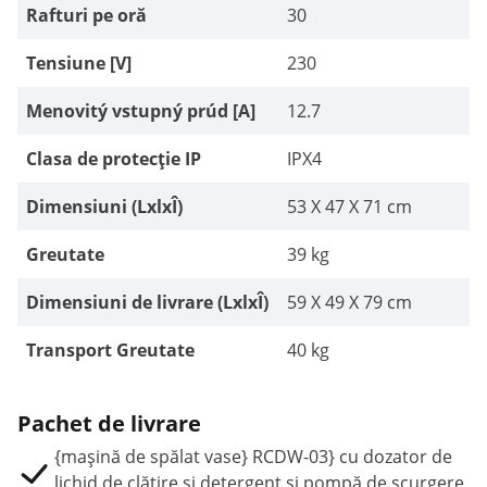
Rafturi pe oră
30
Tensiune [V]
230
Menovitý vstupný prúd [A]
12.7
Clasa de protecție IP
IPX4
Dimensiuni (LxlxÎ)
53 X 47 X 71 cm
Greutate
39 kg
Dimensiuni de livrare (LxlxÎ)
59 X 49 X 79 cm
Transport Greutate
40 kg
Pachet de livrare
{mașină de spălat vase} RCDW-03} cu dozator de
lichid de clătire și detergent și pompă de scurgere