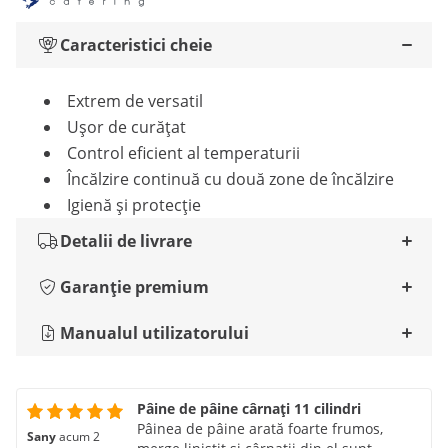
Caracteristici cheie
Extrem de versatil
Ușor de curățat
Control eficient al temperaturii
Încălzire continuă cu două zone de încălzire
Igienă și protecție
Detalii de livrare
Garanție premium
Manualul utilizatorului
Pâine de pâine cârnați 11 cilindri
Pâinea de pâine arată foarte frumos,
Sany
acum 2