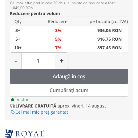
Cel mai ieftin preț în cele 30 de zile înainte de reducere a fost:
1.049,00 RON
Reducere pentru volum
Qty
Reducere
pe bucată (cu TVA)
3+
3%
936,05 RON
5+
5%
916,75 RON
10+
7%
897,45 RON
Cantitate
-
+
Adaugă în coș
Cumpărați acum
În stoc
LIVRARE GRATUITĂ
aprox. vineri, 14 august
Cel mai mic preț garantat