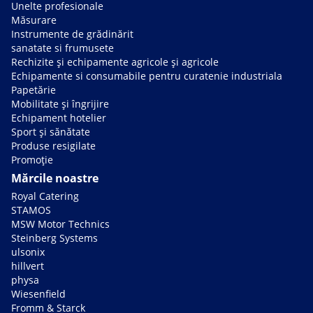
Unelte profesionale
Măsurare
Instrumente de grădinărit
sanatate si frumusete
Rechizite și echipamente agricole și agricole
Echipamente si consumabile pentru curatenie industriala
Papetărie
Mobilitate și îngrijire
Echipament hotelier
Sport și sănătate
Produse resigilate
Promoție
Mărcile noastre
Royal Catering
STAMOS
MSW Motor Technics
Steinberg Systems
ulsonix
hillvert
physa
Wiesenfield
Fromm & Starck