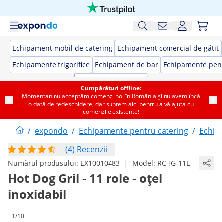
Echipament mobil de catering
Echipament comercial de gătit
Echipamente frigorifice
Echipament de bar
Echipamente pent
Cumpărături offline:
Momentan nu acceptăm comenzi noi în România și nu avem încă
o dată de redeschidere, dar suntem aici pentru a vă ajuta cu
comenzile existente!
/
expondo
/
Echipamente pentru catering
/
Echip
(4) Recenzii
|
Numărul produsului:
EX10010483
Model:
RCHG-11E
Hot Dog Gril - 11 role - oțel
inoxidabil
1/10