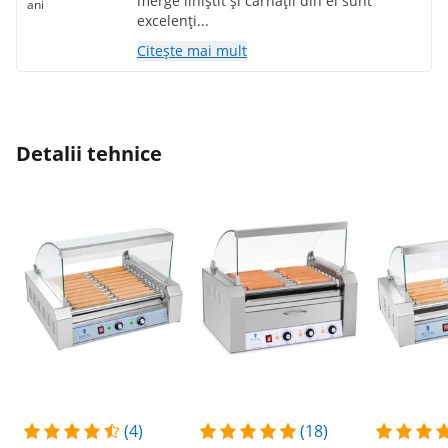
merge liniștit și cârnații din el sunt
ani
excelenți...
Citește mai mult
Detalii tehnice
(4)
(18)