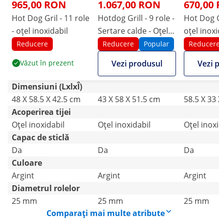
965,00 RON
1.067,00 RON
670,00
Hot Dog Gril - 11 role
Hotdog Grill - 9 role -
Hot Dog Gr
- oțel inoxidabil
Sertare calde - Oțel
oțel inoxi
inoxidabil
Reducere
Reducere
Popular
Reducer
Văzut în prezent
Vezi produsul
Vezi 
Dimensiuni (LxlxÎ)
48 X 58.5 X 42.5 cm
43 X 58 X 51.5 cm
58.5 X 33
Acoperirea tijei
Oţel inoxidabil
Oţel inoxidabil
Oţel inoxi
Capac de sticlă
Da
Da
Da
Culoare
Argint
Argint
Argint
Diametrul rolelor
25 mm
25 mm
25 mm
Comparați mai multe atribute