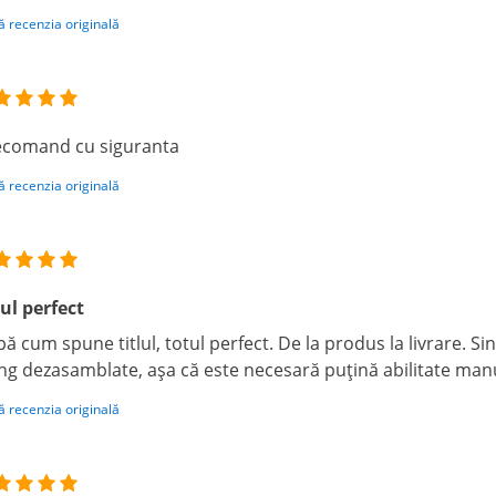
ă recenzia originală
recomand cu siguranta
ă recenzia originală
ul perfect
ă cum spune titlul, totul perfect. De la produs la livrare. Sin
ng dezasamblate, așa că este necesară puțină abilitate man
ă recenzia originală