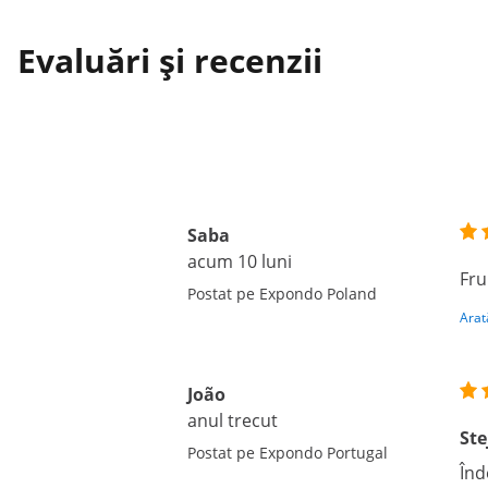
Evaluări și recenzii
Saba
acum 10 luni
Fru
Postat pe Expondo Poland
Arat
João
anul trecut
Ste
Postat pe Expondo Portugal
Înd