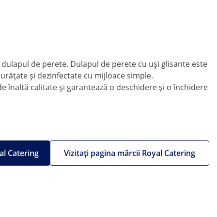
 dulapul de perete. Dulapul de perete cu uși glisante este
 curățate și dezinfectate cu mijloace simple.
de înaltă calitate și garantează o deschidere și o închidere
al Catering
Vizitați pagina mărcii Royal Catering