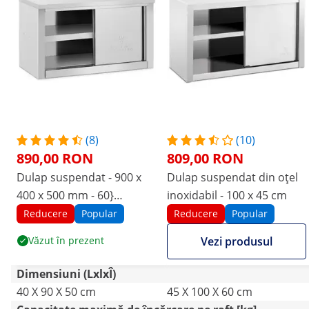
(8)
(10)
890,00 RON
809,00 RON
Dulap suspendat - 900 x
Dulap suspendat din oțel
400 x 500 mm - 60}
inoxidabil - 100 x 45 cm
capacitate de încărcare kg
Reducere
Popular
Reducere
Popular
pe compartiment - Royal
Văzut în prezent
Vezi produsul
Catering
Dimensiuni (LxlxÎ)
40 X 90 X 50 cm
45 X 100 X 60 cm