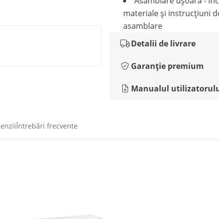
Asamblare ușoară - in
materiale și instrucțiuni d
asamblare
Detalii de livrare
Garanție premium
Manualul utilizatorul
cenzii
Întrebări frecvente