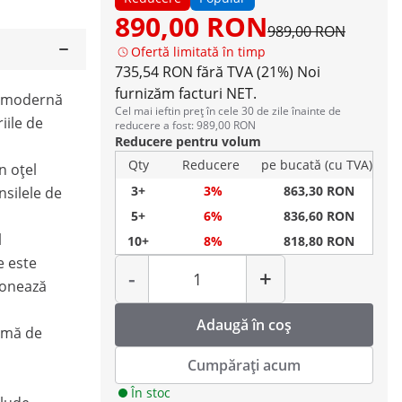
890,00 RON
989,00 RON
Ofertă limitată în timp
735,54 RON fără TVA (21%)
Noi
furnizăm facturi NET.
e modernă
Cel mai ieftin preț în cele 30 de zile înainte de
iile de
reducere a fost: 989,00 RON
Reducere pentru volum
Qty
Reducere
pe bucată (cu TVA)
n oțel
3+
3%
863,30 RON
nsilele de
5+
6%
836,60 RON
l
10+
8%
818,80 RON
Cantitate
e este
-
+
ionează
Adaugă în coș
ximă de
Cumpărați acum
În stoc