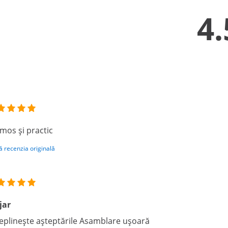
4.
mos și practic
ă recenzia originală
jar
eplinește așteptările Asamblare ușoară