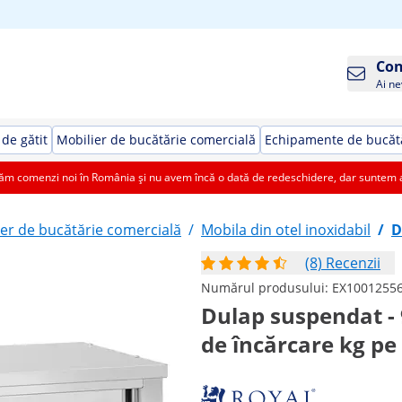
Con
Ai ne
de gătit
Mobilier de bucătărie comercială
Echipamente de bucătă
 comenzi noi în România și nu avem încă o dată de redeschidere, dar suntem aic
ier de bucătărie comercială
/
Mobila din otel inoxidabil
/
D
(8) Recenzii
Numărul produsului:
EX1001255
Dulap suspendat - 
de încărcare kg pe