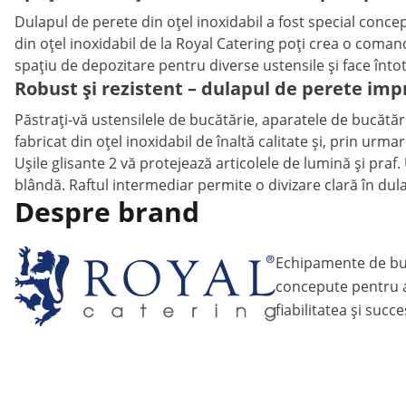
Dulapul de perete din oțel inoxidabil a fost special conce
din oțel inoxidabil de la Royal Catering poți crea o coman
spațiu de depozitare pentru diverse ustensile și face înto
Robust și rezistent – dulapul de perete imp
Păstrați-vă ustensilele de bucătărie, aparatele de bucătăr
fabricat din oțel inoxidabil de înaltă calitate și, prin urma
Ușile glisante 2 vă protejează articolele de lumină și praf.
blândă. Raftul intermediar permite o divizare clară în du
Despre brand
Echipamente de bu
concepute pentru a
fiabilitatea și succ