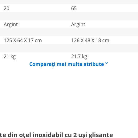
20
65
Argint
Argint
125 X 64 X 17 cm
126 X 48 X 18 cm
21 kg
21.7 kg
Comparați mai multe atribute
te din oțel inoxidabil cu 2 uși glisante