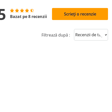
5
Scrieți o recenzie
Bazat pe 8 recenzii
Sort reviews
Filtrează după :