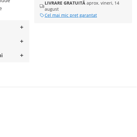
clude
LIVRARE GRATUITĂ
aprox. vineri, 14
e
august
Cel mai mic preț garantat
ui