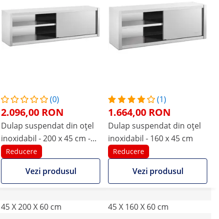
(0)
(1)
2.096,00 RON
1.664,00 RON
Dulap suspendat din oțel
Dulap suspendat din oțel
inoxidabil - 200 x 45 cm -
inoxidabil - 160 x 45 cm
Royal Catering - 30 kg
Reducere
Reducere
Vezi produsul
Vezi produsul
45 X 200 X 60 cm
45 X 160 X 60 cm