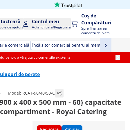
Coș de
tactează
Contul meu
Cumpărături
voie de ajutor?
Autentificare/Registrare
Spre finalizarea
comenzii de plată
rie comercială
Încălzitor comercial pentru alimente
Echipamente 
i pentru a vă ajuta cu comenzile existente!
ulapuri de perete
|
6
Model:
RCAT-90/40/50-C
900 x 400 x 500 mm - 60} capacitate
 compartiment - Royal Catering
Reducere
Popular