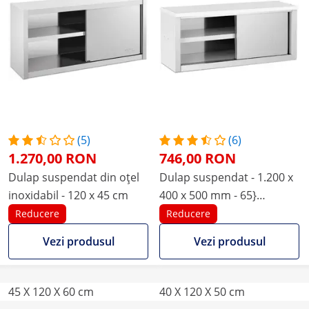
(5)
(6)
1.270,00 RON
746,00 RON
Dulap suspendat din oțel
Dulap suspendat - 1.200 x
inoxidabil - 120 x 45 cm
400 x 500 mm - 65}
capacitate de încărcare kg
Reducere
Reducere
pe compartiment - Royal
Vezi produsul
Vezi produsul
Catering
45 X 120 X 60 cm
40 X 120 X 50 cm