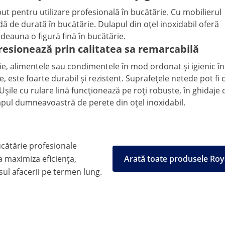
put pentru utilizare profesională în bucătărie. Cu mobilierul
dă de durată în bucătărie. Dulapul din oțel inoxidabil oferă
tdeauna o figură fină în bucătărie.
resionează prin calitatea sa remarcabilă
ie, alimentele sau condimentele în mod ordonat și igienic în
re, este foarte durabil și rezistent. Suprafețele netede pot fi
 Ușile cu rulare lină funcționează pe roți robuste, în ghidaje 
lapul dumneavoastră de perete din oțel inoxidabil.
cătărie profesionale
 maximiza eficiența,
Arată toate produsele Roy
esul afacerii pe termen lung.