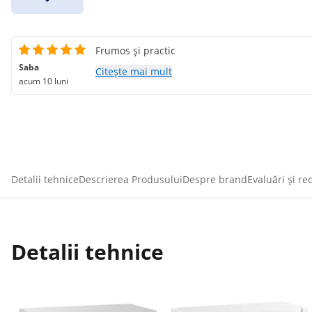
Frumos și practic
Saba
Citește mai mult
acum 10 luni
Detalii tehnice
Descrierea Produsului
Despre brand
Evaluări și re
Detalii tehnice