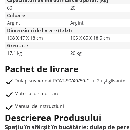
Capacitate maximă de încărcare pe raft [kg]
60
20
Culoare
Argint
Argint
Dimensiuni de livrare (LxlxÎ)
108 X 47 X 18 cm
105 X 65 X 18.5 cm
Greutate
17.1 kg
20 kg
Pachet de livrare
Dulap suspendat RCAT-90/40/50-C cu 2 uși glisante
Material de montare
Manual de instrucțiuni
Descrierea Produsului
Spațiu în sfârșit în bucătărie: dulap de pere