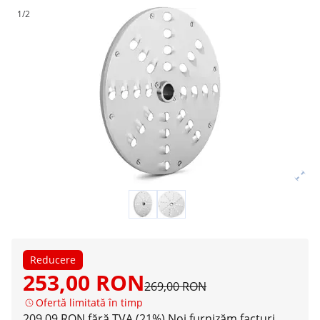
1/2
Reducere
253,00 RON
269,00 RON
Ofertă limitată în timp
209,09 RON fără TVA (21%)
Noi furnizăm facturi