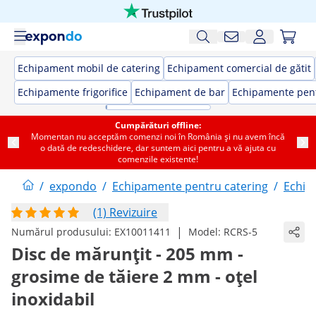
Echipament mobil de catering
Echipament comercial de gătit
Echipamente frigorifice
Echipament de bar
Echipamente pent
Cumpărături offline:
Momentan nu acceptăm comenzi noi în România și nu avem încă
o dată de redeschidere, dar suntem aici pentru a vă ajuta cu
comenzile existente!
/
expondo
/
Echipamente pentru catering
/
Echip
(1) Revizuire
|
Numărul produsului:
EX10011411
Model:
RCRS-5
Disc de mărunțit - 205 mm -
grosime de tăiere 2 mm - oțel
inoxidabil