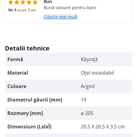
Bun
Bună valoare pentru bani
Mc 5
acum 5 ani
Citește mai mult
Detalii tehnice
Formă
Râșniță
Material
Oțel inoxidabil
Culoare
Argint
Diametrul găurii [mm]
19
Rozmery [mm]
⌀ 205
Dimensiuni (LxlxÎ)
20.5 X 20.5 X 3.5 cm