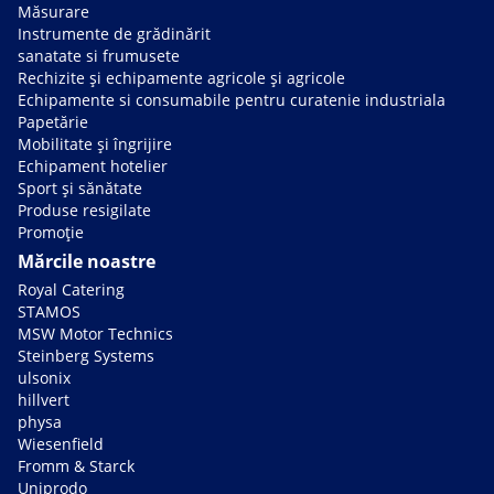
Măsurare
Instrumente de grădinărit
sanatate si frumusete
Rechizite și echipamente agricole și agricole
Echipamente si consumabile pentru curatenie industriala
Papetărie
Mobilitate și îngrijire
Echipament hotelier
Sport și sănătate
Produse resigilate
Promoție
Mărcile noastre
Royal Catering
STAMOS
MSW Motor Technics
Steinberg Systems
ulsonix
hillvert
physa
Wiesenfield
Fromm & Starck
Uniprodo