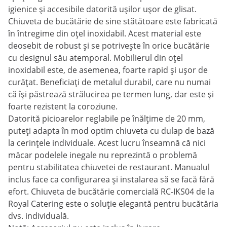
igienice și accesibile datorită ușilor ușor de glisat.
Chiuveta de bucătărie de sine stătătoare este fabricată
în întregime din oțel inoxidabil. Acest material este
deosebit de robust și se potrivește în orice bucătărie
cu designul său atemporal. Mobilierul din oțel
inoxidabil este, de asemenea, foarte rapid și ușor de
curățat. Beneficiați de metalul durabil, care nu numai
că își păstrează strălucirea pe termen lung, dar este și
foarte rezistent la coroziune.
Datorită picioarelor reglabile pe înălțime de 20 mm,
puteți adapta în mod optim chiuveta cu dulap de bază
la cerințele individuale. Acest lucru înseamnă că nici
măcar podelele inegale nu reprezintă o problemă
pentru stabilitatea chiuvetei de restaurant. Manualul
inclus face ca configurarea și instalarea să se facă fără
efort. Chiuveta de bucătărie comercială RC-IKS04 de la
Royal Catering este o soluție elegantă pentru bucătăria
dvs. individuală.