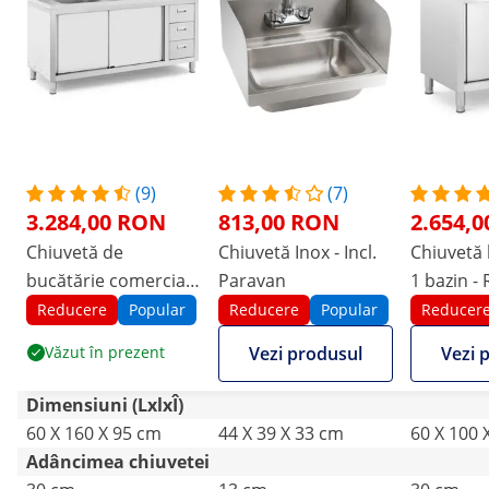
(9)
(7)
3.284,00 RON
813,00 RON
2.654,
Chiuvetă de
Chiuvetă Inox - Incl.
Chiuvetă 
bucătărie comercială
Paravan
1 bazin - 
- 2 bazine - Royal
Catering -
Reducere
Popular
Reducere
Popular
Reducer
Catering - Oțel
inoxidabil
Văzut în prezent
Vezi produsul
Vezi 
inoxidabil - 160 x 60
cm
cm
Dimensiuni (LxlxÎ)
60 X 160 X 95 cm
44 X 39 X 33 cm
60 X 100 
Adâncimea chiuvetei