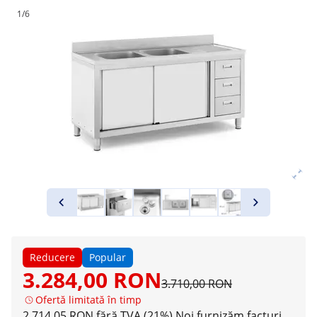
1/6
Reducere
Popular
3.284,00 RON
3.710,00 RON
Ofertă limitată în timp
2.714,05 RON fără TVA (21%)
Noi furnizăm facturi