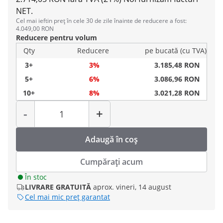
NET.
Cel mai ieftin preț în cele 30 de zile înainte de reducere a fost:
4.049,00 RON
Reducere pentru volum
Qty
Reducere
pe bucată (cu TVA)
3+
3%
3.185,48 RON
5+
6%
3.086,96 RON
10+
8%
3.021,28 RON
Cantitate
-
+
Adaugă în coș
Cumpărați acum
În stoc
LIVRARE GRATUITĂ
aprox. vineri, 14 august
Cel mai mic preț garantat