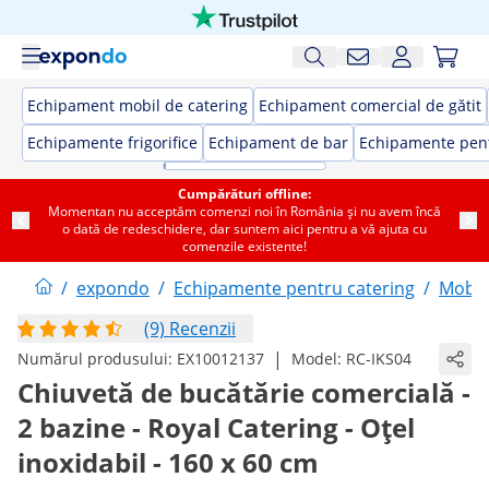
Echipament mobil de catering
Echipament comercial de gătit
Echipamente frigorifice
Echipament de bar
Echipamente pent
Cumpărături offline:
Momentan nu acceptăm comenzi noi în România și nu avem încă
o dată de redeschidere, dar suntem aici pentru a vă ajuta cu
comenzile existente!
/
expondo
/
Echipamente pentru catering
/
Mobil
(9) Recenzii
|
Numărul produsului:
EX10012137
Model:
RC-IKS04
Chiuvetă de bucătărie comercială -
2 bazine - Royal Catering - Oțel
inoxidabil - 160 x 60 cm