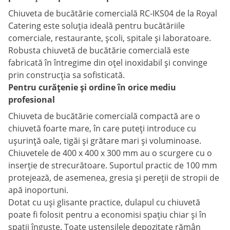
Chiuveta de bucătărie comercială RC-IKS04 de la Royal
Catering este soluția ideală pentru bucătăriile
comerciale, restaurante, școli, spitale și laboratoare.
Robusta chiuvetă de bucătărie comercială este
fabricată în întregime din oțel inoxidabil și convinge
prin construcția sa sofisticată.
Pentru curățenie și ordine în orice mediu
profesional
Chiuveta de bucătărie comercială compactă are o
chiuvetă foarte mare, în care puteți introduce cu
ușurință oale, tigăi și grătare mari și voluminoase.
Chiuvetele de 400 x 400 x 300 mm au o scurgere cu o
inserție de strecurătoare. Suportul practic de 100 mm
protejează, de asemenea, gresia și pereții de stropii de
apă inoportuni.
Dotat cu uși glisante practice, dulapul cu chiuvetă
poate fi folosit pentru a economisi spațiu chiar și în
spații înguste. Toate ustensilele depozitate rămân