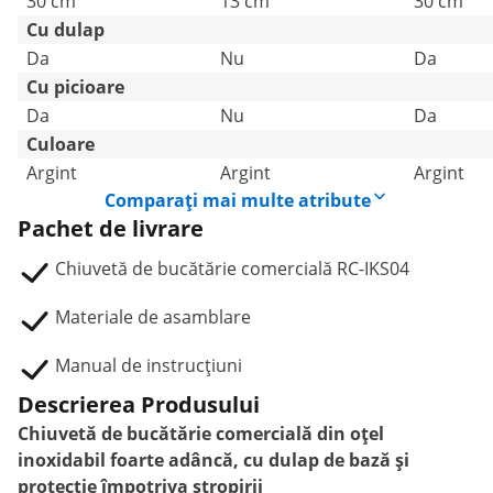
30 cm
13 cm
30 cm
Cu dulap
Da
Nu
Da
Cu picioare
Da
Nu
Da
Culoare
Argint
Argint
Argint
Comparați mai multe atribute
Pachet de livrare
Chiuvetă de bucătărie comercială RC-IKS04
Materiale de asamblare
Manual de instrucțiuni
Descrierea Produsului
Chiuvetă de bucătărie comercială din oțel
inoxidabil foarte adâncă, cu dulap de bază și
protecție împotriva stropirii