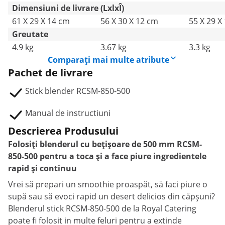
Dimensiuni de livrare (LxlxÎ)
61 X 29 X 14 cm
56 X 30 X 12 cm
55 X 29 X
Greutate
4.9 kg
3.67 kg
3.3 kg
Comparați mai multe atribute
Pachet de livrare
Stick blender RCSM-850-500
Manual de instructiuni
Descrierea Produsului
Folosiți blenderul cu bețișoare de 500 mm RCSM-
850-500 pentru a toca și a face piure ingredientele
rapid și continuu
Vrei să prepari un smoothie proaspăt, să faci piure o
supă sau să evoci rapid un desert delicios din căpșuni?
Blenderul stick RCSM-850-500 de la Royal Catering
poate fi folosit in multe feluri pentru a extinde