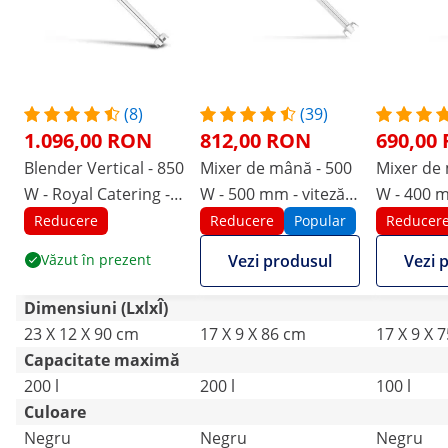
(8)
(39)
1.096,00 RON
812,00 RON
690,00
Blender Vertical - 850
Mixer de mână - 500
Mixer de 
W - Royal Catering -
W - 500 mm - viteză
W - 400 m
500 mm - 8.000 -
reglabilă între 4.000
rpm
Reducere
Reducere
Popular
Reducer
18.000 rpm
și 18.000 rpm
Văzut în prezent
Vezi produsul
Vezi 
Dimensiuni (LxlxÎ)
23 X 12 X 90 cm
17 X 9 X 86 cm
17 X 9 X 
Capacitate maximă
200 l
200 l
100 l
Culoare
Negru
Negru
Negru