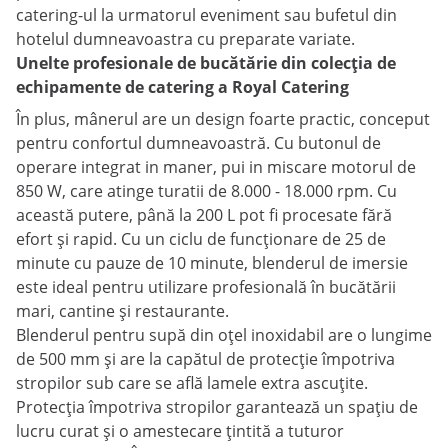
catering-ul la urmatorul eveniment sau bufetul din
hotelul dumneavoastra cu preparate variate.
Unelte profesionale de bucătărie din colecția de
echipamente de catering a Royal Catering
În plus, mânerul are un design foarte practic, conceput
pentru confortul dumneavoastră. Cu butonul de
operare integrat in maner, pui in miscare motorul de
850 W, care atinge turatii de 8.000 - 18.000 rpm. Cu
această putere, până la 200 L pot fi procesate fără
efort și rapid. Cu un ciclu de funcționare de 25 de
minute cu pauze de 10 minute, blenderul de imersie
este ideal pentru utilizare profesională în bucătării
mari, cantine și restaurante.
Blenderul pentru supă din oțel inoxidabil are o lungime
de 500 mm și are la capătul de protecție împotriva
stropilor sub care se află lamele extra ascuțite.
Protecția împotriva stropilor garantează un spațiu de
lucru curat și o amestecare țintită a tuturor