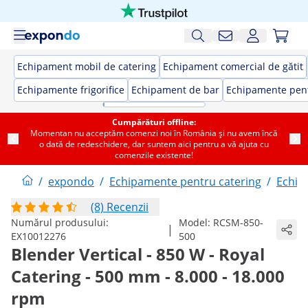
Echipament mobil de catering
Echipament comercial de gătit
Echipamente frigorifice
Echipament de bar
Echipamente pent
Cumpărături offline:
Momentan nu acceptăm comenzi noi în România și nu avem încă
o dată de redeschidere, dar suntem aici pentru a vă ajuta cu
comenzile existente!
/
expondo
/
Echipamente pentru catering
/
Echip
(8) Recenzii
Numărul produsului:
Model:
RCSM-850-
|
EX10012276
500
Blender Vertical - 850 W - Royal
Catering - 500 mm - 8.000 - 18.000
rpm