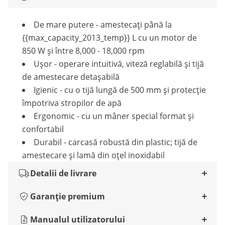
De mare putere - amestecați până la
{{max_capacity_2013_temp}} L cu un motor de
850 W și între 8,000 - 18,000 rpm
Ușor - operare intuitivă, viteză reglabilă și tijă
de amestecare detașabilă
Igienic - cu o tijă lungă de 500 mm și protecție
împotriva stropilor de apă
Ergonomic - cu un mâner special format și
confortabil
Durabil - carcasă robustă din plastic; tijă de
amestecare și lamă din oțel inoxidabil
Detalii de livrare
Garanție premium
Manualul utilizatorului