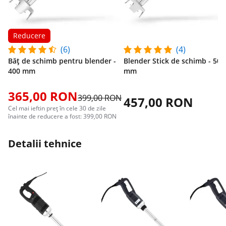
Reducere
(6)
(4)
Băț de schimb pentru blender -
Blender Stick de schimb - 500
400 mm
mm
365,00 RON
399,00 RON
457,00 RON
Cel mai ieftin preț în cele 30 de zile
înainte de reducere a fost: 399,00 RON
Detalii tehnice