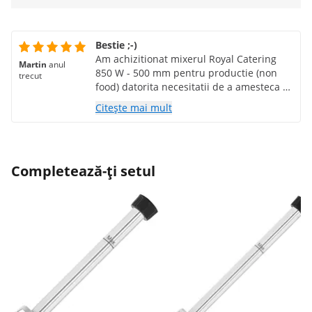
Bestie ;-)
Am achizitionat mixerul Royal Catering
Martin
anul
850 W - 500 mm pentru productie (non
trecut
food) datorita necesitatii de a amesteca o
cantitate mare de bai colorate.
Citește mai mult
Indeplineste ceea ce ne asteptam, are
putere mai mult decat suficienta si chiar
si dupa 20-30 de minute de amestecare la
max. rpm nu se supraîncălzi. Nu este o
Completează-ți setul
firimitură și cântărește ceva, dar totuși se
simte frumos de ținut...