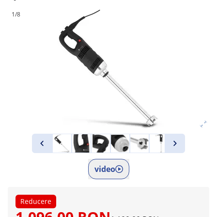
1/8
video
Reducere
1.096,00 RON