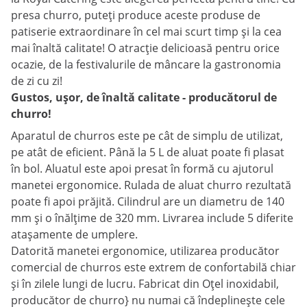
presa churro, puteți produce aceste produse de
patiserie extraordinare în cel mai scurt timp și la cea
mai înaltă calitate! O atracție delicioasă pentru orice
ocazie, de la festivalurile de mâncare la gastronomia
de zi cu zi!
Gustos, ușor, de înaltă calitate - producătorul de
churro!
Aparatul de churros este pe cât de simplu de utilizat,
pe atât de eficient. Până la 5 L de aluat poate fi plasat
în bol. Aluatul este apoi presat în formă cu ajutorul
manetei ergonomice. Rulada de aluat churro rezultată
poate fi apoi prăjită. Cilindrul are un diametru de 140
mm și o înălțime de 320 mm. Livrarea include 5 diferite
atașamente de umplere.
Datorită manetei ergonomice, utilizarea producător
comercial de churros este extrem de confortabilă chiar
și în zilele lungi de lucru. Fabricat din Oţel inoxidabil,
producător de churro} nu numai că îndeplinește cele