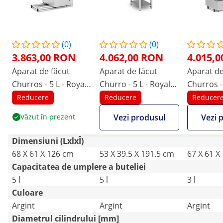
(0)
(0)
3.863,00 RON
4.062,00 RON
4.015,
Aparat de făcut
Aparat de făcut
Aparat de
Churros - 5 L - Royal
Churro - 5 L - Royal
Churros - 
Catering - 2500 W
Catering
Catering 
Reducere
Reducere
Reducer
Văzut în prezent
Vezi produsul
Vezi 
Dimensiuni (LxlxÎ)
68 X 61 X 126 cm
53 X 39.5 X 191.5 cm
67 X 61 X
Capacitatea de umplere a buteliei
5 l
5 l
3 l
Culoare
Argint
Argint
Argint
Diametrul cilindrului [mm]