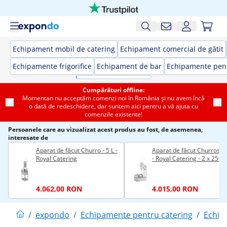
Echipament mobil de catering
Echipament comercial de gătit
Echipamente frigorifice
Echipament de bar
Echipamente pent
Cumpărături offline:
Momentan nu acceptăm comenzi noi în România și nu avem încă
o dată de redeschidere, dar suntem aici pentru a vă ajuta cu
comenzile existente!
Persoanele care au vizualizat acest produs au fost, de asemenea,
interesate de
Aparat de făcut Churro - 5 L -
Aparat de făcut Churros - 
Royal Catering
- Royal Catering - 2 x 250
4.062,00 RON
4.015,00 RON
/
expondo
/
Echipamente pentru catering
/
Echip