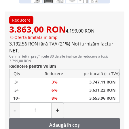
Reducere
3.863,00 RON
4.199,00 RON
Ofertă limitată în timp
3.192,56 RON fără TVA (21%)
Noi furnizăm facturi
NET.
Cel mai ieftin preț în cele 30 de zile înainte de reducere a fost:
3.799,00 RON
Reducere pentru volum
Qty
Reducere
pe bucată (cu TVA)
3+
3%
3.747,11 RON
5+
6%
3.631,22 RON
10+
8%
3.553,96 RON
Cantitate
-
+
Adaugă în coș