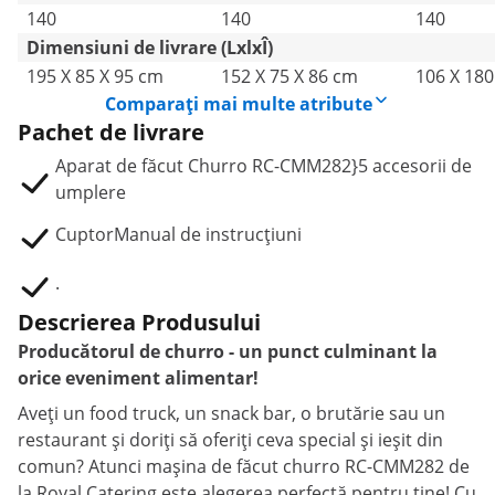
140
140
140
Dimensiuni de livrare (LxlxÎ)
195 X 85 X 95 cm
152 X 75 X 86 cm
106 X 180
Comparați mai multe atribute
Pachet de livrare
Aparat de făcut Churro RC-CMM282}5 accesorii de
umplere
CuptorManual de instrucțiuni
.
Descrierea Produsului
Producătorul de churro - un punct culminant la
orice eveniment alimentar!
Aveți un food truck, un snack bar, o brutărie sau un
restaurant și doriți să oferiți ceva special și ieșit din
comun? Atunci mașina de făcut churro RC-CMM282 de
la Royal Catering este alegerea perfectă pentru tine! Cu