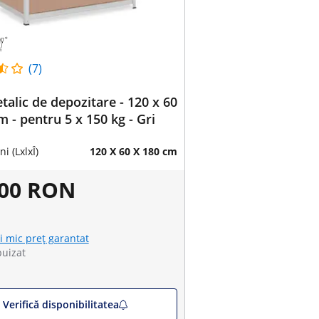
(7)
talic de depozitare - 120 x 60
m - pentru 5 x 150 kg - Gri
i (LxlxÎ)
120 X 60 X 180 cm
,00 RON
i mic preț garantat
puizat
Verifică disponibilitatea