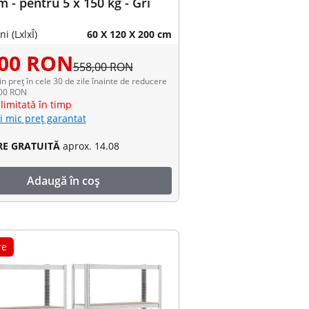
m - pentru 5 x 150 kg - Gri
i (LxlxÎ)
60 X 120 X 200 cm
,00 RON
558,00 RON
in preț în cele 30 de zile înainte de reducere
,00 RON
limitată în timp
i mic preț garantat
RE GRATUITĂ
aprox. 14.08
Adaugă în coș
re