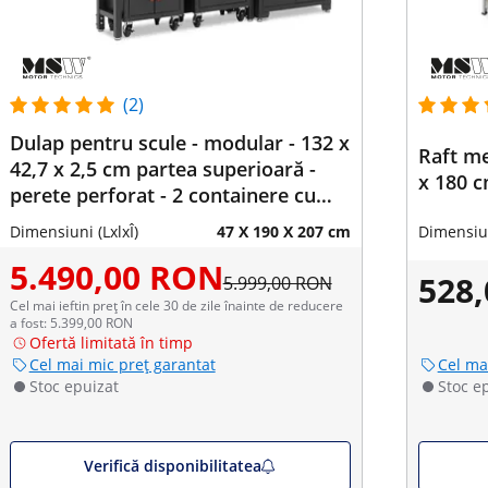
(2)
Dulap pentru scule - modular - 132 x
Raft me
42,7 x 2,5 cm partea superioară -
x 180 c
perete perforat - 2 containere cu
role - cu încuietoare
Dimensiuni (LxlxÎ)
47 X 190 X 207 cm
Dimensiun
5.490,00 RON
528
5.999,00 RON
Cel mai ieftin preț în cele 30 de zile înainte de reducere
a fost: 5.399,00 RON
Ofertă limitată în timp
Cel mai mic preț garantat
Cel ma
Stoc epuizat
Stoc e
Verifică disponibilitatea