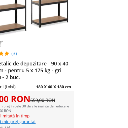
(3)
talic de depozitare - 90 x 40
m - pentru 5 x 175 kg - gri
 - 2 buc.
i (LxlxÎ)
180 X 40 X 180 cm
,00 RON
559,00 RON
in preț în cele 30 de zile înainte de reducere
,00 RON
limitată în timp
i mic preț garantat
puizat