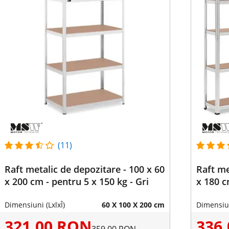
(11)
Raft metalic de depozitare - 100 x 60
Raft me
x 200 cm - pentru 5 x 150 kg - Gri
x 180 c
Dimensiuni (LxlxÎ)
60 X 100 X 200 cm
Dimensiun
321,00 RON
336