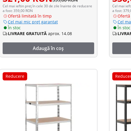
359,00 RON
Cel mai ieftin preț în cele 30 de zile înainte de reducere
Cel mai ieft
a fost: 359,00 RON
a fost: 379
Ofertă limitată în timp
Ofertă 
Cel mai mic preț garantat
Cel ma
În stoc
În stoc
LIVRARE GRATUITĂ
aprox. 14.08
LIVRA
Adaugă în coș
Reducere
Reduce