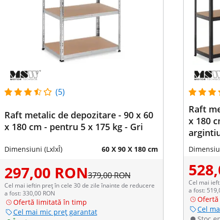
(5)
Raft me
Raft metalic de depozitare - 90 x 60
x 180 c
x 180 cm - pentru 5 x 175 kg - Gri
argintiu
Dimensiuni (LxlxÎ)
60 X 90 X 180 cm
Dimensiun
528
297,00 RON
379,00 RON
Cel mai ieft
Cel mai ieftin preț în cele 30 de zile înainte de reducere
a fost: 519
a fost: 330,00 RON
Ofertă 
Ofertă limitată în timp
Cel ma
Cel mai mic preț garantat
Stoc e