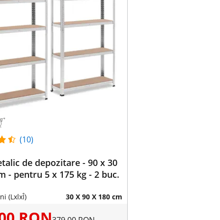
(10)
talic de depozitare - 90 x 30
m - pentru 5 x 175 kg - 2 buc.
i (LxlxÎ)
30 X 90 X 180 cm
,00 RON