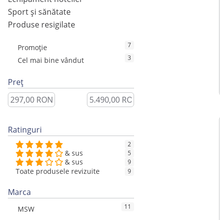
Sport și sănătate
Produse resigilate
7
Promoție
3
Cel mai bine vândut
Preț
Ratinguri
2
& sus
5
& sus
9
Toate produsele revizuite
9
Marca
11
MSW