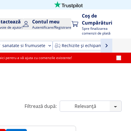
Coș de
tactează
Contul meu
Cumpărături
voie de ajutor?
Autentificare/Registrare
Spre finalizarea
comenzii de plată
sanatate si frumusete
Rechizite și echipamente agricole ș
i pentru a vă ajuta cu comenzile existente!
Filtrează după: