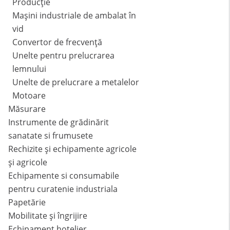
Producție
Mașini industriale de ambalat în
vid
Convertor de frecvență
Unelte pentru prelucrarea
lemnului
Unelte de prelucrare a metalelor
Motoare
Măsurare
Instrumente de grădinărit
sanatate si frumusete
Rechizite și echipamente agricole
și agricole
Echipamente si consumabile
pentru curatenie industriala
Papetărie
Mobilitate și îngrijire
Echipament hotelier