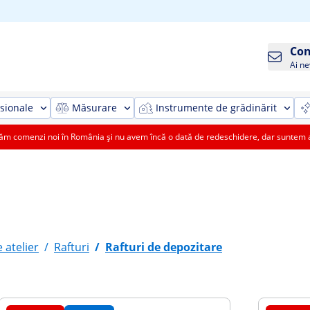
Con
Ai ne
sionale
Măsurare
Instrumente de grădinărit
 comenzi noi în România și nu avem încă o dată de redeschidere, dar suntem aic
 atelier
/
Rafturi
/
Rafturi de depozitare