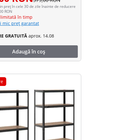
379,00 RON
in preț în cele 30 de zile înainte de reducere
,00 RON
limitată în timp
i mic preț garantat
RE GRATUITĂ
aprox. 14.08
Adaugă în coș
re