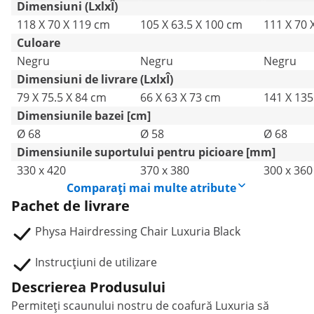
Dimensiuni (LxlxÎ)
negru
118 X 70 X 119 cm
105 X 63.5 X 100 cm
111 X 70 
Culoare
Negru
Negru
Negru
Dimensiuni de livrare (LxlxÎ)
79 X 75.5 X 84 cm
66 X 63 X 73 cm
141 X 135
Dimensiunile bazei [cm]
Ø 68
Ø 58
Ø 68
Dimensiunile suportului pentru picioare [mm]
330 x 420
370 x 380
300 x 360
Comparați mai multe atribute
Pachet de livrare
Physa Hairdressing Chair Luxuria Black
Instrucțiuni de utilizare
Descrierea Produsului
Permiteți scaunului nostru de coafură Luxuria să