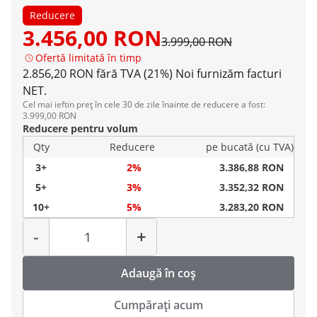
Reducere
3.456,00 RON
3.999,00 RON
Ofertă limitată în timp
2.856,20 RON fără TVA (21%)
Noi furnizăm facturi
NET.
Cel mai ieftin preț în cele 30 de zile înainte de reducere a fost:
3.999,00 RON
Reducere pentru volum
Qty
Reducere
pe bucată (cu TVA)
3+
2%
3.386,88 RON
5+
3%
3.352,32 RON
10+
5%
3.283,20 RON
Cantitate
-
+
Adaugă în coș
Cumpărați acum