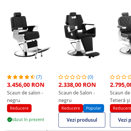
(7)
(0)
3.456,00 RON
2.338,00 RON
2.795,
Scaun de salon -
Scaun de Salon -
Scaun de 
negru
negru
Tetieră ș
pentru pi
Reducere
Reducere
Popular
Reducer
Suport p
Văzut în prezent
Vezi produsul
Vezi 
picioare -
150 kg - în