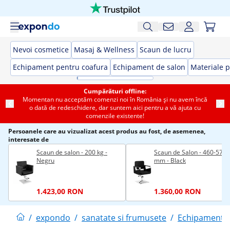
Nevoi cosmetice
Masaj & Wellness
Scaun de lucru
Echipament pentru coafura
Echipament de salon
Materiale p
Cumpărături offline:
Momentan nu acceptăm comenzi noi în România și nu avem încă
o dată de redeschidere, dar suntem aici pentru a vă ajuta cu
comenzile existente!
Persoanele care au vizualizat acest produs au fost, de asemenea,
interesate de
Scaun de salon - 200 kg -
Scaun de Salon - 460-570
Negru
mm - Black
1.423,00 RON
1.360,00 RON
/
expondo
/
sanatate si frumusete
/
Echipament p