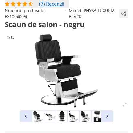
(7) Recenzii
Numărul produsului:
Model:
PHYSA LUXURIA
|
EX10040050
BLACK
Scaun de salon - negru
1/13