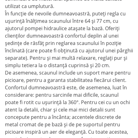
utilizat ca umplutură.
În funcție de nevoile dumneavoastră, puteți regla cu
ușurință înălțimea scaunului între 64 și 77 cm, cu
ajutorul pompei hidraulice atașate la bază. Oferiți
clienților dumneavoastră confortul deplin al unei
ședințe de răsfăț prin reglarea scaunului în poziție
înclinată (care poate fi obținută cu ajutorul unei pârghii
separate). Pentru și mai multă relaxare, reglați pur și
simplu tetiera la o distanță cuprinsă și 20 cm.
De asemenea, scaunul include un suport mare pentru
picioare, pentru a garanta stabilitatea fiecărui client.
Confortul dumneavoastră este, de asemenea, luat în
considerare: pentru sarcinile mai dificile, scaunul
poate fi rotit cu ușurință la 360°. Pentru cei cu un ochi
atent la detalii, chiar și cele mai mici detalii sunt
concepute pentru a încânta; accentele discrete de
metal cromat de pe bază și de pe suportul pentru
picioare inspiră un aer de eleganță. Cu toate acestea,