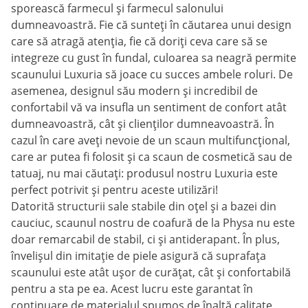
sporească farmecul și farmecul salonului
dumneavoastră. Fie că sunteți în căutarea unui design
care să atragă atenția, fie că doriți ceva care să se
integreze cu gust în fundal, culoarea sa neagră permite
scaunului Luxuria să joace cu succes ambele roluri. De
asemenea, designul său modern și incredibil de
confortabil vă va insufla un sentiment de confort atât
dumneavoastră, cât și clienților dumneavoastră. În
cazul în care aveți nevoie de un scaun multifuncțional,
care ar putea fi folosit și ca scaun de cosmetică sau de
tatuaj, nu mai căutați: produsul nostru Luxuria este
perfect potrivit și pentru aceste utilizări!
Datorită structurii sale stabile din oțel și a bazei din
cauciuc, scaunul nostru de coafură de la Physa nu este
doar remarcabil de stabil, ci și antiderapant. În plus,
învelișul din imitație de piele asigură că suprafața
scaunului este atât ușor de curățat, cât și confortabilă
pentru a sta pe ea. Acest lucru este garantat în
continuare de materialul spumos de înaltă calitate