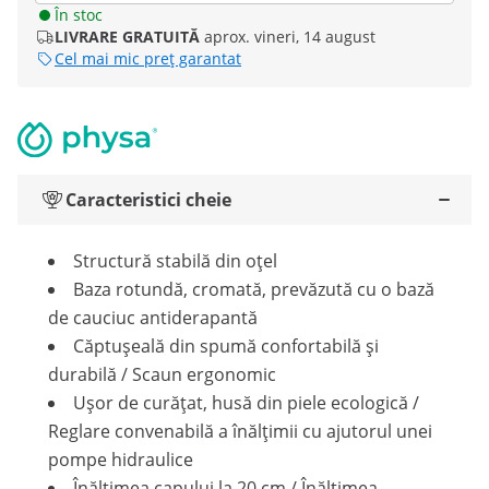
În stoc
LIVRARE GRATUITĂ
aprox. vineri, 14 august
Cel mai mic preț garantat
Caracteristici cheie
Structură stabilă din oțel
Baza rotundă, cromată, prevăzută cu o bază
de cauciuc antiderapantă
Căptușeală din spumă confortabilă și
durabilă / Scaun ergonomic
Ușor de curățat, husă din piele ecologică /
Reglare convenabilă a înălțimii cu ajutorul unei
pompe hidraulice
Înălțimea capului la 20 cm / Înălțimea