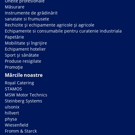
Unelte profesionale
Măsurare
Instrumente de grădinărit
sanatate si frumusete
Rechizite și echipamente agricole și agricole
Echipamente si consumabile pentru curatenie industriala
Papetărie
Mobilitate și îngrijire
Echipament hotelier
Sport și sănătate
Produse resigilate
Promoție
Mărcile noastre
Royal Catering
STAMOS
MSW Motor Technics
Steinberg Systems
ulsonix
hillvert
physa
Wiesenfield
Fromm & Starck