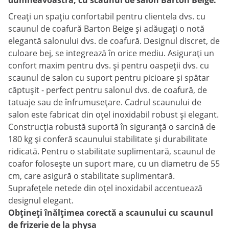
dumneavoastră, cu scaunul de salon Barton Beige.
Creați un spațiu confortabil pentru clientela dvs. cu
scaunul de coafură Barton Beige și adăugați o notă
elegantă salonului dvs. de coafură. Designul discret, de
culoare bej, se integrează în orice mediu. Asigurați un
confort maxim pentru dvs. și pentru oaspeții dvs. cu
scaunul de salon cu suport pentru picioare și spătar
căptușit - perfect pentru salonul dvs. de coafură, de
tatuaje sau de înfrumusețare. Cadrul scaunului de
salon este fabricat din oțel inoxidabil robust și elegant.
Construcția robustă suportă în siguranță o sarcină de
180 kg și conferă scaunului stabilitate și durabilitate
ridicată. Pentru o stabilitate suplimentară, scaunul de
coafor folosește un suport mare, cu un diametru de 55
cm, care asigură o stabilitate suplimentară.
Suprafețele netede din oțel inoxidabil accentuează
designul elegant.
Obțineți înălțimea corectă a scaunului cu scaunul
de frizerie de la physa