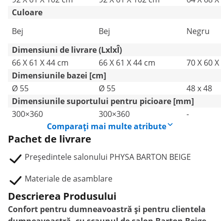
Culoare
Bej
Bej
Negru
Dimensiuni de livrare (LxlxÎ)
66 X 61 X 44 cm
66 X 61 X 44 cm
70 X 60 X
Dimensiunile bazei [cm]
Ø 55
Ø 55
48 x 48
Dimensiunile suportului pentru picioare [mm]
300×360
300×360
-
Comparați mai multe atribute
Pachet de livrare
Președintele salonului PHYSA BARTON BEIGE
Materiale de asamblare
Descrierea Produsului
Confort pentru dumneavoastră și pentru clientela