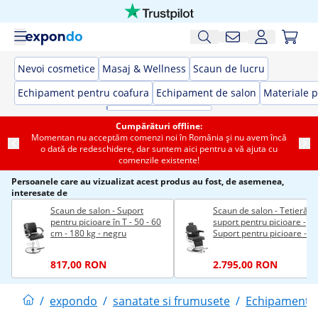
Nevoi cosmetice
Masaj & Wellness
Scaun de lucru
Echipament pentru coafura
Echipament de salon
Materiale p
Cumpărături offline:
Momentan nu acceptăm comenzi noi în România și nu avem încă
o dată de redeschidere, dar suntem aici pentru a vă ajuta cu
comenzile existente!
Persoanele care au vizualizat acest produs au fost, de asemenea,
interesate de
Scaun de salon - Suport
Scaun de salon - Tetieră și
pentru picioare în T - 50 - 60
suport pentru picioare -
cm - 180 kg - negru
Suport pentru picioare - 58
71 cm - 150 kg - înclinabil -
negru
817,00 RON
2.795,00 RON
/
expondo
/
sanatate si frumusete
/
Echipament p