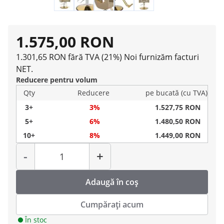
1.575,00 RON
1.301,65 RON fără TVA (21%)
Noi furnizăm facturi
NET.
Reducere pentru volum
Qty
Reducere
pe bucată (cu TVA)
3+
3%
1.527,75 RON
5+
6%
1.480,50 RON
10+
8%
1.449,00 RON
Cantitate
-
+
Adaugă în coș
Cumpărați acum
În stoc