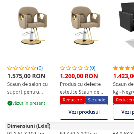
(0)
(0)
1.575,00 RON
1.260,00 RON
1.423,
Scaun de salon cu
Produs cu defecte
Scaun de 
suport pentru
estetice Scaun de
kg - Negr
picioare - 53 - 64 cm -
salon cu suport
Reducere
Secunde
Reducer
Văzut în prezent
180 kg - bej
pentru picioare - 53 -
Vezi produsul
Vezi 
64 cm - 180 kg - bej
Dimensiuni (LxlxÎ)
92 X 61 X 102 cm
92 X 61 X 102 cm
64 X 68 X