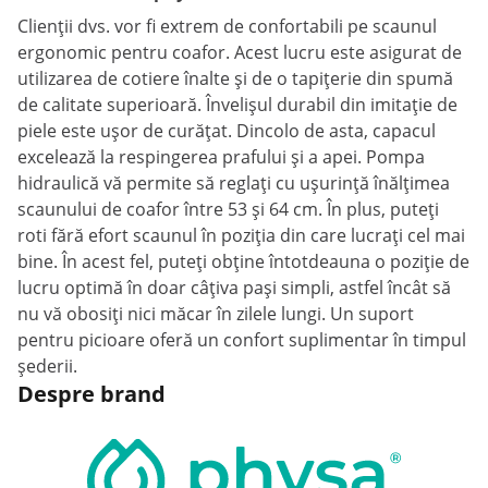
Clienții dvs. vor fi extrem de confortabili pe scaunul
ergonomic pentru coafor. Acest lucru este asigurat de
utilizarea de cotiere înalte și de o tapițerie din spumă
de calitate superioară. Învelișul durabil din imitație de
piele este ușor de curățat. Dincolo de asta, capacul
excelează la respingerea prafului și a apei. Pompa
hidraulică vă permite să reglați cu ușurință înălțimea
scaunului de coafor între 53 și 64 cm. În plus, puteți
roti fără efort scaunul în poziția din care lucrați cel mai
bine. În acest fel, puteți obține întotdeauna o poziție de
lucru optimă în doar câțiva pași simpli, astfel încât să
nu vă obosiți nici măcar în zilele lungi. Un suport
pentru picioare oferă un confort suplimentar în timpul
șederii.
Despre brand