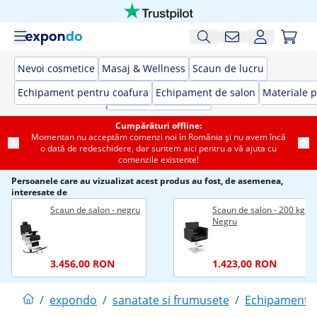
Nevoi cosmetice
Masaj & Wellness
Scaun de lucru
Echipament pentru coafura
Echipament de salon
Materiale p
Cumpărături offline:
Momentan nu acceptăm comenzi noi în România și nu avem încă
o dată de redeschidere, dar suntem aici pentru a vă ajuta cu
comenzile existente!
Persoanele care au vizualizat acest produs au fost, de asemenea,
interesate de
Scaun de salon - negru
Scaun de salon - 200 kg -
Negru
3.456,00 RON
1.423,00 RON
/
expondo
/
sanatate si frumusete
/
Echipament p