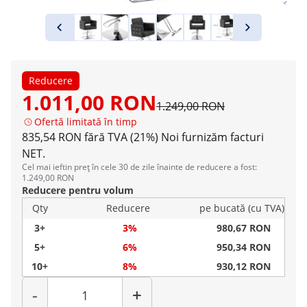
Reducere
1.011,00 RON
1.249,00 RON
Ofertă limitată în timp
835,54 RON fără TVA (21%)
Noi furnizăm facturi
NET.
Cel mai ieftin preț în cele 30 de zile înainte de reducere a fost:
1.249,00 RON
Reducere pentru volum
Qty
Reducere
pe bucată (cu TVA)
3+
3%
980,67 RON
5+
6%
950,34 RON
10+
8%
930,12 RON
Cantitate
-
+