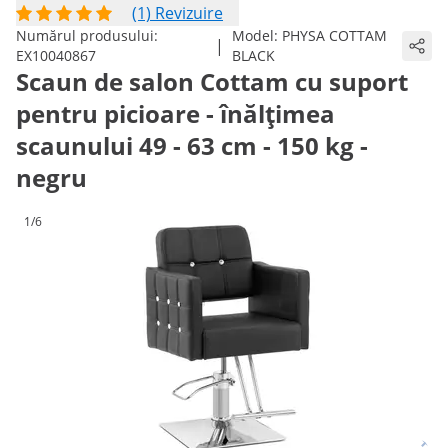
(1) Revizuire
Numărul produsului:
Model:
PHYSA COTTAM
|
EX10040867
BLACK
Scaun de salon Cottam cu suport
pentru picioare - înălțimea
scaunului 49 - 63 cm - 150 kg -
negru
1/6