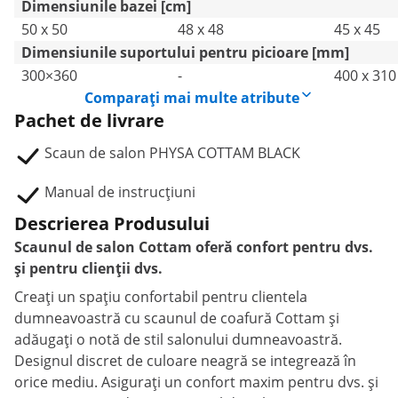
Dimensiunile bazei [cm]
50 x 50
48 x 48
45 x 45
Dimensiunile suportului pentru picioare [mm]
300×360
-
400 x 310
Comparați mai multe atribute
Pachet de livrare
Scaun de salon PHYSA COTTAM BLACK
Manual de instrucțiuni
Descrierea Produsului
Scaunul de salon Cottam oferă confort pentru dvs.
și pentru clienții dvs.
Creați un spațiu confortabil pentru clientela
dumneavoastră cu scaunul de coafură Cottam și
adăugați o notă de stil salonului dumneavoastră.
Designul discret de culoare neagră se integrează în
orice mediu. Asigurați un confort maxim pentru dvs. și