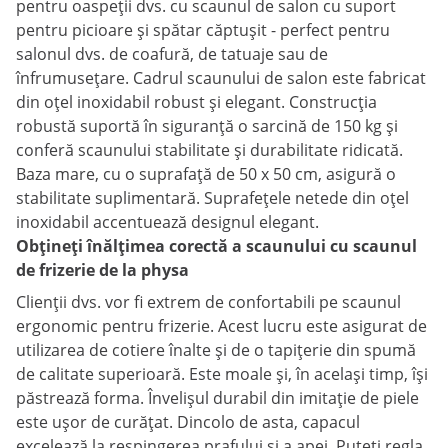
pentru oaspeții dvs. cu scaunul de salon cu suport
pentru picioare și spătar căptușit - perfect pentru
salonul dvs. de coafură, de tatuaje sau de
înfrumusețare. Cadrul scaunului de salon este fabricat
din oțel inoxidabil robust și elegant. Construcția
robustă suportă în siguranță o sarcină de 150 kg și
conferă scaunului stabilitate și durabilitate ridicată.
Baza mare, cu o suprafață de 50 x 50 cm, asigură o
stabilitate suplimentară. Suprafețele netede din oțel
inoxidabil accentuează designul elegant.
Obțineți înălțimea corectă a scaunului cu scaunul
de frizerie de la physa
Clienții dvs. vor fi extrem de confortabili pe scaunul
ergonomic pentru frizerie. Acest lucru este asigurat de
utilizarea de cotiere înalte și de o tapițerie din spumă
de calitate superioară. Este moale și, în același timp, își
păstrează forma. Învelișul durabil din imitație de piele
este ușor de curățat. Dincolo de asta, capacul
excelează la respingerea prafului și a apei. Puteți regla