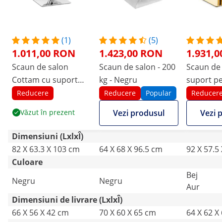
(1)
(5)
1.011,00 RON
1.423,00 RON
1.931,
Scaun de salon
Scaun de salon - 200
Scaun de 
Cottam cu suport
kg - Negru
suport p
pentru picioare -
picioare -
Reducere
Reducere
Popular
Reducer
înălțimea scaunului
mm - 200 
Văzut în prezent
Vezi produsul
Vezi 
49 - 63 cm - 150 kg -
Gri
negru
Dimensiuni (LxlxÎ)
82 X 63.3 X 103 cm
64 X 68 X 96.5 cm
92 X 57.5
Culoare
Bej
Negru
Negru
Aur
Dimensiuni de livrare (LxlxÎ)
66 X 56 X 42 cm
70 X 60 X 65 cm
64 X 62 X