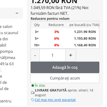
1.270,00 RON
1.049,59 RON fără TVA (21%)
Noi
furnizăm facturi NET.
Reducere pentru volum
Qty
Reducere
pe bucată (cu TVA)
e salon
3+
3%
1.231,90 RON
cu scaunul
5+
6%
1.193,80 RON
a din
abil
10+
8%
1.168,40 RON
Cantitate
ți pompa
-
+
înălțimea
 49 la 63
Adaugă în coș
.
re
Cumpărați acum
il de
În stoc
ul de
LIVRARE GRATUITĂ
aprox. vineri, 14
august
Cel mai mic preț garantat
 pentru