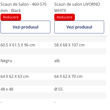
Scaun de Salon - 460-570
Scaun de salon LIVORNO
mm - Black
WHITE
Reducere
Reducere
Vezi produsul
Vezi produsul
60.5 X 61.5 X 96 cm
58 X 68 X 107 cm
Negru
alb
64 X 62 X 63 cm
64 X 62 X 70 cm
48 x 48
Ø 55
-
-