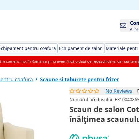
Con
Ai ne
Echipament pentru coafura
Echipament de salon
Materiale pentr
 comenzi noi în România și nu avem încă o dată de redeschidere, dar suntem aic
entru coafura
/
Scaune si taburete pentru frizer
No Reviews
Numărul produsului:
EX1004086
Scaun de salon Cot
înălțimea scaunului