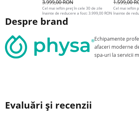
3.999,00 RON
1.599,00 
Cel mai ieftin preț în cele 30 de zile
Cel mai ieftin p
înainte de reducere a fost: 3.999,00 RON
înainte de red
Despre brand
Echipamente profe
afaceri moderne de
spa-uri la servicii 
Evaluări și recenzii