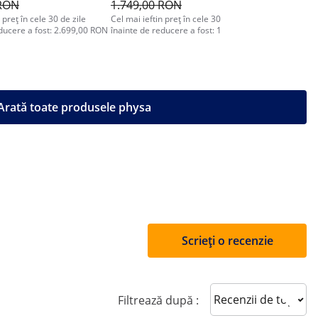
 RON
1.749,00 RON
1.372,0
 preț în cele 30 de zile
Cel mai ieftin preț în cele 30 de zile
Cel mai ieft
educere a fost: 2.699,00 RON
înainte de reducere a fost: 1.749,00 RON
înainte de 
Arată toate produsele physa
Scrieți o recenzie
Sort reviews
Filtrează după :