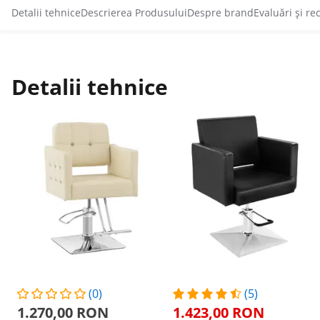
Detalii tehnice
Descrierea Produsului
Despre brand
Evaluări și re
Detalii tehnice
(0)
(5)
1.270,00 RON
1.423,00 RON