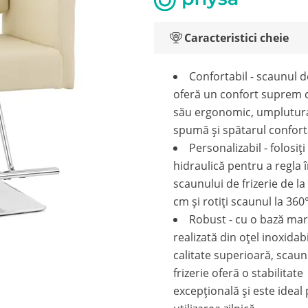
Caracteristici cheie
Confortabil - scaunul d
oferă un confort suprem 
său ergonomic, umplutur
spumă și spătarul confort
Personalizabil - folosi
hidraulică pentru a regla 
scaunului de frizerie de la
cm și rotiți scaunul la 360°
Robust - cu o bază ma
realizată din oțel inoxidab
calitate superioară, scaun
frizerie oferă o stabilitate
excepțională și este ideal