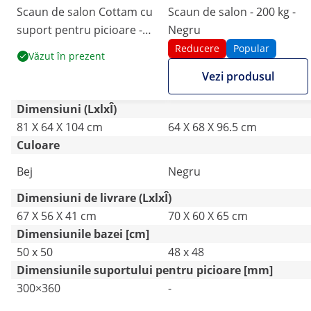
Scaun de salon Cottam cu
Scaun de salon - 200 kg -
suport pentru picioare -
Negru
înălțimea scaunului 49 - 63
Reducere
Popular
Văzut în prezent
cm - 150 kg - bej
Vezi produsul
Dimensiuni (LxlxÎ)
81 X 64 X 104 cm
64 X 68 X 96.5 cm
Culoare
Bej
Negru
Dimensiuni de livrare (LxlxÎ)
67 X 56 X 41 cm
70 X 60 X 65 cm
Dimensiunile bazei [cm]
50 x 50
48 x 48
Dimensiunile suportului pentru picioare [mm]
300×360
-