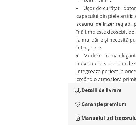
utilizarea zilnică
Ușor de curățat - dator
capacului din piele artifici
scaunul de frizer reglabil 
înălțime este deosebit de 
la murdărie și necesită pu
întreținere
Modern - rama elegantă
inoxidabil a scaunului de 
integrează perfect în orice
creând o atmosferă primi
Detalii de livrare
Garanție premium
Manualul utilizatorul