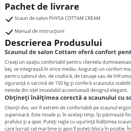
Pachet de livrare
Scaun de salon PHYSA COTTAM CREAM
Manual de instrucțiuni
Descrierea Produsului
Scaunul de salon Cottam oferă confort pentru
Creați un spațiu confortabil pentru clientela dumneavoas
bej, se integrează în orice mediu. Asigurați un confort ma
pentru salonul dvs. de coafură, de tatuaje sau de înfrumus
siguranță o sarcină de 150 kg și conferă scaunului stabilit
netede din oțel inoxidabil accentuează designul elegant.
Obțineți înălțimea corectă a scaunului cu sc
Clienții dvs. vor fi extrem de confortabili pe scaunul ergon
superioară. Este moale și, în același timp, își păstrează f
prafului și a apei. Puteți regla cu ușurință înălțimea scaun
care lucrați cel mai bine și apoi îl puteți bloca în poziție.