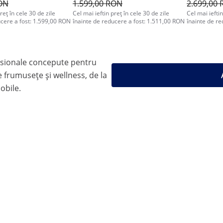
RON
1.599,00 RON
2.699,00
reț în cele 30 de zile
Cel mai ieftin preț în cele 30 de zile
Cel mai ieftin
ucere a fost: 1.599,00 RON
înainte de reducere a fost: 1.511,00 RON
înainte de r
sionale concepute pentru
 frumusețe și wellness, de la
mobile.