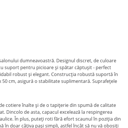
 salonului dumneavoastră. Designul discret, de culoare
u suport pentru picioare și spătar căptușit - perfect
idabil robust și elegant. Construcția robustă suportă în
 x 50 cm, asigură o stabilitate suplimentară. Suprafețele
de cotiere înalte și de o tapițerie din spumă de calitate
ățat. Dincolo de asta, capacul excelează la respingerea
lice. În plus, puteți roti fără efort scaunul în poziția din
mă în doar câțiva pași simpli, astfel încât să nu vă obosiți