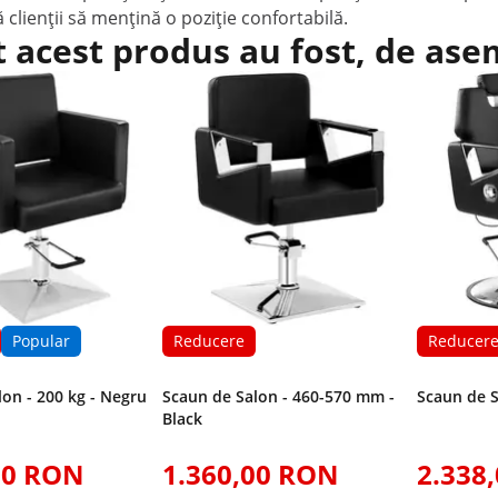
ă clienții să mențină o poziție confortabilă.
t acest produs au fost, de as
Popular
Reducere
Reducer
lon - 200 kg - Negru
Scaun de Salon - 460-570 mm -
Scaun de S
Black
00 RON
1.360,00 RON
2.338