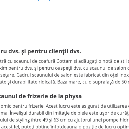
 dvs. și pentru clienții dvs.
tră cu scaunul de coafură Cottam și adăugați o notă de stil
xim pentru dvs. și pentru oaspeții dvs. cu scaunul de salon c
ețare. Cadrul scaunului de salon este fabricat din oțel inox
ate și durabilitate ridicată. Baza mare, cu o suprafață de 50
aunul de frizerie de la physa
omic pentru frizerie. Acest lucru este asigurat de utilizarea 
orma. Învelișul durabil din imitație de piele este ușor de cur
ului de styling între 49 și 63 cm cu ajutorul unei pompe hidrau
 În acest fel, puteți obține întotdeauna o poziție de lucru opti