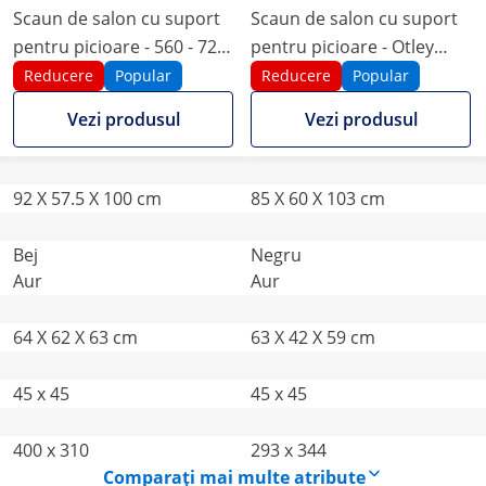
Scaun de salon cu suport
Scaun de salon cu suport
pentru picioare - 560 - 720
pentru picioare - Otley
mm - 200 kg - Auriu / Gri
Black
Reducere
Popular
Reducere
Popular
Vezi produsul
Vezi produsul
92 X 57.5 X 100 cm
85 X 60 X 103 cm
Bej
Negru
Aur
Aur
64 X 62 X 63 cm
63 X 42 X 59 cm
45 x 45
45 x 45
400 x 310
293 x 344
Comparați mai multe atribute