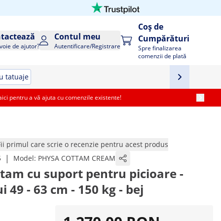
Coș de
tactează
Contul meu
Cumpărături
voie de ajutor?
Autentificare/Registrare
Spre finalizarea
comenzii de plată
u tatuaje
i pentru a vă ajuta cu comenzile existente!
Fii primul care scrie o recenzie pentru acest produs
|
5
Model:
PHYSA COTTAM CREAM
tam cu suport pentru picioare -
 49 - 63 cm - 150 kg - bej