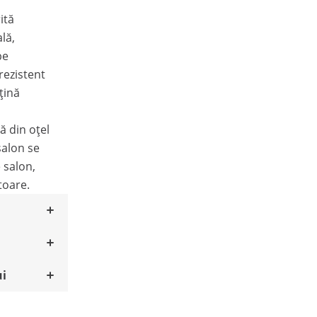
ită
ală,
pe
rezistent
țină
 din oțel
salon se
 salon,
toare.
ui