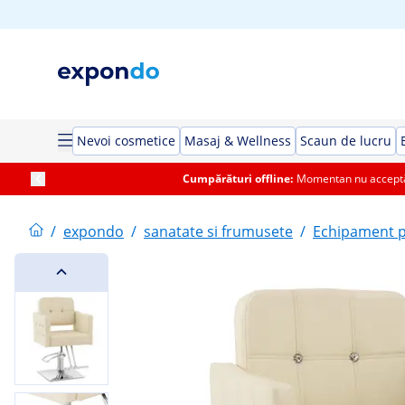
Nevoi cosmetice
Masaj & Wellness
Scaun de lucru
Cumpărături offline:
Momentan nu acceptăm
/
expondo
/
sanatate si frumusete
/
Echipament p