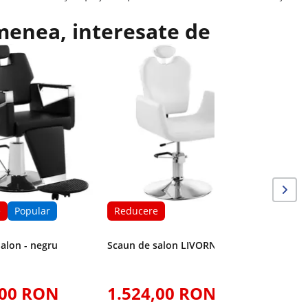
emenea, interesate de
Reduce
Scaun de
picioare 
e
Popular
Reducere
alon - negru
Scaun de salon LIVORNO WHITE
,00 RON
1.524,00 RON
1.28