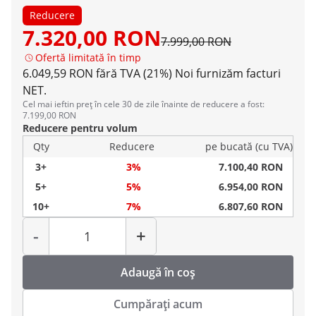
Reducere
7.320,00 RON
7.999,00 RON
Ofertă limitată în timp
6.049,59 RON fără TVA (21%)
Noi furnizăm facturi
NET.
Cel mai ieftin preț în cele 30 de zile înainte de reducere a fost:
7.199,00 RON
Reducere pentru volum
Qty
Reducere
pe bucată (cu TVA)
3+
3%
7.100,40 RON
5+
5%
6.954,00 RON
10+
7%
6.807,60 RON
Cantitate
-
+
Adaugă în coș
Cumpărați acum