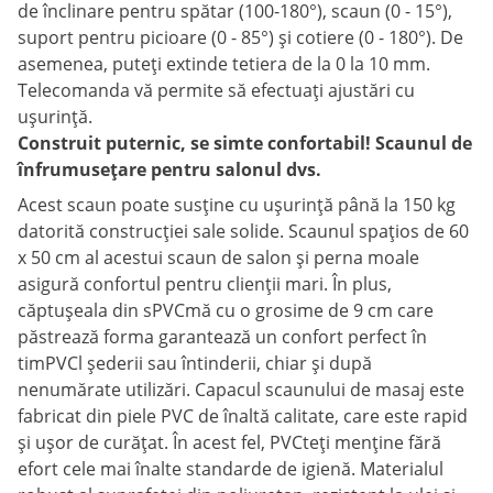
de înclinare pentru spătar (100-180°), scaun (0 - 15°),
suport pentru picioare (0 - 85°) și cotiere (0 - 180°). De
asemenea, puteți extinde tetiera de la 0 la 10 mm.
Telecomanda vă permite să efectuați ajustări cu
ușurință.
Construit puternic, se simte confortabil! Scaunul de
înfrumusețare pentru salonul dvs.
Acest scaun poate susține cu ușurință până la 150 kg
datorită construcției sale solide. Scaunul spațios de 60
x 50 cm al acestui scaun de salon și perna moale
asigură confortul pentru clienții mari. În plus,
căptușeala din sPVCmă cu o grosime de 9 cm care
păstrează forma garantează un confort perfect în
timPVCl șederii sau întinderii, chiar și după
nenumărate utilizări. Capacul scaunului de masaj este
fabricat din piele PVC de înaltă calitate, care este rapid
și ușor de curățat. În acest fel, PVCteți menține fără
efort cele mai înalte standarde de igienă. Materialul