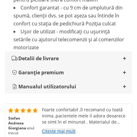
Confort garantat - cu 9 cm de umplutură din
spumă, clienții dvs. se pot așeza sau întinde în
confort cu stația de pedichiură Poziția culcat
Ușor de utilizat - modificați cu ușurință
setările cu ajutorul telecomenzii și al comenzilor
motorizate
Detalii de livrare
Garanție premium
Manualul utilizatorului
Foarte confortabil ,îl recomand cu toată
inima ,pacientele mele il adora deoarece
Stefan
se simt în el minunat . Materialul de
Andreea
înaltă calitate 100%
Giorgiana
anul
Citește mai mult
trecut