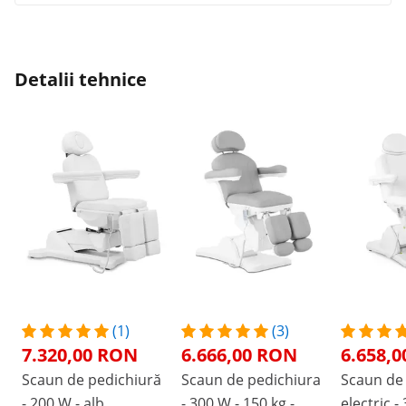
Detalii tehnice
(1)
(3)
7.320,00 RON
6.666,00 RON
6.658,
Scaun de pedichiură
Scaun de pedichiura
Scaun de 
- 200 W - alb
- 300 W - 150 kg -
electric -