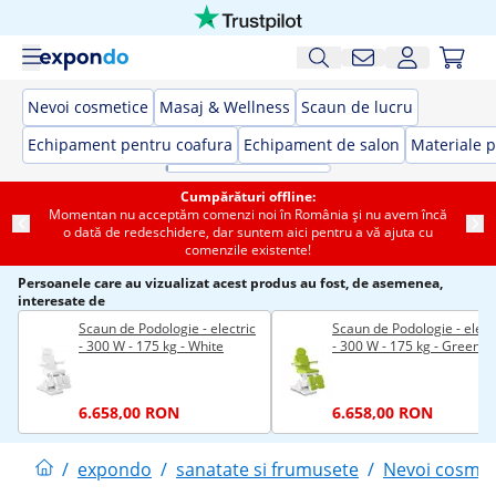
Nevoi cosmetice
Masaj & Wellness
Scaun de lucru
Echipament pentru coafura
Echipament de salon
Materiale p
Cumpărături offline:
Momentan nu acceptăm comenzi noi în România și nu avem încă
o dată de redeschidere, dar suntem aici pentru a vă ajuta cu
comenzile existente!
Persoanele care au vizualizat acest produs au fost, de asemenea,
interesate de
Scaun de Podologie - electric
Scaun de Podologie - elect
- 300 W - 175 kg - White
- 300 W - 175 kg - Green
6.658,00 RON
6.658,00 RON
/
expondo
/
sanatate si frumusete
/
Nevoi cosmet