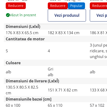
Grey, White
kg - Whit
Reducere
Reducere
Popular
Reducer
Văzut în prezent
Vezi produsul
Vezi 
Dimensiuni (LxlxÎ)
176 X 83 X 65.5 cm
182 X 83 X 134 cm
186 X 81 
Cantitatea de motor
3 (unul p
5
4
ridicare, 
unghiul s
Culoare
Gri
alb
alb
alb
Dimensiuni de livrare (LxlxÎ)
130.5 X 80.5 X 82.5
151 X 71 X 82 cm
133 X 68 
cm
Dimensiunile bazei [cm]
60 x 100
65 x 110
57 x 102