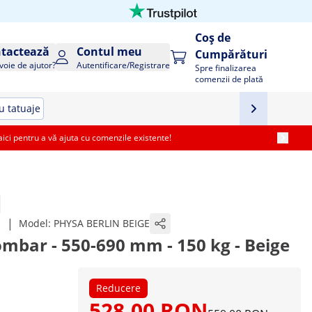
Coș de
tactează
Contul meu
Cumpărături
voie de ajutor?
Autentificare/Registrare
Spre finalizarea
comenzii de plată
u tatuaje
i pentru a vă ajuta cu comenzile existente!
|
1
Model:
PHYSA BERLIN BEIGE
mbar - 550-690 mm - 150 kg - Beige
Reducere
528,00 RON