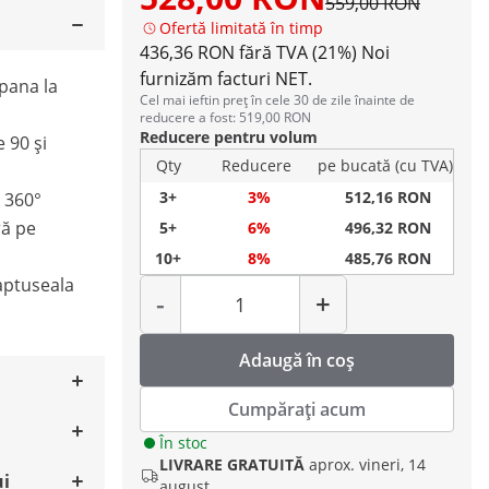
559,00 RON
Ofertă limitată în timp
436,36 RON fără TVA (21%)
Noi
furnizăm facturi NET.
pana la
Cel mai ieftin preț în cele 30 de zile înainte de
reducere a fost: 519,00 RON
Reducere pentru volum
e 90 și
Qty
Reducere
pe bucată (cu TVA)
3+
3%
512,16 RON
a 360°
ră pe
5+
6%
496,32 RON
10+
8%
485,76 RON
Cantitate
aptuseala
-
+
Adaugă în coș
Cumpărați acum
În stoc
LIVRARE GRATUITĂ
aprox. vineri, 14
ui
august