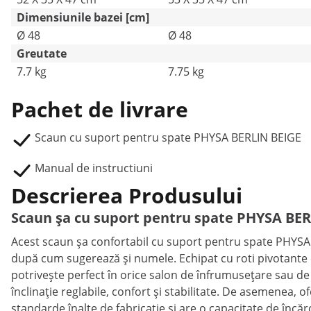
Dimensiunile bazei [cm]
Ø 48
Ø 48
Greutate
7.7 kg
7.75 kg
Pachet de livrare
Scaun cu suport pentru spate PHYSA BERLIN BEIGE
Manual de instructiuni
Descrierea Produsului
Scaun șa cu suport pentru spate PHYSA BE
Acest scaun şa confortabil cu suport pentru spate PHYSA
după cum sugerează şi numele. Echipat cu roti pivotante cu
potrivește perfect în orice salon de înfrumusețare sau de
înclinație reglabile, confort și stabilitate. De asemenea, of
standarde înalte de fabricație și are o capacitate de încă