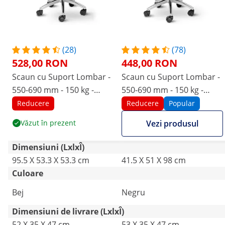
(28)
(78)
528,00 RON
448,00 RON
Scaun cu Suport Lombar -
Scaun cu Suport Lombar -
550-690 mm - 150 kg -
550-690 mm - 150 kg -
Beige
Black
Reducere
Reducere
Popular
Văzut în prezent
Vezi produsul
Dimensiuni (LxlxÎ)
95.5 X 53.3 X 53.3 cm
41.5 X 51 X 98 cm
Culoare
Bej
Negru
Dimensiuni de livrare (LxlxÎ)
52 X 35 X 47 cm
53 X 35 X 47 cm