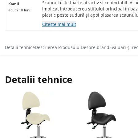
Scaunul este foarte atractiv și confortabil. A
Kamil
implicat introducerea știftului principal în ba
acum 10 luni
plastic peste sudură și apoi plasarea scaunulu
puțin de 5 minute. Îl recomand.
Citește mai mult
Detalii tehnice
Descrierea Produsului
Despre brand
Evaluări și re
Detalii tehnice