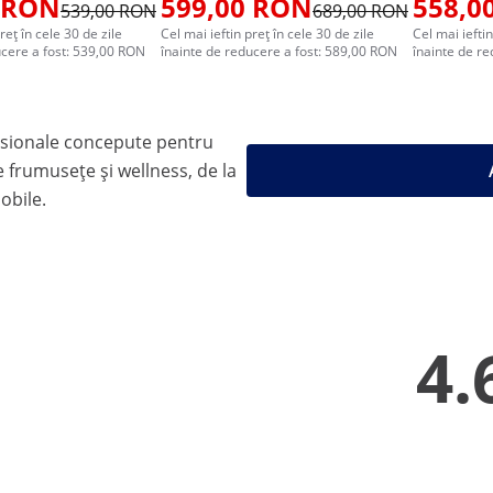
 RON
599,00 RON
558,0
539,00 RON
689,00 RON
reț în cele 30 de zile
Cel mai ieftin preț în cele 30 de zile
Cel mai ieftin
ucere a fost: 539,00 RON
înainte de reducere a fost: 589,00 RON
înainte de r
sionale concepute pentru
 frumusețe și wellness, de la
mobile.
4.