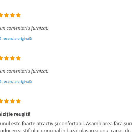
iun comentariu furnizat.
ă recenzia originală
iun comentariu furnizat.
ă recenzia originală
iziție reușită
unul este foarte atractiv și confortabil. Asamblarea fără șu
roducerea știftului principal în bază, plasarea unui capac de