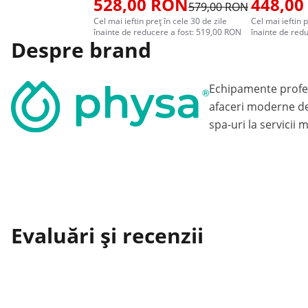
528,00 RON
448,00
579,00 RON
Cel mai ieftin preț în cele 30 de zile
Cel mai ieftin p
înainte de reducere a fost: 519,00 RON
înainte de red
Despre brand
Echipamente profe
afaceri moderne de
spa-uri la servicii 
Evaluări și recenzii