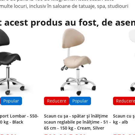
multe locuri, inclusiv în saloane de tatuaje, spa, studiouri
t acest produs au fost, de as
Popular
Reducere
Popular
Reducer
port Lombar - 550-
Scaun cu șa - spătar și înălțime
Scaun cu ș
0 kg - Black
scaun reglabile pe înălțime - 51 -
kg - alb
65 cm - 150 kg - Cream, Silver