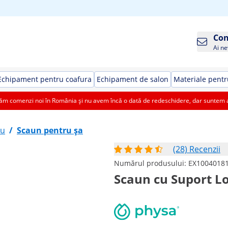
Con
Ai ne
Echipament pentru coafura
Echipament de salon
Materiale pentr
 comenzi noi în România și nu avem încă o dată de redeschidere, dar suntem aic
ru
/
Scaun pentru șa
(28) Recenzii
Numărul produsului:
EX1004018
Scaun cu Suport Lo