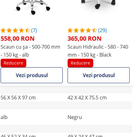
(7)
(29)
558,00 RON
365,00 RON
Scaun cu șa - 500-700 mm
Scaun Hidraulic - 580 - 740
- 150 kg - alb
mm - 150 kg - Black
Reducere
Reducere
Vezi produsul
Vezi produsul
56 X 56 X 97 cm
42 X 42 X 75.5 cm
alb
Negru
46 X 52 X 34 cm
49 X 24 X 47 cm