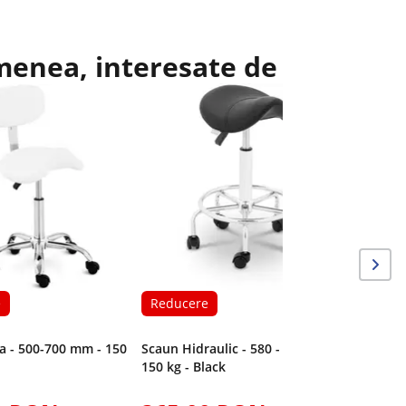
emenea, interesate de
Reduce
Scaun cu 
scaun reg
65 cm - 1
e
Reducere
a - 500-700 mm - 150
Scaun Hidraulic - 580 - 740 mm -
150 kg - Black