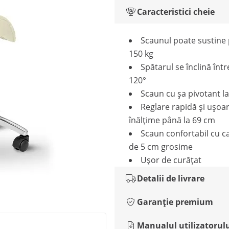
Caracteristici cheie
Scaunul poate sustine 
150 kg
Spătarul se înclină într
120°
Scaun cu șa pivotant l
Reglare rapidă și ușoa
înălțime până la 69 cm
Scaun confortabil cu c
de 5 cm grosime
Ușor de curățat
Detalii de livrare
Garanție premium
Manualul utilizatorul