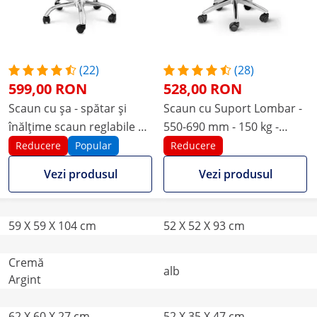
(22)
(28)
599,00 RON
528,00 RON
Scaun cu șa - spătar și
Scaun cu Suport Lombar -
înălțime scaun reglabile pe
550-690 mm - 150 kg -
înălțime - 51 - 65 cm - 150
White
Reducere
Popular
Reducere
kg - Cream, Silver
Vezi produsul
Vezi produsul
59 X 59 X 104 cm
52 X 52 X 93 cm
Cremă
alb
Argint
62 X 60 X 27 cm
52 X 35 X 47 cm