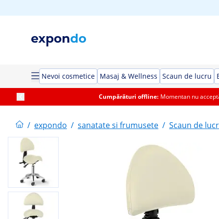
Nevoi cosmetice
Masaj & Wellness
Scaun de lucru
Cumpărături offline:
Momentan nu acceptăm
/
expondo
/
sanatate si frumusete
/
Scaun de luc