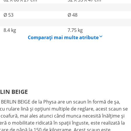
Ø 53
Ø 48
8.4 kg
7.75 kg
Comparați mai multe atribute
RLIN BEIGE
 BERLIN BEIGE de la Physa are un scaun în formă de şa,
 rulare lină și opțiuni multiple de reglare, acest scaun se
 coafură, mai ales atunci când munca necesită înălțime și
eră o mobilitate ridicată în spații înguste, este realizată la
rcare de până la 150 de kilograme. Acest scaun este