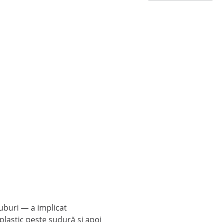
ruburi — a implicat
 plastic peste sudură și apoi