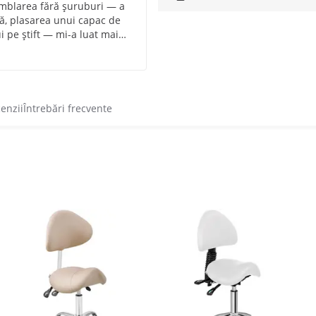
samblarea fără șuruburi — a
ză, plasarea unui capac de
i pe știft — mi-a luat mai
cenzii
Întrebări frecvente