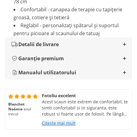
78 cm
Confortabil - canapea de terapie cu tapițerie
groasă, cotiere și tetieră
Reglabil - personalizați spătarul și suportul
pentru picioare al scaunului de tatuaj
Detalii de livrare
Garanție premium
Manualul utilizatorului
Fotoliu excelent
Acest scaun este extrem de confortabil, te
Blanchet
simti confortabil si in siguranta, este
Noémie
anul
robust si foarte usor de folosit. Pe lângă
trecut
toate aspectele sale practice, este ultra
Citește mai mult
classy, bifează toate căsuțele dorite
pentru mine.