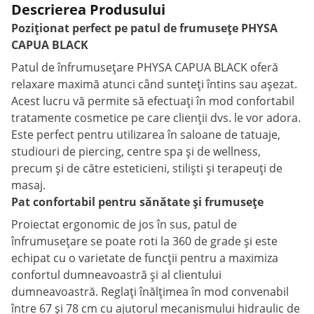
Descrierea Produsului
Poziționat perfect pe patul de frumusețe PHYSA
CAPUA BLACK
Patul de înfrumusețare PHYSA CAPUA BLACK oferă
relaxare maximă atunci când sunteți întins sau așezat.
Acest lucru vă permite să efectuați în mod confortabil
tratamente cosmetice pe care clienții dvs. le vor adora.
Este perfect pentru utilizarea în saloane de tatuaje,
studiouri de piercing, centre spa și de wellness,
precum și de către esteticieni, stiliști și terapeuți de
masaj.
Pat confortabil pentru sănătate și frumusețe
Proiectat ergonomic de jos în sus, patul de
înfrumusețare se poate roti la 360 de grade și este
echipat cu o varietate de funcții pentru a maximiza
confortul dumneavoastră și al clientului
dumneavoastră. Reglați înălțimea în mod convenabil
între 67 și 78 cm cu ajutorul mecanismului hidraulic de