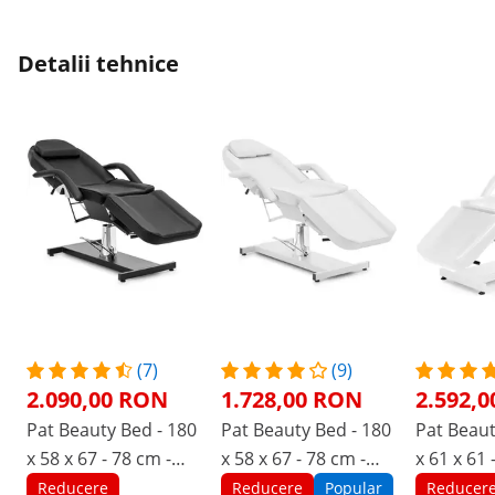
Detalii tehnice
(7)
(9)
2.090,00 RON
1.728,00 RON
2.592,
Pat Beauty Bed - 180
Pat Beauty Bed - 180
Pat Beaut
x 58 x 67 - 78 cm -
x 58 x 67 - 78 cm -
x 61 x 61 
200 kg - negru
200 kg - alb
200 kg - a
Reducere
Reducere
Popular
Reducer