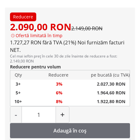
Reducere
2.090,00 RON
2.149,00 RON
Ofertă limitată în timp
1.727,27 RON fără TVA (21%)
Noi furnizăm facturi
NET.
Cel mai ieftin preț în cele 30 de zile înainte de reducere a fost:
2.149,00 RON
Reducere pentru volum
Qty
Reducere
pe bucată (cu TVA)
3+
3%
2.027,30 RON
5+
6%
1.964,60 RON
10+
8%
1.922,80 RON
Cantitate
-
+
Adaugă în coș