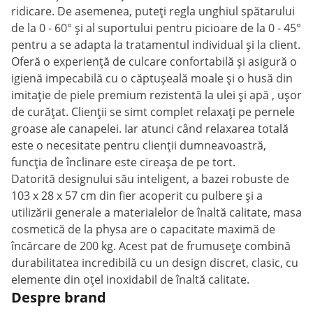
ridicare. De asemenea, puteți regla unghiul spătarului
de la 0 - 60° și al suportului pentru picioare de la 0 - 45°
pentru a se adapta la tratamentul individual și la client.
Oferă o experiență de culcare confortabilă și asigură o
igienă impecabilă cu o căptușeală moale și o husă din
imitație de piele premium rezistentă la ulei și apă , ușor
de curățat. Clienții se simt complet relaxați pe pernele
groase ale canapelei. Iar atunci când relaxarea totală
este o necesitate pentru clienții dumneavoastră,
funcția de înclinare este cireașa de pe tort.
Datorită designului său inteligent, a bazei robuste de
103 x 28 x 57 cm din fier acoperit cu pulbere și a
utilizării generale a materialelor de înaltă calitate, masa
cosmetică de la physa are o capacitate maximă de
încărcare de 200 kg. Acest pat de frumusețe combină
durabilitatea incredibilă cu un design discret, clasic, cu
elemente din oțel inoxidabil de înaltă calitate.
Despre brand