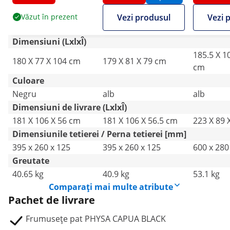
Văzut în prezent
Vezi produsul
Vezi 
Dimensiuni (LxlxÎ)
185.5 X 1
180 X 77 X 104 cm
179 X 81 X 79 cm
cm
Culoare
Negru
alb
alb
Dimensiuni de livrare (LxlxÎ)
181 X 106 X 56 cm
181 X 106 X 56.5 cm
223 X 89 
Dimensiunile tetierei / Perna tetierei [mm]
395 x 260 x 125
395 x 260 x 125
600 x 280
Greutate
40.65 kg
40.9 kg
53.1 kg
Comparați mai multe atribute
Pachet de livrare
Frumusețe pat PHYSA CAPUA BLACK