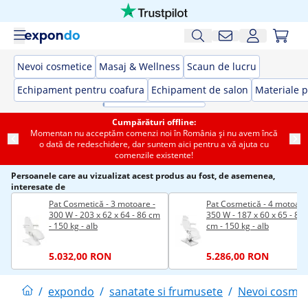
Nevoi cosmetice
Masaj & Wellness
Scaun de lucru
Echipament pentru coafura
Echipament de salon
Materiale p
Cumpărături offline:
Momentan nu acceptăm comenzi noi în România și nu avem încă
o dată de redeschidere, dar suntem aici pentru a vă ajuta cu
comenzile existente!
Persoanele care au vizualizat acest produs au fost, de asemenea,
interesate de
Pat Cosmetică - 3 motoare -
Pat Cosmetică - 4 motoare
300 W - 203 x 62 x 64 - 86 cm
350 W - 187 x 60 x 65 - 87,
- 150 kg - alb
cm - 150 kg - alb
5.032,00 RON
5.286,00 RON
/
expondo
/
sanatate si frumusete
/
Nevoi cosmet