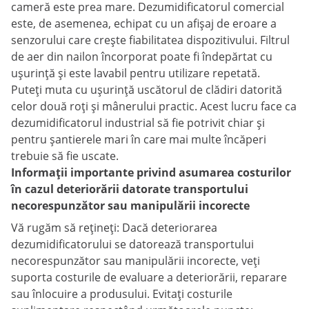
cameră este prea mare. Dezumidificatorul comercial
este, de asemenea, echipat cu un afișaj de eroare a
senzorului care crește fiabilitatea dispozitivului. Filtrul
de aer din nailon încorporat poate fi îndepărtat cu
ușurință și este lavabil pentru utilizare repetată.
Puteți muta cu ușurință uscătorul de clădiri datorită
celor două roți și mânerului practic. Acest lucru face ca
dezumidificatorul industrial să fie potrivit chiar și
pentru șantierele mari în care mai multe încăperi
trebuie să fie uscate.
Informații importante privind asumarea costurilor
în cazul deteriorării datorate transportului
necorespunzător sau manipulării incorecte
Vă rugăm să rețineți: Dacă deteriorarea
dezumidificatorului se datorează transportului
necorespunzător sau manipulării incorecte, veți
suporta costurile de evaluare a deteriorării, reparare
sau înlocuire a produsului. Evitați costurile