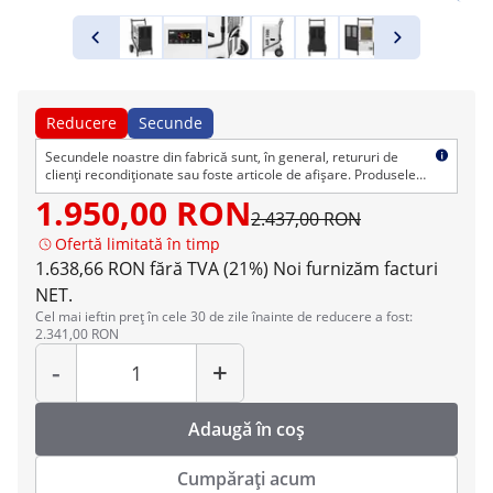
Reducere
Secunde
Secundele noastre din fabrică sunt, în general, retururi de
clienți recondiționate sau foste articole de afișare. Produsele
pot avea defecte cosmetice, dar sunt impecabile din punct de
1.950,00 RON
vedere tehnic. Ca de obicei, oferim dreptul normal de retur și
2.437,00 RON
garanție.
Ofertă limitată în timp
1.638,66 RON fără TVA (21%)
Noi furnizăm facturi
NET.
Cel mai ieftin preț în cele 30 de zile înainte de reducere a fost:
2.341,00 RON
Cantitate
-
+
Adaugă în coș
Cumpărați acum