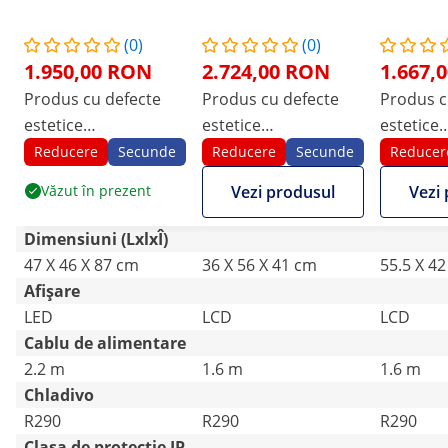
(0)
(0)
1.950,00 RON
2.724,00 RON
1.667,
Produs cu defecte
Produs cu defecte
Produs c
estetice
estetice
estetice
Dezumidificator
Dezumidificator - 72 l
Dezumidif
Reducere
Secunde
Reducere
Secunde
Reducer
Profesional - 50 L/24
/ 24 h - 90 m² - 400
/ 24 h - 
Văzut în prezent
Vezi produsul
Vezi
h - 90 m² - 5.69 L
m³/h - ideal pentru
m³/h - cu
spații înguste
roți
Dimensiuni (LxlxÎ)
47 X 46 X 87 cm
36 X 56 X 41 cm
55.5 X 42
Afișare
LED
LCD
LCD
Cablu de alimentare
2.2 m
1.6 m
1.6 m
Chladivo
R290
R290
R290
Clasa de protecție IP