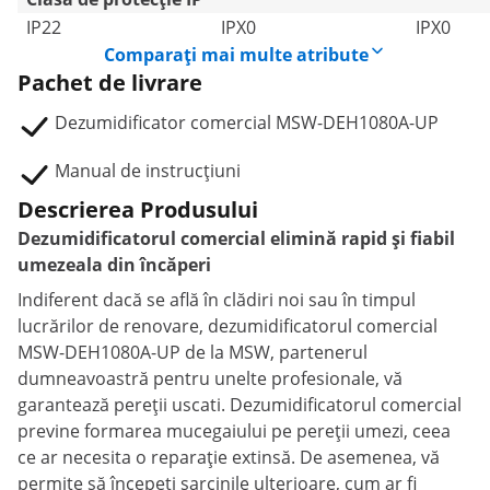
IP22
IPX0
IPX0
Comparați mai multe atribute
Pachet de livrare
Dezumidificator comercial MSW-DEH1080A-UP
Manual de instrucțiuni
Descrierea Produsului
Dezumidificatorul comercial elimină rapid și fiabil
umezeala din încăperi
Indiferent dacă se află în clădiri noi sau în timpul
lucrărilor de renovare, dezumidificatorul comercial
MSW-DEH1080A-UP de la MSW, partenerul
dumneavoastră pentru unelte profesionale, vă
garantează pereții uscati. Dezumidificatorul comercial
previne formarea mucegaiului pe pereții umezi, ceea
ce ar necesita o reparație extinsă. De asemenea, vă
permite să începeți sarcinile ulterioare, cum ar fi