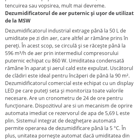
tencuirea sau vopsirea, mult mai devreme.
Dezumidificatorul de aer puternic și ușor de utilizat
de la MSW
Dezumidificatorul industrial extrage până la 50 L de
umiditate pe zi din aer, care altfel ar rămâne prins în
pereți. În acest scop, se circulă și se răcește până la
596 m³/h de aer prin intermediul compresorului
puternic echipat cu 860 W. Umiditatea condensată
rămâne în aparat și aerul cald este expulzat. Uscătorul
de clădiri este ideal pentru încăperi de până la 90 m².
Dezumidificatorul comercial este echipat cu un display
LED pe care puteți seta și monitoriza toate valorile
necesare. Are un cronometru de 24 de ore pentru
funcționare. Dispozitivul are si un mecanism de oprire
automata imediat ce rezervorul de apa de 5,69 L este
plin. Sistemul integrat de dezghețare automată
permite operarea de dezumidificare până la 5 °C. În
plus, unitatea pornește automat dacă umiditatea din