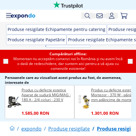
Produse resigilate Echipamente pentru catering
Produse resig
Produse resigilate Papetărie
Produse resigilate Echipamente s
Cumpărături offline:
Momentan nu acceptăm comenzi noi în România și nu avem încă
o dată de redeschidere, dar suntem aici pentru a vă ajuta cu
comenzile existente!
Persoanele care au vizualizat acest produs au fost, de asemenea,
interesate de
Produs cu defecte estetice
Produs cu defecte estetice
Aparat de sudură MIG/MAG -
Mortezor - 370 W - până la
180 A - 2/4 cicluri - 230 V
mm adâncime de morteza
1.585,00 RON
1.301,00 RON
/
expondo
/
Produse resigilate
/
Produse resigila