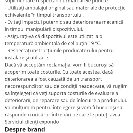
suplimentare respectând următoarele puncte:
- Utilizați ambalajul original sau materiale de protecție
echivalente în timpul transportului.
- Evitați impactul puternic sau deteriorarea mecanică
în timpul manipulării dispozitivului.
- Asigurați-vă că dispozitivul este utilizat la o
temperatură ambientală de cel puțin 19 °C.
- Respectați instrucțiunile producătorului pentru
instalare și utilizare.
Dacă vă acceptăm reclamația, vom fi bucuroși să
acoperim toate costurile. Cu toate acestea, dacă
deteriorarea a fost cauzată de un transport
necorespunzător sau de condiții neadecvate, vă rugăm
să înțelegeți că veți suporta costurile de evaluare a
deteriorării, de reparare sau de înlocuire a produsului.
Vă mulțumim pentru înțelegere și vom fi bucuroși să
răspundem oricăror întrebări pe care le puteți avea.
Serviciul clienți expondo
Despre brand