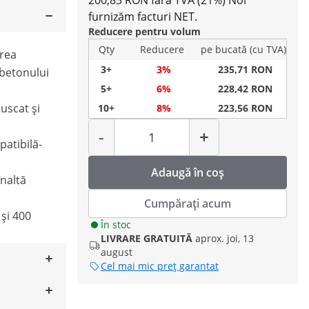
200,83 RON fără TVA (21%)
Noi
furnizăm facturi NET.
Reducere pentru volum
Qty
Reducere
pe bucată (cu TVA)
irea
3+
3%
235,71 RON
, betonului
5+
6%
228,42 RON
 uscat și
10+
8%
223,56 RON
Cantitate
-
+
patibilă-
Adaugă în coș
naltă
Cumpărați acum
și 400
În stoc
LIVRARE GRATUITĂ
aprox. joi, 13
august
Cel mai mic preț garantat