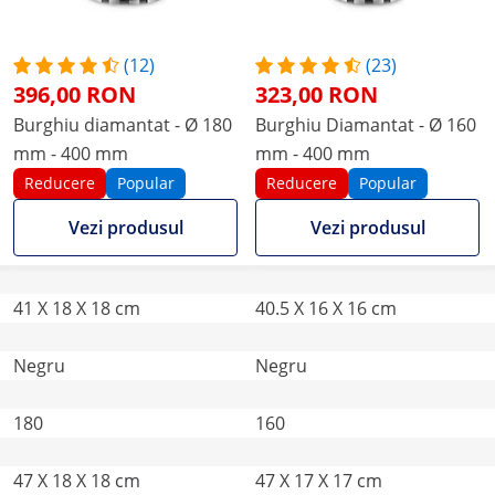
(12)
(23)
396,00 RON
323,00 RON
Burghiu diamantat - Ø 180
Burghiu Diamantat - Ø 160
mm - 400 mm
mm - 400 mm
Reducere
Popular
Reducere
Popular
Vezi produsul
Vezi produsul
41 X 18 X 18 cm
40.5 X 16 X 16 cm
Negru
Negru
180
160
47 X 18 X 18 cm
47 X 17 X 17 cm