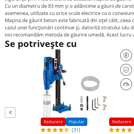
Cu un diametru de 83 mm și o adâncime a găurii de carota
asemenea, utilizate cu orice scule electrice cu o conexiune
Mașina de găurit beton este fabricată din oțel călit, ceea 
cazul unei funcționări continue și, datorită stratului său d
noi recomandăm metoda de găurire umedă. Acest lucru asig
Se potrivește cu
Reducere
Popular
Reducere
(31)