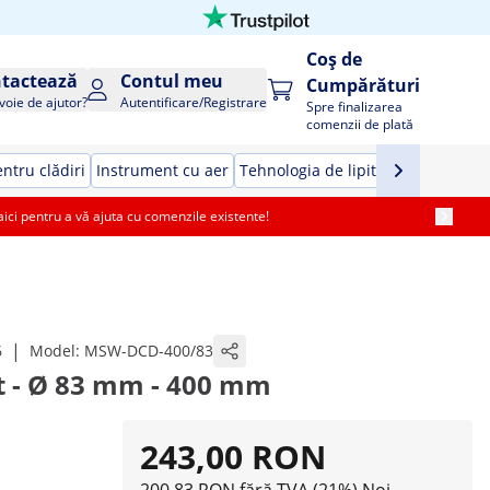
Coș de
tactează
Contul meu
Cumpărături
voie de ajutor?
Autentificare/Registrare
Spre finalizarea
comenzii de plată
ntru clădiri
Instrument cu aer
Tehnologia de lipit
Unelte de ma
i pentru a vă ajuta cu comenzile existente!
|
6
Model:
MSW-DCD-400/83
 - Ø 83 mm - 400 mm
243,00 RON