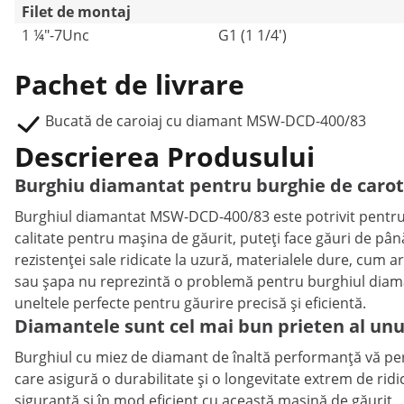
Filet de montaj
1 ¼"-7Unc
G1 (1 1/4')
Pachet de livrare
Bucată de caroiaj cu diamant MSW-DCD-400/83
Descrierea Produsului
Burghiu diamantat pentru burghie de caro
Burghiul diamantat MSW-DCD-400/83 este potrivit pentru 
calitate pentru mașina de găurit, puteți face găuri de p
rezistenței sale ridicate la uzură, materialele dure, cum ar
sau șapa nu reprezintă o problemă pentru burghiul diaman
uneltele perfecte pentru găurire precisă și eficientă.
Diamantele sunt cel mai bun prieten al un
Burghiul cu miez de diamant de înaltă performanță vă permi
care asigură o durabilitate și o longevitate extrem de ridic
siguranță și în mod eficient cu această mașină de găurit.