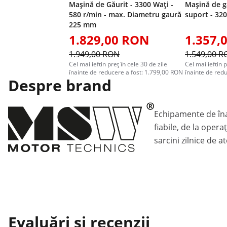
Mașină de Găurit - 3300 Wați -
Mașină de g
580 r/min - max. Diametru gaură
suport - 32
225 mm
1.829,00 RON
1.357,
1.949,00 RON
1.549,00 
Cel mai ieftin preț în cele 30 de zile
Cel mai ieftin p
înainte de reducere a fost: 1.799,00 RON
înainte de red
Despre brand
Echipamente de înal
fiabile, de la opera
sarcini zilnice de at
Evaluări și recenzii