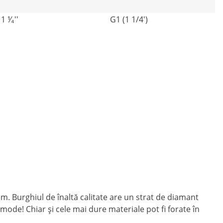
1 ⅟₄''
G1 (1 1/4')
m. Burghiul de înaltă calitate are un strat de diamant
comode! Chiar și cele mai dure materiale pot fi forate în