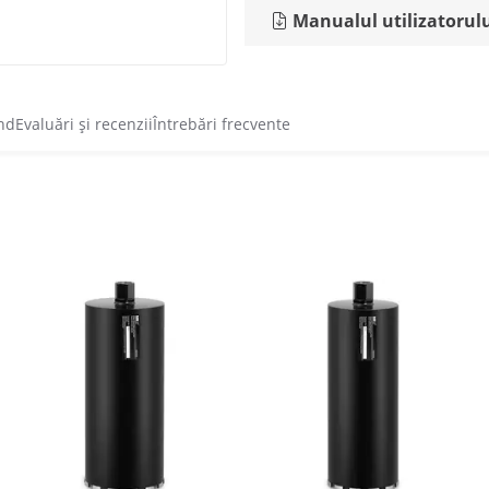
Manualul utilizatorul
nd
Evaluări și recenzii
Întrebări frecvente