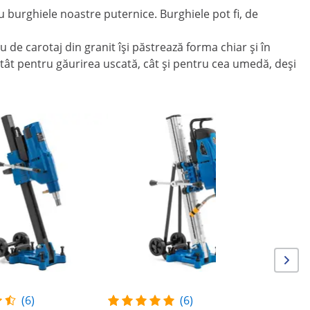
burghiele noastre puternice. Burghiele pot fi, de
u de carotaj din granit își păstrează forma chiar și în
a atât pentru găurirea uscată, cât și pentru cea umedă, deși
Reduce
Aparat de
suport - 
rpm
(6)
(6)