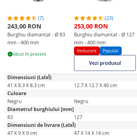
(7)
(23)
243,00 RON
253,00 RON
Burghiu diamantat - Ø 83
Burghiu diamantat - Ø 127
mm - 400 mm
mm - 400 mm
Reducere
Popular
Văzut în prezent
Vezi produsul
Dimensiuni (LxlxÎ)
41 X 8.3 X 8.3 cm
12.7 X 12.7 X 40 cm
Culoare
Negru
Negru
Diametrul burghiului [mm]
83
127
Dimensiuni de livrare (LxlxÎ)
47 X 9 X 9 cm
47 X 14 X 14 cm