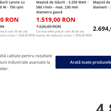
ăurit carote cu
Mașină de Găurit - 3.250 Watt -
Mașină de 
00 W - 750 rpm
580 r/min - max. 230 mm
diamant - 
diametru gaură
00 RON
1.519,00 RON
RON
1.626,00 RON
2.694
reț în cele 30 de zile
Cel mai ieftin preț în cele 30 de zile
ucere a fost: 1.428,00 RON
înainte de reducere a fost: 1.599,00 RON
tă calitate pentru rezultate
țiuni industriale avansate la
Arată toate produse
elier.
4.