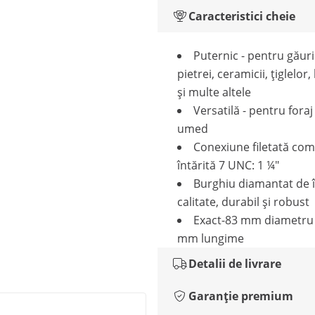
Caracteristici cheie
Puternic - pentru găur
pietrei, ceramicii, țiglelor
și multe altele
Versatilă - pentru foraj
umed
Conexiune filetată com
întărită 7 UNC: 1 ¼"
Burghiu diamantat de î
calitate, durabil și robust
Exact-83 mm diametru 
mm lungime
Detalii de livrare
Garanție premium