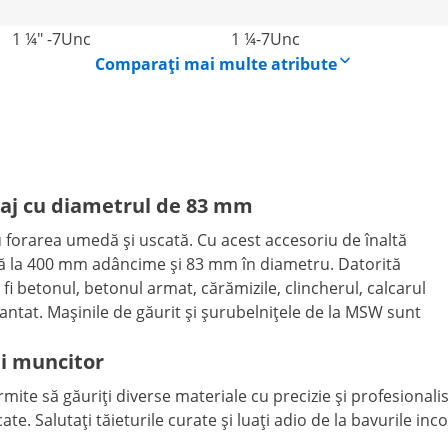
1 ¼" -7Unc
1 ¼-7Unc
Comparați mai multe atribute
taj cu diametrul de 83 mm
forarea umedă și uscată. Cu acest accesoriu de înaltă
ână la 400 mm adâncime și 83 mm în diametru. Datorită
 fi betonul, betonul armat, cărămizile, clincherul, calcarul
tat. Mașinile de găurit și șurubelnițele de la MSW sunt
ui muncitor
te să găuriți diverse materiale cu precizie și profesionalis
ate. Salutați tăieturile curate și luați adio de la bavurile in