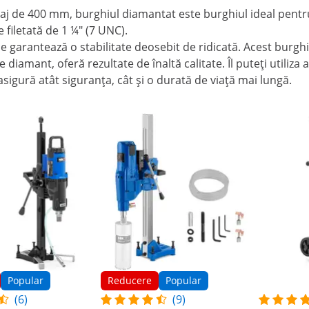
j de 400 mm, burghiul diamantat este burghiul ideal pentru 
 filetată de 1 ¼" (7 UNC).
ce garantează o stabilitate deosebit de ridicată. Acest burghi
e diamant, oferă rezultate de înaltă calitate. Îl puteți utiliz
ură atât siguranța, cât și o durată de viață mai lungă.
Popular
Reducere
Popular
(6)
(9)