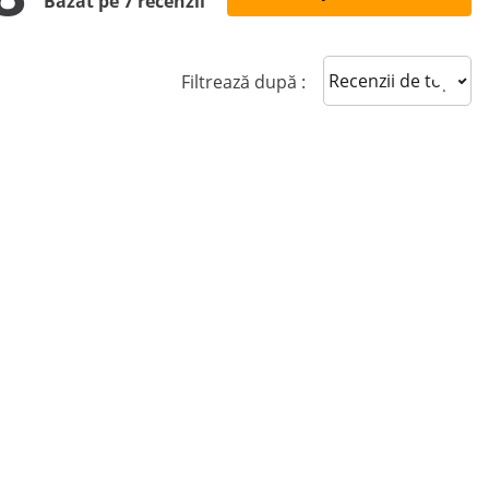
Bazat pe 7 recenzii
Sort reviews
Filtrează după :