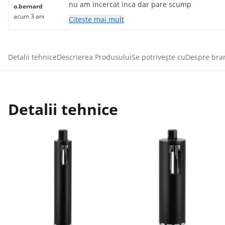
nu am incercat inca dar pare scump
o.bernard
acum 3 ani
Citește mai mult
Detalii tehnice
Descrierea Produsului
Se potrivește cu
Despre bra
Detalii tehnice