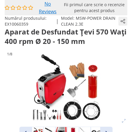
No
Fii primul care scrie o recenzie
pentru acest produs
Reviews
Numărul produsului:
Model:
MSW-POWER DRAIN
|
EX10060359
CLEAN 2.3E
Aparat de Desfundat Țevi 570 Wați
400 rpm Ø 20 - 150 mm
1/8