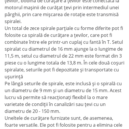
țevilor, bobina de curățare a țevilor este conectată la
motorul mașinii de curățat țevi prin intermediul unei
pârghii, prin care mișcarea de rotație este transmisă
spiralei.
Un total de zece spirale parțiale cu forme diferite pot fi
folosite ca spirală de curățare a țevilor, care pot fi
combinate între ele printr-un cuplaj cu fantă în T. Setul
spiralat cu diametrul de 16 mm ajunge la o lungime de
11,5 m, setul cu diametrul de 22 mm este format din 3
piese cu o lungime totala de 13,8 m. În cele două coșuri
spiralate, seturile pot fi depozitate și transportate cu
ușurință
Pe lângă seturile de spirale, este inclusă și o spirală cu
un diametru de 9 mm și un diametru de 15 mm. Acest
lucru vă permite să reacționați flexibil la o mare
varietate de condiții în canalizări sau țevi cu un
diametru de 20 - 150 mm.
Uneltele de curățare furnizate sunt, de asemenea,
foarte versatile. Ele pot fi folosite pentru a elimina cele