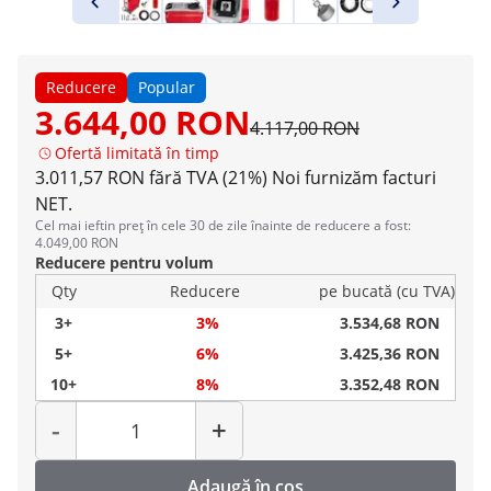
Reducere
Popular
3.644,00 RON
4.117,00 RON
Ofertă limitată în timp
3.011,57 RON fără TVA (21%)
Noi furnizăm facturi
NET.
Cel mai ieftin preț în cele 30 de zile înainte de reducere a fost:
4.049,00 RON
Reducere pentru volum
Qty
Reducere
pe bucată (cu TVA)
3+
3%
3.534,68 RON
5+
6%
3.425,36 RON
10+
8%
3.352,48 RON
Cantitate
-
+
Adaugă în coș