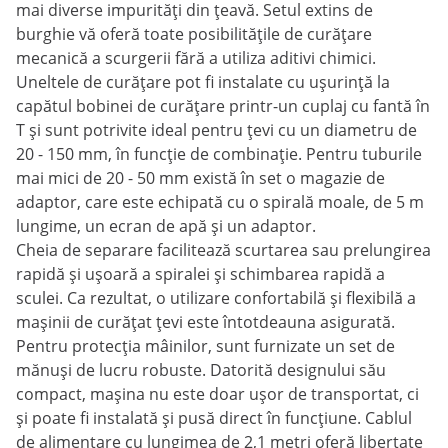
mai diverse impurități din țeavă. Setul extins de
burghie vă oferă toate posibilitățile de curățare
mecanică a scurgerii fără a utiliza aditivi chimici.
Uneltele de curățare pot fi instalate cu ușurință la
capătul bobinei de curățare printr-un cuplaj cu fantă în
T și sunt potrivite ideal pentru țevi cu un diametru de
20 - 150 mm, în funcție de combinație. Pentru tuburile
mai mici de 20 - 50 mm există în set o magazie de
adaptor, care este echipată cu o spirală moale, de 5 m
lungime, un ecran de apă și un adaptor.
Cheia de separare facilitează scurtarea sau prelungirea
rapidă și ușoară a spiralei și schimbarea rapidă a
sculei. Ca rezultat, o utilizare confortabilă și flexibilă a
mașinii de curățat țevi este întotdeauna asigurată.
Pentru protecția mâinilor, sunt furnizate un set de
mănuși de lucru robuste. Datorită designului său
compact, mașina nu este doar ușor de transportat, ci
și poate fi instalată și pusă direct în funcțiune. Cablul
de alimentare cu lungimea de 2,1 metri oferă libertate