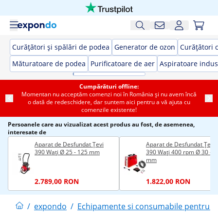
Curățători și spălări de podea
Generator de ozon
Curățători 
Măturatoare de podea
Purificatoare de aer
Aspiratoare indus
Cumpărături offline:
Momentan nu acceptăm comenzi noi în România și nu avem încă
o dată de redeschidere, dar suntem aici pentru a vă ajuta cu
comenzile existente!
Persoanele care au vizualizat acest produs au fost, de asemenea,
interesate de
Aparat de Desfundat Țevi
Aparat de Desfundat Țevi
390 Wați Ø 25 - 125 mm
390 Wați 400 rpm Ø 30 - 1
mm
2.789,00 RON
1.822,00 RON
/
expondo
/
Echipamente si consumabile pentru cu