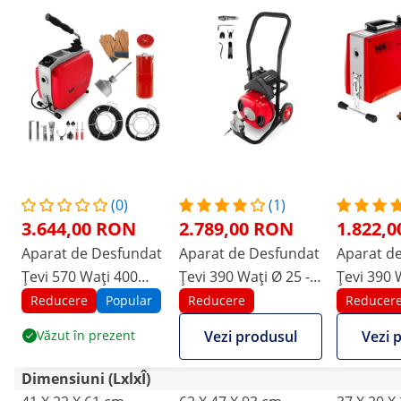
(0)
(1)
3.644,00 RON
2.789,00 RON
1.822,
Aparat de Desfundat
Aparat de Desfundat
Aparat d
Țevi 570 Wați 400
Țevi 390 Wați Ø 25 -
Țevi 390 
rpm Ø 20 - 150 mm
125 mm
rpm Ø 30
Reducere
Popular
Reducere
Reducer
Văzut în prezent
Vezi produsul
Vezi 
Dimensiuni (LxlxÎ)