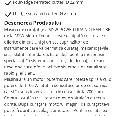
Four-edge serrated cutter, Ø 22 mm
U-edge serrated cutter, Ø 22 mm
Descrierea Produsului
Mașina de curățat țevi MSW-POWER DRAIN CLEAN 2.3E
de la MSW Motor Technics este echipată cu spirale de
diferite dimensiuni și un set cuprinzător de
instrumente care vă permit să curățați mecanic țevile
și să slăbiți înfundarea. Este ideal pentru meseriașii
specializați în sisteme sanitare și de drenaj, care au
nevoie să curețe/deblocheze sistemele de canalizare
rapid și eficient.
Mașina are un motor puternic care rotește spirala cu o
putere de 1100 W, atât în sensul acelor de ceasornic,
cât și în sens invers acelor de ceasornic la 700 rpm.
Comutatorul în trei trepte rotește spirala în direcția
dorită. După curățare, motorul mașinii de curățat țevi
poate fi oprit cu același comutator. Pentru curățarea