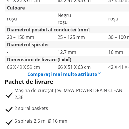
41 X 22 X 61 cm
62 X 47 X 93 cm
37 X 20 X
Culoare
Negru
roșu
roșu
roșu
Diametrul posibil al conductei [mm]
20 – 150 mm
25 – 125 mm
30 – 100
Diametrul spiralei
-
12.7 mm
16 mm
Dimensiuni de livrare (LxlxÎ)
66 X 49 X 59 cm
66 X 51 X 63 cm
42 X 41 X
Comparați mai multe atribute
Pachet de livrare
Mașină de curățat țevi MSW-POWER DRAIN CLEAN
2.3E
2 spiral baskets
6 spirals 2.5 m, Ø 16 mm