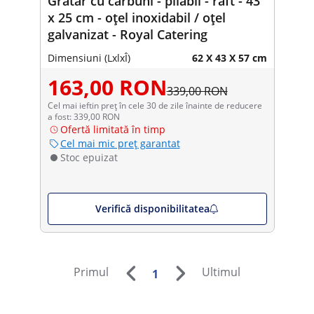
Grătar cu cărbuni - pliabil - raft - 43
x 25 cm - oțel inoxidabil / oțel
galvanizat - Royal Catering
Dimensiuni (LxlxÎ)
62 X 43 X 57 cm
163,00 RON
339,00 RON
Cel mai ieftin preț în cele 30 de zile înainte de reducere
a fost: 339,00 RON
Ofertă limitată în timp
Cel mai mic preț garantat
Stoc epuizat
Verifică disponibilitatea
Primul
Ultimul
1