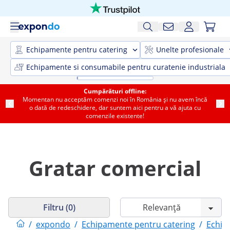
Echipamente pentru catering
Unelte profesionale
Echipamente si consumabile pentru curatenie industriala
Cumpărături offline:
Momentan nu acceptăm comenzi noi în România și nu avem încă
o dată de redeschidere, dar suntem aici pentru a vă ajuta cu
comenzile existente!
Gratar comercial
Filtru (0)
/
expondo
/
Echipamente pentru catering
/
Echip