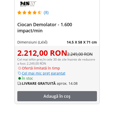
(8)
Ciocan Demolator - 1.600
impact/min
Dimensiuni (LxlxÎ)
14.5 X 58 X 71 cm
2.212,00 RON
2.249,00 RON
Cel mai ieftin preț în cele 30 de zile înainte de reducere
a fost: 2.249,00 RON
Ofertă limitată în timp
Cel mai mic preț garantat
În stoc
LIVRARE GRATUITĂ
aprox. 14.08
Adaugă în coș