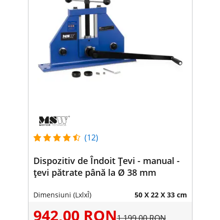
(12)
Dispozitiv de Îndoit Țevi - manual -
țevi pătrate până la Ø 38 mm
Dimensiuni (LxlxÎ)
50 X 22 X 33 cm
942,00 RON
1.199,00 RON