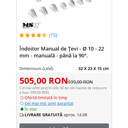
(15)
Îndoitor Manual de Țevi - Ø 10 - 22
mm - manuală - până la 90°.
Dimensiuni (LxlxÎ)
32 X 23 X 15 cm
505,00 RON
599,00 RON
Cel mai ieftin preț în cele 30 de zile înainte de reducere
a fost: 599,00 RON
Ofertă limitată în timp
Cel mai mic preț garantat
În stoc
LIVRARE GRATUITĂ
aprox. 14.08