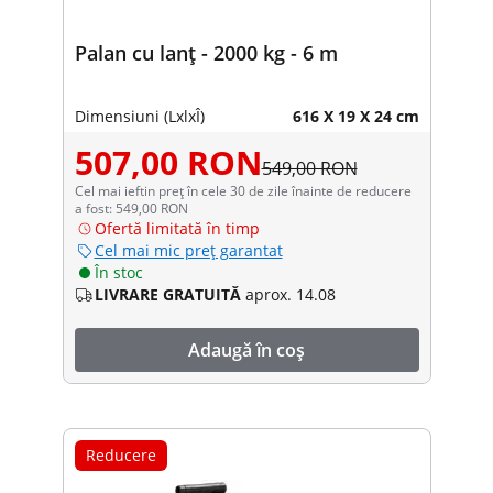
Palan cu lanț - 2000 kg - 6 m
Dimensiuni (LxlxÎ)
616 X 19 X 24 cm
507,00 RON
549,00 RON
Cel mai ieftin preț în cele 30 de zile înainte de reducere
a fost: 549,00 RON
Ofertă limitată în timp
Cel mai mic preț garantat
În stoc
LIVRARE GRATUITĂ
aprox. 14.08
Adaugă în coș
Reducere