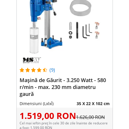
(9)
Mașină de Găurit - 3.250 Watt - 580
r/min - max. 230 mm diametru
gaură
Dimensiuni (LxlxÎ)
35 X 22 X 102 cm
1.519,00 RON
1.626,00 RON
Cel mai ieftin preț în cele 30 de zile înainte de reducere
a fost: 1.599,00 RON