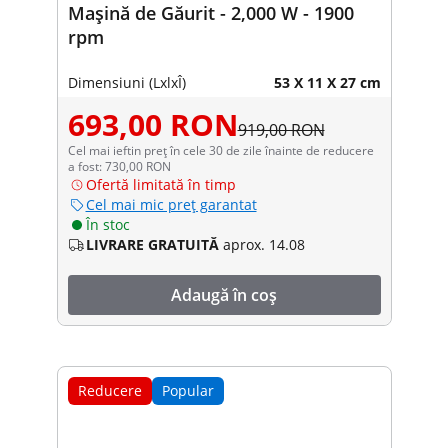
Mașină de Găurit - 2,000 W - 1900
rpm
Dimensiuni (LxlxÎ)
53 X 11 X 27 cm
693,00 RON
919,00 RON
Cel mai ieftin preț în cele 30 de zile înainte de reducere
a fost: 730,00 RON
Ofertă limitată în timp
Cel mai mic preț garantat
În stoc
LIVRARE GRATUITĂ
aprox. 14.08
Adaugă în coș
Reducere
Popular