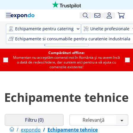
Echipamente pentru catering
Unelte profesionale
Echipamente si consumabile pentru curatenie industriala
Cumpărături offline:
Momentan nu acceptăm comenzi noi în România și nu avem încă
o dată de redeschidere, dar suntem aici pentru a vă ajuta cu
comenzile existente!
Echipamente tehnice
Filtru (0)
/
expondo
/
Echipamente tehnice