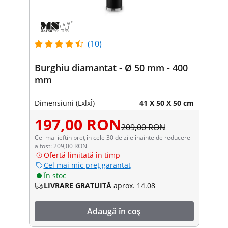
(10)
Burghiu diamantat - Ø 50 mm - 400
mm
Dimensiuni (LxlxÎ)
41 X 50 X 50 cm
197,00 RON
209,00 RON
Cel mai ieftin preț în cele 30 de zile înainte de reducere
a fost: 209,00 RON
Ofertă limitată în timp
Cel mai mic preț garantat
În stoc
LIVRARE GRATUITĂ
aprox. 14.08
Adaugă în coș