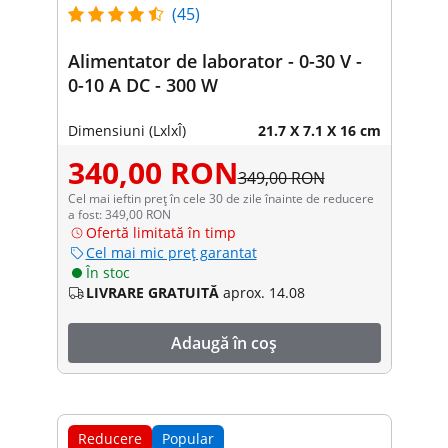
(45)
Alimentator de laborator - 0-30 V -
0-10 A DC - 300 W
Dimensiuni (LxlxÎ)
21.7 X 7.1 X 16 cm
340,00 RON
349,00 RON
Cel mai ieftin preț în cele 30 de zile înainte de reducere
a fost: 349,00 RON
Ofertă limitată în timp
Cel mai mic preț garantat
În stoc
LIVRARE GRATUITĂ
aprox. 14.08
Adaugă în coș
Reducere
Popular