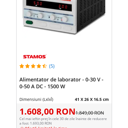
(5)
Alimentator de laborator - 0-30 V -
0-50 A DC - 1500 W
Dimensiuni (LxlxÎ)
41 X 26 X 16.5 cm
1.608,00 RON
1.849,00 RON
Cel mai ieftin preț în cele 30 de zile înainte de reducere
a fost: 1.693,00 RON