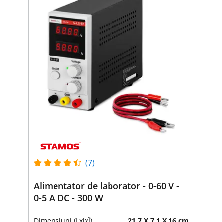
(7)
Alimentator de laborator - 0-60 V -
0-5 A DC - 300 W
Dimensiuni (LxlxÎ)
21.7 X 7.1 X 16 cm