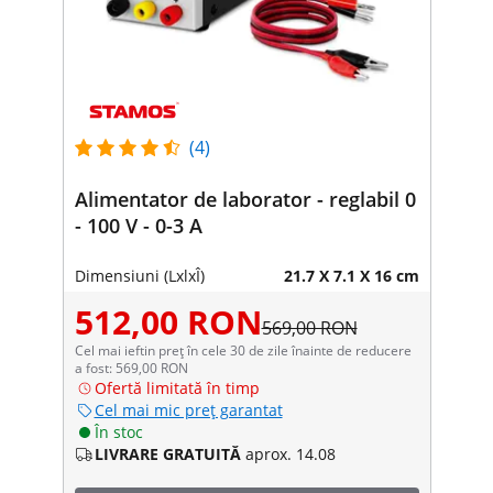
(4)
Alimentator de laborator - reglabil 0
- 100 V - 0-3 A
Dimensiuni (LxlxÎ)
21.7 X 7.1 X 16 cm
512,00 RON
569,00 RON
Cel mai ieftin preț în cele 30 de zile înainte de reducere
a fost: 569,00 RON
Ofertă limitată în timp
Cel mai mic preț garantat
În stoc
LIVRARE GRATUITĂ
aprox. 14.08