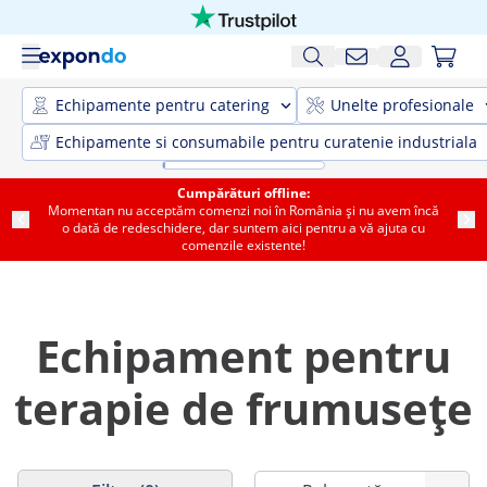
Echipamente pentru catering
Unelte profesionale
Echipamente si consumabile pentru curatenie industriala
Cumpărături offline:
Momentan nu acceptăm comenzi noi în România și nu avem încă
o dată de redeschidere, dar suntem aici pentru a vă ajuta cu
comenzile existente!
Echipament pentru
terapie de frumusețe