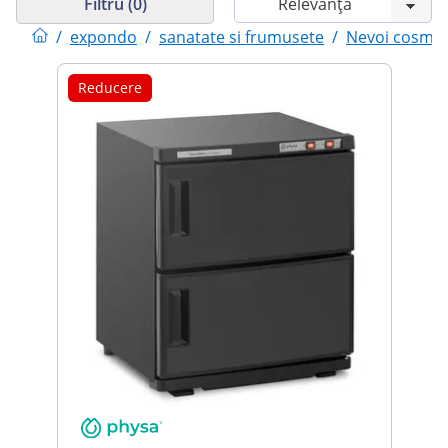
Filtru (0)
/
expondo
/
sanatate si frumusete
/
Nevoi cosmet
Reducere