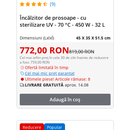
(9)
Încălzitor de prosoape - cu
sterilizare UV - 70 °C - 450 W - 32 L
Dimensiuni (LxlxÎ)
45 X 35 X 51.5 cm
772,00 RON
819,00 RON
Cel mai ieftin preț în cele 30 de zile înainte de reducere
a fost: 759,00 RON
Ofertă limitată în timp
Cel mai mic preț garantat
Ultimele piese! Articole rămase: 8
LIVRARE GRATUITĂ
aprox. 14.08
Adaugă în coș
Reducere
Popular