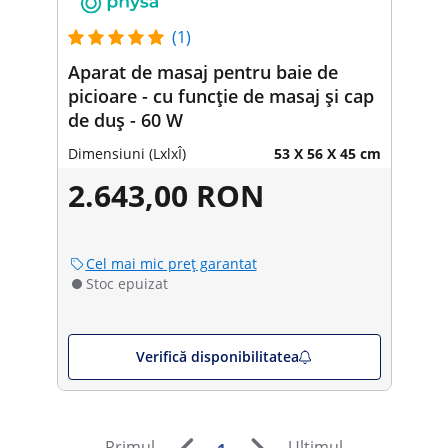
(1)
Aparat de masaj pentru baie de
picioare - cu funcție de masaj și cap
de duș - 60 W
Dimensiuni (LxlxÎ)
53 X 56 X 45 cm
2.643,00 RON
Cel mai mic preț garantat
Stoc epuizat
Verifică disponibilitatea
Primul
Ultimul