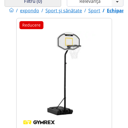
Filtru (0)
/
expondo
/
Sport și sănătate
/
Sport
/
Echipamen
Reducere