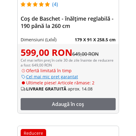
(4)
Coș de Baschet - înălțime reglabilă -
190 până la 260 cm
Dimensiuni (LxlxÎ)
179 X 91 X 258.5 cm
599,00 RON
649,00 RON
Cel mai ieftin preț în cele 30 de zile înainte de reducere
a fost: 649,00 RON
Ofertă limitată în timp
Cel mai mic preț garantat
Ultimele piese! Articole rămase: 2
LIVRARE GRATUITĂ
aprox. 14.08
Adaugă în coș
Reducere