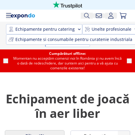
Echipamente pentru catering
Unelte profesionale
Echipamente si consumabile pentru curatenie industriala
Cumpărături offline:
Momentan nu acceptăm comenzi noi în România și nu avem încă
o dată de redeschidere, dar suntem aici pentru a vă ajuta cu
comenzile existente!
Echipament de joacă
în aer liber