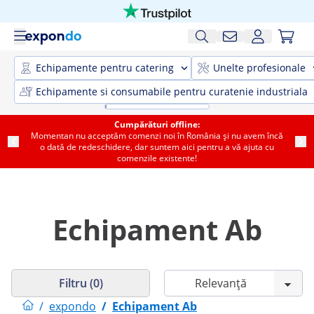
Echipamente pentru catering
Unelte profesionale
Echipamente si consumabile pentru curatenie industriala
Cumpărături offline:
Momentan nu acceptăm comenzi noi în România și nu avem încă
o dată de redeschidere, dar suntem aici pentru a vă ajuta cu
comenzile existente!
Echipament Ab
Filtru (0)
/
expondo
/
Echipament Ab