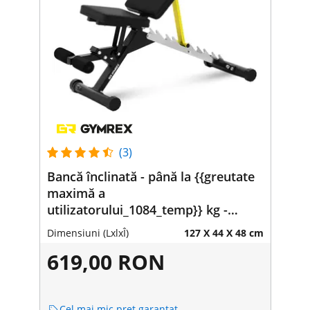
(3)
Bancă înclinată - până la {{greutate
maximă a
utilizatorului_1084_temp}} kg -
reglabilă - {{unghiul de reglaj al
Dimensiuni (LxlxÎ)
127 X 44 X 48 cm
spătarului_977_temp}}}° înclinare
619,00 RON
Cel mai mic preț garantat