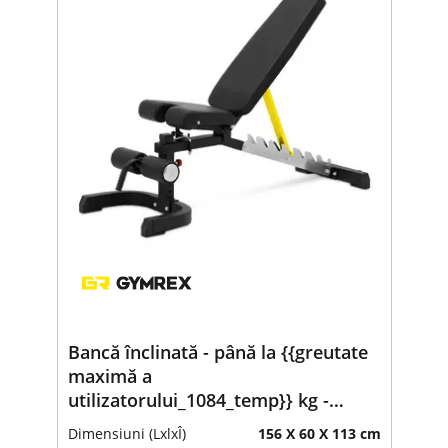
Bancă înclinată - până la {{greutate
maximă a
utilizatorului_1084_temp}} kg -
reglabilă - {{unghiul de reglaj al
Dimensiuni (LxlxÎ)
156 X 60 X 113 cm
spătarului_977_temp}}° înclinare -