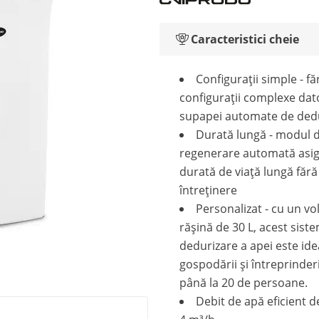
Caracteristici cheie
Configurații simple - fă
configurații complexe dat
supapei automate de ded
Durată lungă - modul 
regenerare automată asi
durată de viață lungă fără
întreținere
Personalizat - cu un v
rășină de 30 L, acest sist
dedurizare a apei este ide
gospodării și întreprinder
până la 20 de persoane.
Debit de apă eficient d