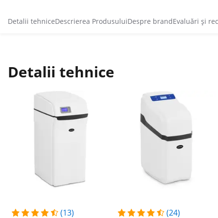
Detalii tehnice
Descrierea Produsului
Despre brand
Evaluări și re
Detalii tehnice
(13)
(24)