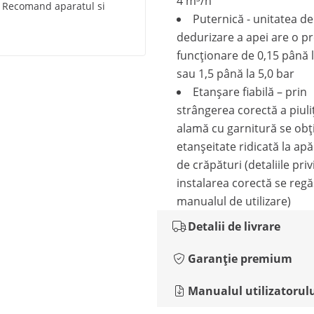
4 m³/h
n Recomand aparatul si
Puternică - unitatea de
dedurizare a apei are o p
funcționare de 0,15 până 
sau 1,5 până la 5,0 bar
Etanșare fiabilă – prin
strângerea corectă a piuli
alamă cu garnitură se obț
etanșeitate ridicată la apă
de crăpături (detaliile pri
instalarea corectă se regă
manualul de utilizare)
Detalii de livrare
Garanție premium
Manualul utilizatorul