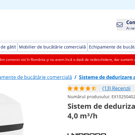
Con
Ai ne
de gătit
Mobilier de bucătărie comercială
Echipamente de bucătă
 comenzi noi în România și nu avem încă o dată de redeschidere, dar suntem aic
amente de bucătărie comercială
/
Sisteme de dedurizare 
(13) Recenzii
Numărul produsului:
EX1025040
Sistem de dedurizar
4,0 m³/h