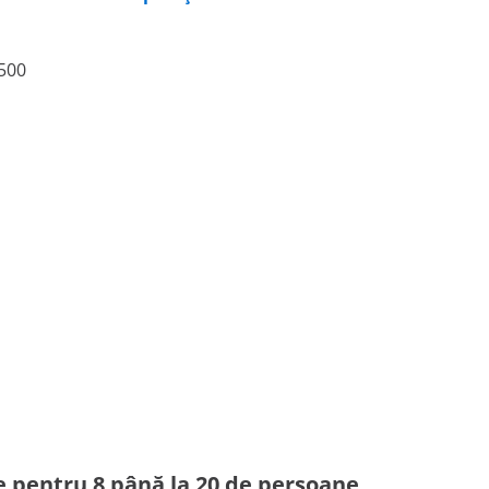
500
e pentru 8 până la 20 de persoane