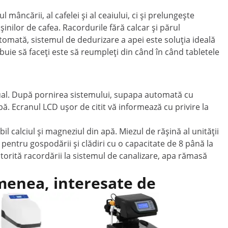
âncării, al cafelei și al ceaiului, ci și prelungește
așinilor de cafea. Racordurile fără calcar și părul
omată, sistemul de dedurizare a apei este soluția ideală
ebuie să faceți este să reumpleți din când în când tabletele
anual. După pornirea sistemului, supapa automată cu
. Ecranul LCD ușor de citit vă informează cu privire la
 calciul și magneziul din apă. Miezul de rășină al unității
pentru gospodării și clădiri cu o capacitate de 8 până la
Datorită racordării la sistemul de canalizare, apa rămasă
emenea, interesate de