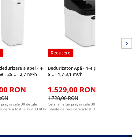
e
Reducere
dedurizare a apei - 4-
Dedurizator Apă - 1-4 persoane -
e - 25 L - 2,7 m³/h
5 L - 1,7-3,1 m³/h
,00 RON
1.529,00 RON
 RON
1.728,00 RON
 preț în cele 30 de zile
Cel mai ieftin preț în cele 30 de zile
educere a fost: 2.799,00 RON
înainte de reducere a fost: 1.699,00 RON