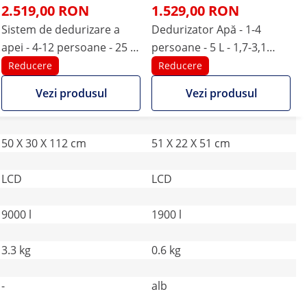
2.519,00 RON
1.529,00 RON
Sistem de dedurizare a
Dedurizator Apă - 1-4
apei - 4-12 persoane - 25 L
persoane - 5 L - 1,7-3,1
- 2,7 m³/h
m³/h
Reducere
Reducere
Vezi produsul
Vezi produsul
50 X 30 X 112 cm
51 X 22 X 51 cm
LCD
LCD
9000 l
1900 l
3.3 kg
0.6 kg
-
alb