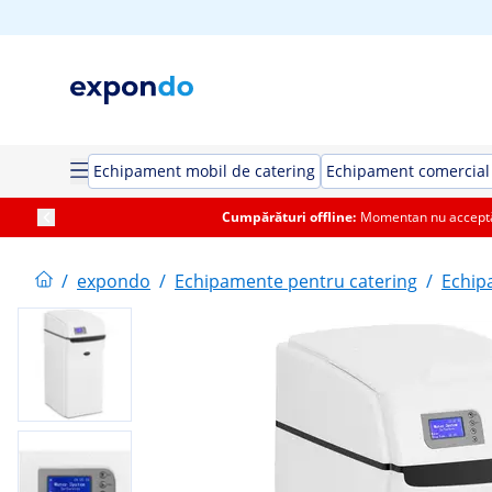
Echipament mobil de catering
Echipament comercial 
Cumpărături offline:
Momentan nu acceptăm
/
expondo
/
Echipamente pentru catering
/
Echip