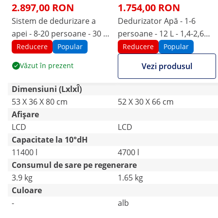
2.897,00 RON
1.754,00 RON
Sistem de dedurizare a
Dedurizator Apă - 1-6
apei - 8-20 persoane - 30 L
persoane - 12 L - 1,4-2,6
- 2,4-4,0 m³/h
m³/h
Reducere
Popular
Reducere
Popular
Văzut în prezent
Vezi produsul
Dimensiuni (LxlxÎ)
53 X 36 X 80 cm
52 X 30 X 66 cm
Afișare
LCD
LCD
Capacitate la 10°dH
11400 l
4700 l
Consumul de sare pe regenerare
3.9 kg
1.65 kg
Culoare
-
alb