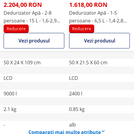
2.204,00 RON
1.618,00 RON
Dedurizator Apă - 2-8
Dedurizator Apă - 1-5
persoane - 15 L - 1,6-2,9
persoane - 6,5 L - 1,4-2,8
m³/h
m³/h
Reducere
Reducere
Vezi produsul
Vezi produsul
50 X 24 X 109 cm
50 X 21.5 X 60 cm
LCD
LCD
9000 l
2400 l
2.1 kg
0.85 kg
-
alb
Comparați mai multe atribute