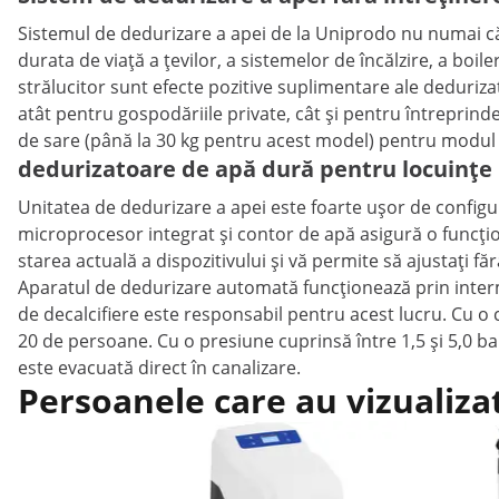
Sistemul de dedurizare a apei de la Uniprodo nu numai că îm
durata de viață a țevilor, a sistemelor de încălzire, a boile
strălucitor sunt efecte pozitive suplimentare ale deduriz
atât pentru gospodăriile private, cât și pentru întreprinde
de sare (până la 30 kg pentru acest model) pentru modul
dedurizatoare de apă dură pentru locuințe 
Unitatea de dedurizare a apei este foarte ușor de configu
microprocesor integrat și contor de apă asigură o funcțio
starea actuală a dispozitivului și vă permite să ajustați fă
Aparatul de dedurizare automată funcționează prin intermed
de decalcifiere este responsabil pentru acest lucru. Cu o 
20 de persoane. Cu o presiune cuprinsă între 1,5 și 5,0 bar
este evacuată direct în canalizare.
Persoanele care au vizualiza