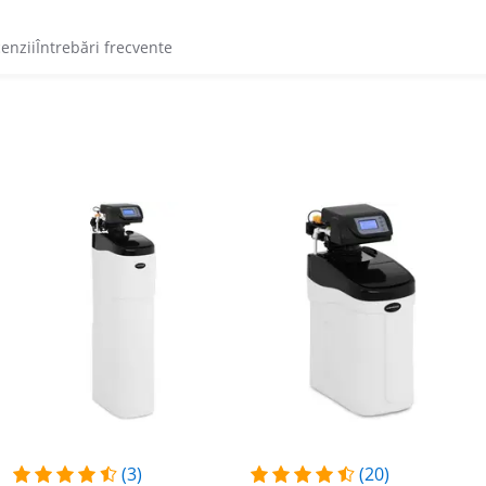
cenzii
Întrebări frecvente
(3)
(20)