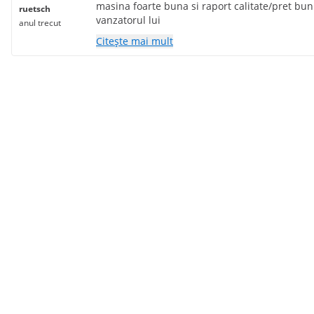
masina foarte buna si raport calitate/pret bu
ruetsch
vanzatorul lui
anul trecut
Citește mai mult