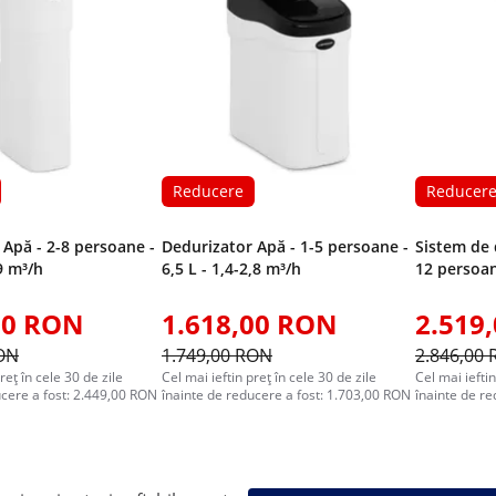
Reducere
Reducer
 Apă - 2-8 persoane -
Dedurizator Apă - 1-5 persoane -
Sistem de 
,9 m³/h
6,5 L - 1,4-2,8 m³/h
12 persoan
00 RON
1.618,00 RON
2.519
RON
1.749,00 RON
2.846,00
reț în cele 30 de zile
Cel mai ieftin preț în cele 30 de zile
Cel mai ieftin
ucere a fost: 2.449,00 RON
înainte de reducere a fost: 1.703,00 RON
înainte de r