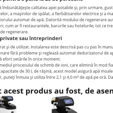
bunătățește calitatea apei potabile și, prin urmare, gustul m
relor, a mașinilor de spălat, a fierbătoarelor electrice și a m
atorului automat de apă. Datorită modului de regenerare aut
ri, cum ar fi restaurantele, barurile sau hotelurile; tot ce tr
 de regenerare.
private sau întreprinderi
rat și de utilizat. Instalarea este descrisă pas cu pas în m
nare fără probleme și reglează automat dedurizatorul de apă
ră efort setările în orice moment.
iul procesului de schimb de ioni, care elimină în mod fiabil
capacitate de 30 L de rășină, acest model asigură apă moale 
, puteți înmuia și utiliza între 2,1 și 4,0 m³ de apă pe oră. 
t acest produs au fost, de as