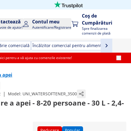
Coș de
tactează
Contul meu
Cumpărături
voie de ajutor?
Autentificare/Registrare
Spre finalizarea
comenzii de plată
rie comercială
Încălzitor comercial pentru alimente
Echipamente 
i pentru a vă ajuta cu comenzile existente!
a apei
|
2
Model:
UNI_WATERSOFTENER_3500
e a apei - 8-20 persoane - 30 L - 2,4-
Reducere
Popular