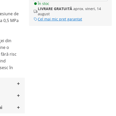
În stoc
LIVRARE GRATUITĂ
aprox. vineri, 14
resiune de
august
Cel mai mic preț garantat
la 0,5 MPa
ței din
ine o
 fără risc
vind
sesc în
ui