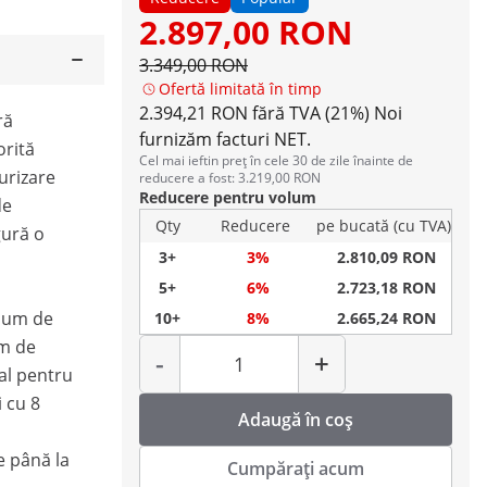
2.897,00 RON
3.349,00 RON
Ofertă limitată în timp
2.394,21 RON fără TVA (21%)
Noi
ră
furnizăm facturi NET.
orită
Cel mai ieftin preț în cele 30 de zile înainte de
urizare
reducere a fost: 3.219,00 RON
Reducere pentru volum
de
Qty
Reducere
pe bucată (cu TVA)
gură o
3+
3%
2.810,09 RON
5+
6%
2.723,18 RON
olum de
10+
8%
2.665,24 RON
Cantitate
em de
-
+
al pentru
i cu 8
Adaugă în coș
e până la
Cumpărați acum