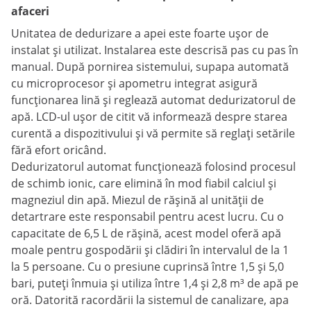
afaceri
Unitatea de dedurizare a apei este foarte ușor de
instalat și utilizat. Instalarea este descrisă pas cu pas în
manual. După pornirea sistemului, supapa automată
cu microprocesor și apometru integrat asigură
funcționarea lină și reglează automat dedurizatorul de
apă. LCD-ul ușor de citit vă informează despre starea
curentă a dispozitivului și vă permite să reglați setările
fără efort oricând.
Dedurizatorul automat funcționează folosind procesul
de schimb ionic, care elimină în mod fiabil calciul și
magneziul din apă. Miezul de rășină al unității de
detartrare este responsabil pentru acest lucru. Cu o
capacitate de 6,5 L de rășină, acest model oferă apă
moale pentru gospodării și clădiri în intervalul de la 1
la 5 persoane. Cu o presiune cuprinsă între 1,5 și 5,0
bari, puteți înmuia și utiliza între 1,4 și 2,8 m³ de apă pe
oră. Datorită racordării la sistemul de canalizare, apa