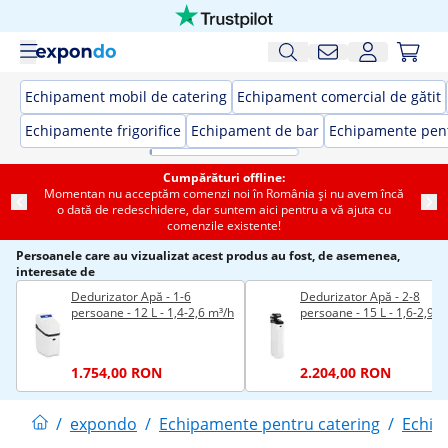
Echipament mobil de catering
Echipament comercial de gătit
Echipamente frigorifice
Echipament de bar
Echipamente pent
Cumpărături offline:
Momentan nu acceptăm comenzi noi în România și nu avem încă
o dată de redeschidere, dar suntem aici pentru a vă ajuta cu
comenzile existente!
Persoanele care au vizualizat acest produs au fost, de asemenea,
interesate de
Dedurizator Apă - 1-6
Dedurizator Apă - 2-8
persoane - 12 L - 1,4-2,6 m³/h
persoane - 15 L - 1,6-2,9 m
1.754,00 RON
2.204,00 RON
/
expondo
/
Echipamente pentru catering
/
Echip