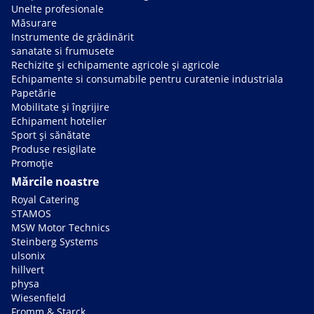
Unelte profesionale
Măsurare
Instrumente de grădinărit
sanatate si frumusete
Rechizite și echipamente agricole și agricole
Echipamente si consumabile pentru curatenie industriala
Papetărie
Mobilitate și îngrijire
Echipament hotelier
Sport și sănătate
Produse resigilate
Promoție
Mărcile noastre
Royal Catering
STAMOS
MSW Motor Technics
Steinberg Systems
ulsonix
hillvert
physa
Wiesenfield
Fromm & Starck