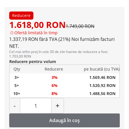
Reducere
1.618,00 RON
1.749,00 RON
Ofertă limitată în timp
1.337,19 RON fără TVA (21%)
Noi furnizăm facturi
NET.
Cel mai ieftin preț în cele 30 de zile înainte de reducere a fost:
1.703,00 RON
Reducere pentru volum
Qty
Reducere
pe bucată (cu TVA)
3+
3%
1.569,46 RON
5+
6%
1.520,92 RON
10+
8%
1.488,56 RON
Cantitate
-
+
Adaugă în coș