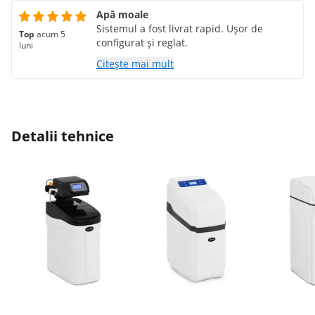
Apă moale
Sistemul a fost livrat rapid. Ușor de
Top
acum 5
configurat și reglat.
luni
Citește mai mult
Detalii tehnice