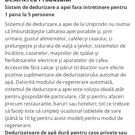
Sistem de dedurizare a apei fara intretinere pentru
1 pana la 5 persoane
Sistemul de dedurizare a apei de la Uniprodo nu numai
că îmbunătățește calitatea apei potabile și, prin
urmare, gustul alimentelor, cafelei și ceaiului, ci
prelungește și durata de viață a țevilor, sistemelor de
încălzire, cazanelor, mașinilor de spălat și
fierbătoarelor electrice și aparatelor de cafea.
Accesoriile fără calcar și părul strălucitor sunt efecte
pozitive suplimentare ale dedurizatorului automat de
apă. Datorită modului de regenerare automată,
sistemul de dedurizare a apei este soluția ideală atât
pentru gospodăriile particulare, cât și pentru afaceri
precum restaurante, baruri sau hoteluri; tot ce trebuie
să faceți este să umpleți ocazional tabletele de sare
(până la 10 kg pentru acest model) pentru modul de
regenerare.
Dedurizatoare de apă dură pentru case private sau