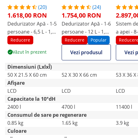
(20)
(24)
1.618,00 RON
1.754,00 RON
2.897,
Dedurizator Apă - 1-5
Dedurizator Apă - 1-6
Sistem de
persoane - 6,5 L - 1,4-
persoane - 12 L - 1,4-
a apei - 8
2,8 m³/h
2,6 m³/h
persoane -
Reducere
Reducere
Popular
Reducer
4,0 m³/h
Văzut în prezent
Vezi produsul
Vezi 
Dimensiuni (LxlxÎ)
50 X 21.5 X 60 cm
52 X 30 X 66 cm
53 X 36 X
Afișare
LCD
LCD
LCD
Capacitate la 10°dH
2400 l
4700 l
11400 l
Consumul de sare pe regenerare
0.85 kg
1.65 kg
3.9 kg
Culoare