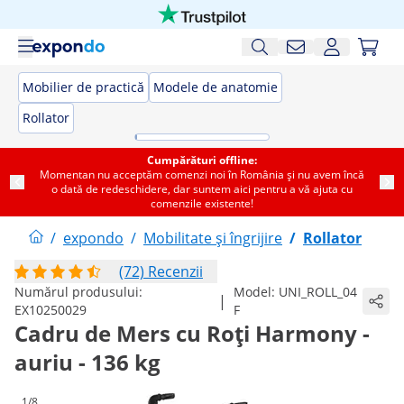
Mobilier de practică
Modele de anatomie
Rollator
Cumpărături offline:
Momentan nu acceptăm comenzi noi în România și nu avem încă
o dată de redeschidere, dar suntem aici pentru a vă ajuta cu
comenzile existente!
/
expondo
/
Mobilitate și îngrijire
/
Rollator
(72) Recenzii
Numărul produsului:
Model:
UNI_ROLL_04
|
EX10250029
F
Cadru de Mers cu Roți Harmony -
auriu - 136 kg
1/8