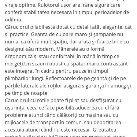
viraje optime. Rulotorul ușor are frâne sigure care
conferă stabilitatea necesară în timpul perioadelor de
odihnă.
Căruciorul pliabil este dotat cu detalii atât elegante, cât
și practice. Geanta de culoare maro și șampanie nu
numai că oferă mult spațiu, dar arată și foarte bine cu
designul său modern. Mânerele au o formă
ergonomică și stau confortabil în mână în timp ce
mergeți.Un scaun robust cu spătar maro contrastant
este integrat în cadru pentru pauze în timpul
plimbărilor lungi. Reflectoarele de pe geantă și de pe
părțile laterale ale roților asigură siguranța în amurg și
pe timp de noapte.
Căruciorul cu rotile poate fi pliat sau desfășurat cu
ușurință, ceea ce face posibilă aducerea cu el fără
probleme atunci când călătoriți cu mașina sau cu
mijloacele de transport în comun, sau depozitarea
acestuia atunci când nu este necesar. Greutatea