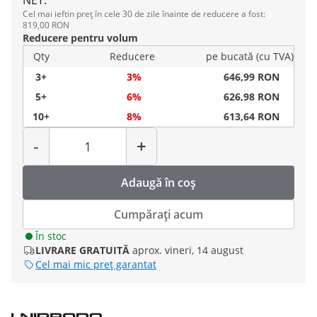
NET.
Cel mai ieftin preț în cele 30 de zile înainte de reducere a fost:
819,00 RON
Reducere pentru volum
Qty
Reducere
pe bucată (cu TVA)
3+
3%
646,99 RON
5+
6%
626,98 RON
10+
8%
613,64 RON
Cantitate
-
+
Adaugă în coș
Cumpărați acum
În stoc
LIVRARE GRATUITĂ
aprox. vineri, 14 august
Cel mai mic preț garantat