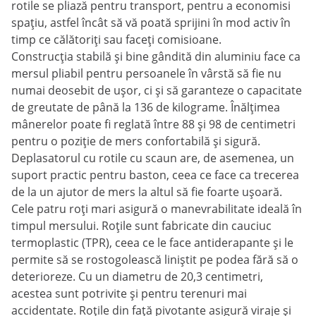
rotile se pliază pentru transport, pentru a economisi
spațiu, astfel încât să vă poată sprijini în mod activ în
timp ce călătoriți sau faceți comisioane.
Construcția stabilă și bine gândită din aluminiu face ca
mersul pliabil pentru persoanele în vârstă să fie nu
numai deosebit de ușor, ci și să garanteze o capacitate
de greutate de până la 136 de kilograme. Înălțimea
mânerelor poate fi reglată între 88 și 98 de centimetri
pentru o poziție de mers confortabilă și sigură.
Deplasatorul cu rotile cu scaun are, de asemenea, un
suport practic pentru baston, ceea ce face ca trecerea
de la un ajutor de mers la altul să fie foarte ușoară.
Cele patru roți mari asigură o manevrabilitate ideală în
timpul mersului. Roțile sunt fabricate din cauciuc
termoplastic (TPR), ceea ce le face antiderapante și le
permite să se rostogolească liniștit pe podea fără să o
deterioreze. Cu un diametru de 20,3 centimetri,
acestea sunt potrivite și pentru terenuri mai
accidentate. Roțile din față pivotante asigură viraje și