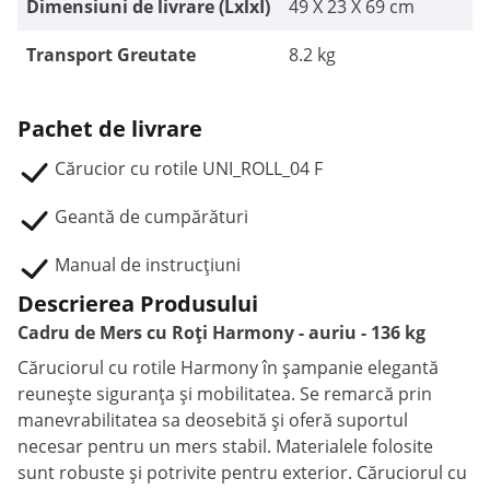
Dimensiuni de livrare (LxlxÎ)
49 X 23 X 69 cm
Transport Greutate
8.2 kg
Pachet de livrare
Cărucior cu rotile UNI_ROLL_04 F
Geantă de cumpărături
Manual de instrucțiuni
Descrierea Produsului
Cadru de Mers cu Roți Harmony - auriu - 136 kg
Căruciorul cu rotile Harmony în șampanie elegantă
reunește siguranța și mobilitatea. Se remarcă prin
manevrabilitatea sa deosebită și oferă suportul
necesar pentru un mers stabil. Materialele folosite
sunt robuste și potrivite pentru exterior. Căruciorul cu