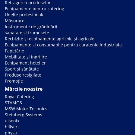
Retragerea produselor
Echipamente pentru catering
Unelte profesionale
Măsurare
Instrumente de grădinărit
sanatate si frumusete
Rechizite și echipamente agricole și agricole
Echipamente si consumabile pentru curatenie industriala
Papetărie
Mobilitate și îngrijire
Echipament hotelier
Sport și sănătate
Produse resigilate
Promoție
Mărcile noastre
Royal Catering
STAMOS
MSW Motor Technics
Steinberg Systems
ulsonix
hillvert
physa