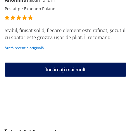
Anonimul
acum 9 luni
Postat pe Expondo Poland
Stabil, finisat solid, fiecare element este rafinat, șezutul
cu spătar este grozav, ușor de pliat. Îl recomand.
Arată recenzia originală
Încărcați mai mult