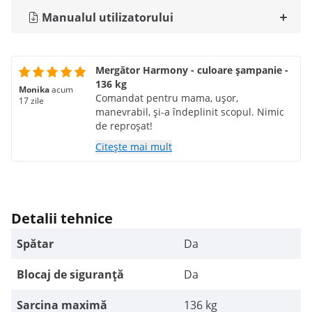
Manualul utilizatorului
Mergător Harmony - culoare șampanie -
136 kg
Monika
acum
Comandat pentru mama, ușor,
17 zile
manevrabil, și-a îndeplinit scopul. Nimic
de reproșat!
Citește mai mult
Detalii tehnice
Spătar
Da
Blocaj de siguranță
Da
Sarcina maximă
136 kg