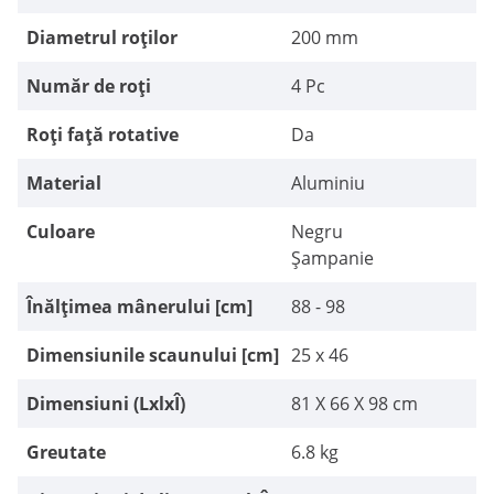
Diametrul roților
200 mm
Număr de roți
4 Pc
Roți față rotative
Da
Material
Aluminiu
Culoare
Negru
Șampanie
Înălțimea mânerului [cm]
88 - 98
Dimensiunile scaunului [cm]
25 x 46
Dimensiuni (LxlxÎ)
81 X 66 X 98 cm
Greutate
6.8 kg