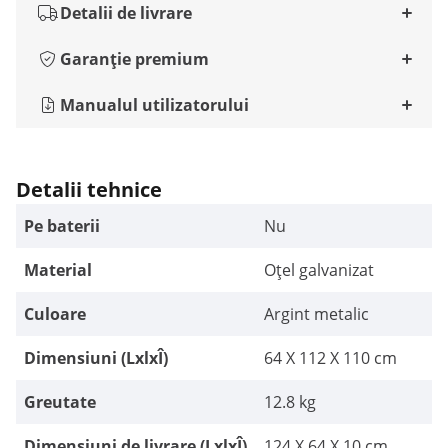
Detalii de livrare
Garanție premium
Manualul utilizatorului
Detalii tehnice
Pe baterii
Nu
Material
Oțel galvanizat
Culoare
Argint metalic
Dimensiuni (LxlxÎ)
64 X 112 X 110 cm
Greutate
12.8 kg
Dimensiuni de livrare (LxlxÎ)
124 X 64 X 10 cm