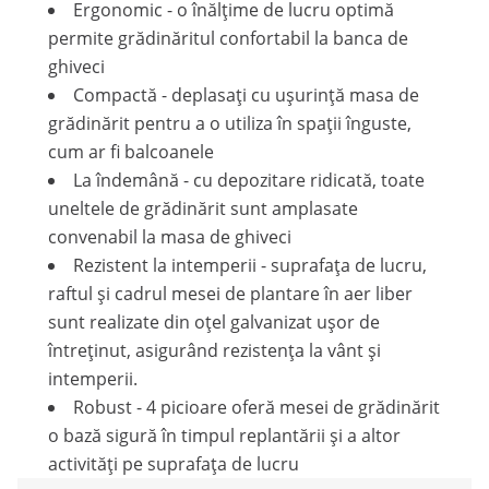
Ergonomic - o înălțime de lucru optimă
permite grădinăritul confortabil la banca de
ghiveci
Compactă - deplasați cu ușurință masa de
grădinărit pentru a o utiliza în spații înguste,
cum ar fi balcoanele
La îndemână - cu depozitare ridicată, toate
uneltele de grădinărit sunt amplasate
convenabil la masa de ghiveci
Rezistent la intemperii - suprafața de lucru,
raftul și cadrul mesei de plantare în aer liber
sunt realizate din oțel galvanizat ușor de
întreținut, asigurând rezistența la vânt și
intemperii.
Robust - 4 picioare oferă mesei de grădinărit
o bază sigură în timpul replantării și a altor
activități pe suprafața de lucru