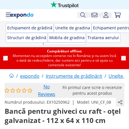
Echipament de grădină
Unelte de gradina
Echipament pentru
Structuri de grădină
Mobila de gradina
Tratarea aerului
Cumpărături offline:
Momentan nu acceptăm comenzi noi în România și nu avem încă
o dată de redeschidere, dar suntem aici pentru a vă ajuta cu
comenzile existente!
/
expondo
/
Instrumente de grădinărit
/
Unelte d
No
Fii primul care scrie o recenzie
pentru acest produs
Reviews
|
Numărul produsului:
EX10250962
Model:
UNI_CF_08
Bancă pentru ghiveci cu raft - oțel
galvanizat - 112 x 64 x 110 cm