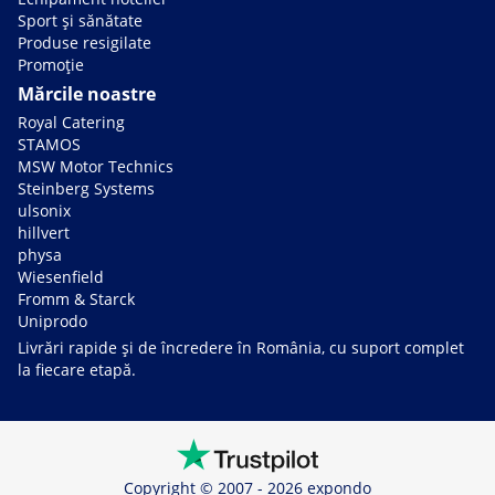
Sport și sănătate
Produse resigilate
Promoție
Mărcile noastre
Royal Catering
STAMOS
MSW Motor Technics
Steinberg Systems
ulsonix
hillvert
physa
Wiesenfield
Fromm & Starck
Uniprodo
Livrări rapide și de încredere în România, cu suport complet
la fiecare etapă.
Copyright © 2007 - 2026 expondo