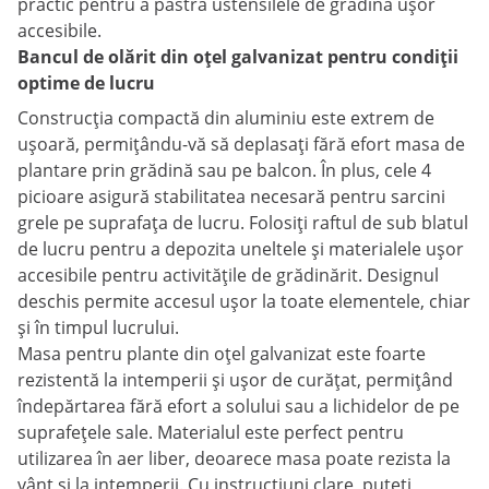
practic pentru a păstra ustensilele de grădină ușor
accesibile.
Bancul de olărit din oțel galvanizat pentru condiții
optime de lucru
Construcția compactă din aluminiu este extrem de
ușoară, permițându-vă să deplasați fără efort masa de
plantare prin grădină sau pe balcon. În plus, cele 4
picioare asigură stabilitatea necesară pentru sarcini
grele pe suprafața de lucru. Folosiți raftul de sub blatul
de lucru pentru a depozita uneltele și materialele ușor
accesibile pentru activitățile de grădinărit. Designul
deschis permite accesul ușor la toate elementele, chiar
și în timpul lucrului.
Masa pentru plante din oțel galvanizat este foarte
rezistentă la intemperii și ușor de curățat, permițând
îndepărtarea fără efort a solului sau a lichidelor de pe
suprafețele sale. Materialul este perfect pentru
utilizarea în aer liber, deoarece masa poate rezista la
vânt și la intemperii. Cu instrucțiuni clare, puteți