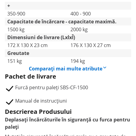
+
350-900
400 - 900
Capacitate de încărcare - capacitate maximă.
1500 kg
2000 kg
Dimensiuni de livrare (LxlxÎ)
172 X 130 X 23 cm
176 X 130 X 27 cm
Greutate
151 kg
194 kg
Comparați mai multe atribute
Pachet de livrare
Furcă pentru paleți SBS-CF-1500
Manual de instrucțiuni
Descrierea Produsului
Deplasați încărcăturile în siguranță cu furca pentru
paleți