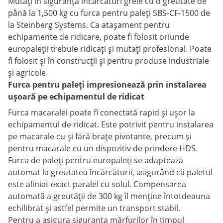
Mutați în siguranță încărcături grele cu o greutate de
până la 1,500 kg cu furca pentru paleți SBS-CF-1500 de
la Steinberg Systems. Ca atașament pentru
echipamente de ridicare, poate fi folosit oriunde
europaleții trebuie ridicați și mutați profesional. Poate
fi folosit și în construcții și pentru produse industriale
și agricole.
Furca pentru paleți impresionează prin instalarea
ușoară pe echipamentul de ridicat
Furca macaralei poate fi conectată rapid și ușor la
echipamentul de ridicat. Este potrivit pentru instalarea
pe macarale cu și fără brațe pivotante, precum și
pentru macarale cu un dispozitiv de prindere HDS.
Furca de paleți pentru europaleți se adaptează
automat la greutatea încărcăturii, asigurând că paletul
este aliniat exact paralel cu solul. Compensarea
automată a greutății de 300 kg îl menține întotdeauna
echilibrat și astfel permite un transport stabil.
Pentru a asigura siguranța mărfurilor în timpul