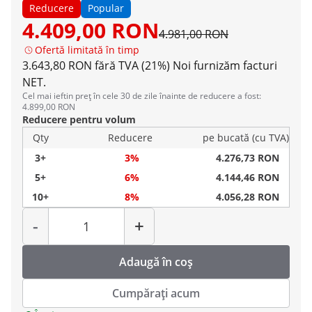
Reducere
Popular
4.409,00 RON
4.981,00 RON
Ofertă limitată în timp
3.643,80 RON fără TVA (21%)
Noi furnizăm facturi
NET.
Cel mai ieftin preț în cele 30 de zile înainte de reducere a fost:
4.899,00 RON
Reducere pentru volum
Qty
Reducere
pe bucată (cu TVA)
3+
3%
4.276,73 RON
5+
6%
4.144,46 RON
10+
8%
4.056,28 RON
Cantitate
-
+
Adaugă în coș
Cumpărați acum