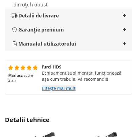
din oțel robust
Detalii de livrare
Garanție premium
Manualul utilizatorului
furci HDS
Echipament suplimentar, funcționează
Mariusz
acum
așa cum trebuie. Vă recomand!!!
2 ani
Citește mai mult
Detalii tehnice