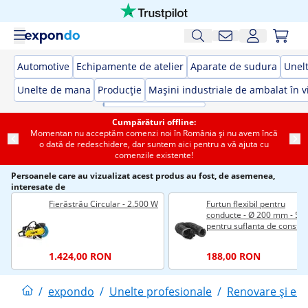
Automotive
Echipamente de atelier
Aparate de sudura
Unelt
Unelte de mana
Producție
Mașini industriale de ambalat în v
Cumpărături offline:
Momentan nu acceptăm comenzi noi în România și nu avem încă
o dată de redeschidere, dar suntem aici pentru a vă ajuta cu
comenzile existente!
Persoanele care au vizualizat acest produs au fost, de asemenea,
interesate de
Fierăstrău Circular - 2.500 W
Furtun flexibil pentru
conducte - Ø 200 mm - 5 m
pentru suflanta de construc
MSW-IB-01
1.424,00 RON
188,00 RON
/
expondo
/
Unelte profesionale
/
Renovare și ech