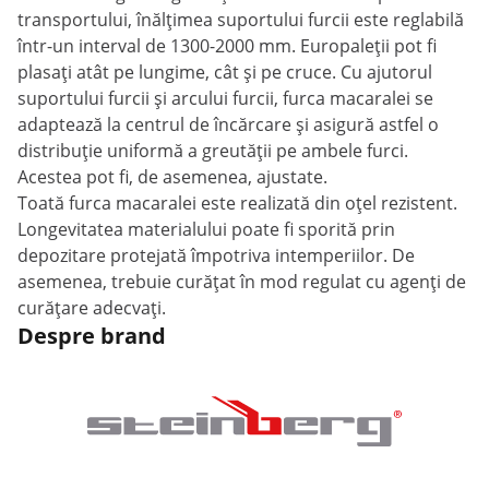
transportului, înălțimea suportului furcii este reglabilă
într-un interval de 1300-2000 mm. Europaleții pot fi
plasați atât pe lungime, cât și pe cruce. Cu ajutorul
suportului furcii și arcului furcii, furca macaralei se
adaptează la centrul de încărcare și asigură astfel o
distribuție uniformă a greutății pe ambele furci.
Acestea pot fi, de asemenea, ajustate.
Toată furca macaralei este realizată din oțel rezistent.
Longevitatea materialului poate fi sporită prin
depozitare protejată împotriva intemperiilor. De
asemenea, trebuie curățat în mod regulat cu agenți de
curățare adecvați.
Despre brand