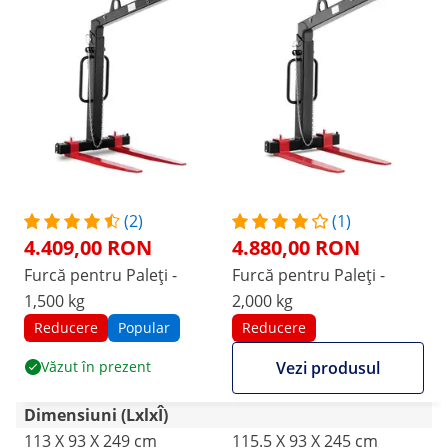
(2)
(1)
4.409,00 RON
4.880,00 RON
Furcă pentru Paleți -
Furcă pentru Paleți -
1,500 kg
2,000 kg
Reducere
Popular
Reducere
Văzut în prezent
Vezi produsul
Dimensiuni (LxlxÎ)
113 X 93 X 249 cm
115.5 X 93 X 245 cm