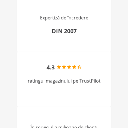
Expertiză de încredere
DIN 2007
4.3
ratingul magazinului pe TrustPilot
În serviciul a milioane de clienți