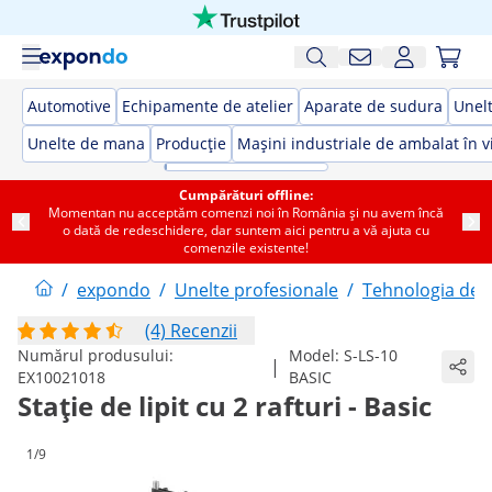
Automotive
Echipamente de atelier
Aparate de sudura
Unelt
Unelte de mana
Producție
Mașini industriale de ambalat în v
Cumpărături offline:
Momentan nu acceptăm comenzi noi în România și nu avem încă
o dată de redeschidere, dar suntem aici pentru a vă ajuta cu
comenzile existente!
/
expondo
/
Unelte profesionale
/
Tehnologia de li
(4) Recenzii
Numărul produsului:
Model:
S-LS-10
|
EX10021018
BASIC
Stație de lipit cu 2 rafturi - Basic
1/9