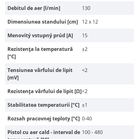
Debitul de aer [l/min]
130
Dimensiunea standului [cm]
12 x 12
Menovitý vstupný prúd [A]
15
Rezistența la temperatură
±2
[°C]
Tensiunea vârfului de lipit
<2
[mV]
Rezistența vârfului de lipit [Ω]
<2
Stabilitatea temperaturii [°C]
±1
Rozsah pracovnej teploty [°C]
0-40
Pistol cu aer cald - interval de
100 - 480