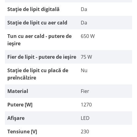
Stație de lipit digitală
Da
Stație de lipit cu aer cald
Da
Tun cu aer cald - putere de
650 W
ieșire
Fier de lipit - putere de ieșire
75 W
Stație de lipit cu placă de
Nu
preîncălzire
Material
Fier
Putere [W]
1270
Afișare
LED
Tensiune [V]
230