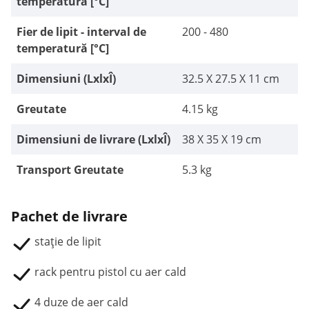
temperatură [°C]
Fier de lipit - interval de
200 - 480
temperatură [°C]
Dimensiuni (LxlxÎ)
32.5 X 27.5 X 11 cm
Greutate
4.15 kg
Dimensiuni de livrare (LxlxÎ)
38 X 35 X 19 cm
Transport Greutate
5.3 kg
Pachet de livrare
stație de lipit
rack pentru pistol cu aer cald
4 duze de aer cald