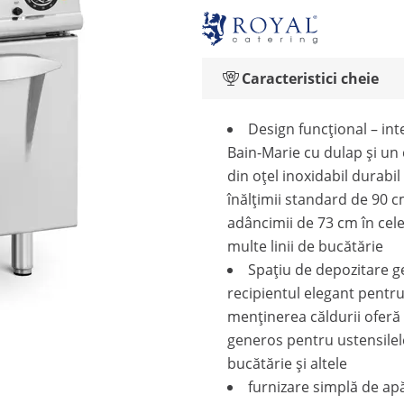
Caracteristici cheie
Design funcțional – int
Bain-Marie cu dulap și un
din oțel inoxidabil durabil
înălțimii standard de 90 c
adâncimii de 73 cm în cel
multe linii de bucătărie
Spațiu de depozitare g
recipientul elegant pentr
menținerea căldurii oferă
generos pentru ustensilel
bucătărie și altele
furnizare simplă de ap