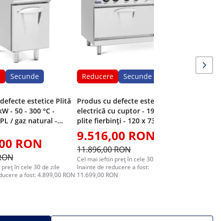
26 cm - 
la 14 mm 
e
Secunde
Reducere
Secunde
defecte estetice Plită
Produs cu defecte estetice Plită
kW - 50 - 300 °C -
electrică cu cuptor - 19,1 kW - 6
PL / gaz natural -
plite fierbinți - 120 x 73 cm -
ază - Royal Catering
Seria Pro 730 - Royal Catering
9.516,00 RON
,00 RON
1.07
11.896,00 RON
 RON
1.349,0
Cel mai ieftin preț în cele 30 de zile
 preț în cele 30 de zile
înainte de reducere a fost:
Cel mai ieft
educere a fost: 4.899,00 RON
11.699,00 RON
înainte de 