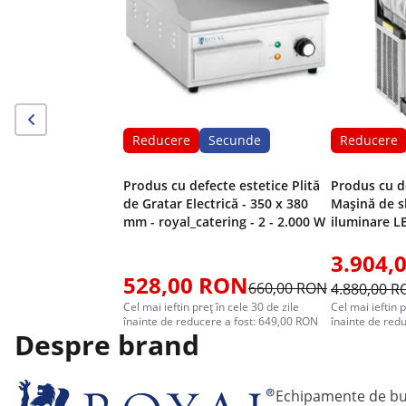
Reducere
Secunde
Reducere
Produs cu defecte estetice Plită
Produs cu d
de Gratar Electrică - 350 x 380
Mașină de sl
mm - royal_catering - 2 - 2.000 W
iluminare L
digital - Ro
3.904,
528,00 RON
660,00 RON
4.880,00 
Cel mai ieftin preț în cele 30 de zile
Cel mai ieftin p
înainte de reducere a fost: 649,00 RON
înainte de red
Despre brand
Echipamente de bu