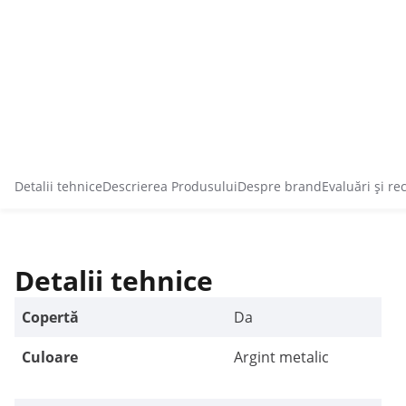
Detalii tehnice
Descrierea Produsului
Despre brand
Evaluări și re
Detalii tehnice
Copertă
Da
Culoare
Argint metalic