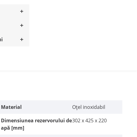
ui
Material
Oțel inoxidabil
Dimensiunea rezervorului de
302 x 425 x 220
apă [mm]