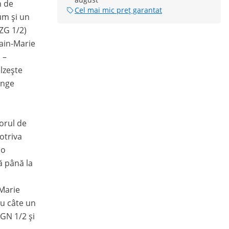
n de
Cel mai mic preț garantat
um și un
ZG 1/2)
Bain-Marie
 –
lzește
inge
orul de
otriva
 o
ă până la
-Marie
ru câte un
GN 1/2 și