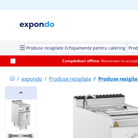
Produse resigilate Echipamente pentru catering
Prod
Cumpărături offline:
Momentan nu acceptăm
/
expondo
/
Produse resigilate
/
Produse resigil