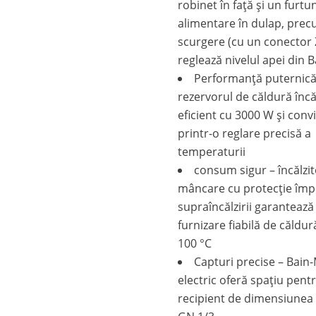
robinet în față și un furtu
alimentare în dulap, prec
scurgere (cu un conector 
reglează nivelul apei din 
Performanță puternică
rezervorul de căldură încă
eficient cu 3000 W și conv
printr-o reglare precisă a
temperaturii
consum sigur – încălzit
mâncare cu protecție împ
supraîncălzirii garantează
furnizare fiabilă de căldur
100 °C
Capturi precise – Bain
electric oferă spațiu pent
recipient de dimensiunea 