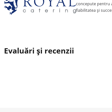
concepute pentru a
fiabilitatea și succ
Evaluări și recenzii