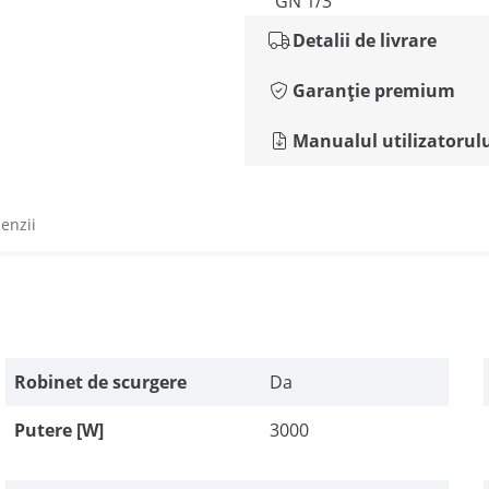
GN 1/3
Detalii de livrare
Garanție premium
Manualul utilizatorul
cenzii
Robinet de scurgere
Da
Putere [W]
3000