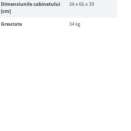
Dimensiunile cabinetului
34 x 66 x 39
[cm]
Greutate
34 kg