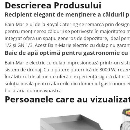
Descrierea Produsului
Recipient elegant de menținere a căldurii 
Bain-Marie-ul de la Royal Catering se remarcă prin designu
pentru menținerea căldurii se potrivește în majoritatea mo
integrat oferă un spațiu generos de depozitare, ideal pen
1/2 și GN 1/3. Acest Bain-Marie electric cu dulap nu gara
Baie de apă optimă pentru gastronomie cu 
Bain-Marie electric cu dulap impresionează printr-un sist
sistem de drenaj. Cu o putere puternică de 3000 W, rezervo
Încălzitorul de alimente oferă o experiență sigură datorită
soluția ideală pentru afacerile din domeniul gastronomiei c
bucătăria dumneavoastră.
Persoanele care au vizualiza