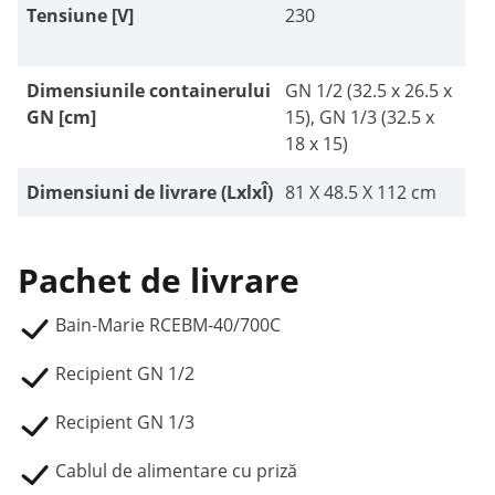
Tensiune [V]
230
Dimensiunile containerului
GN 1/2 (32.5 x 26.5 x
GN [cm]
15), GN 1/3 (32.5 x
18 x 15)
Dimensiuni de livrare (LxlxÎ)
81 X 48.5 X 112 cm
Pachet de livrare
Bain-Marie RCEBM-40/700C
Recipient GN 1/2
Recipient GN 1/3
Cablul de alimentare cu priză