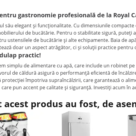
pentru gastronomie profesională de la Royal C
l său elegant și funcționalitate. Cu dimensiunile compacte d
bilierului de bucătărie. Pentru o stabilitate sigură, puteți 
tru ustensilele de bucătărie și alte echipamente. Baia de a
ntează doar un aspect atrăgător, ci și soluții practice pent
dulap practic!
em simplu de alimentare cu apă, care include un robinet pe p
rul de căldură asigură o performanță eficientă de încălzire 
 protecției împotriva supraîncălzirii, care garantează o alimen
are pun accent pe calitate și siguranță. Investiți acum în ac
t acest produs au fost, de as