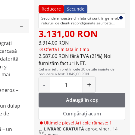
Reducere
Secunde
Secundele noastre din fabrică sunt, în general,
retururi de clienți recondiționate sau foste
articole de afișare. Produsele pot avea
3.131,00 RON
defecte cosmetice, dar sunt impecabile din
punct de vedere tehnic. Ca de obicei, oferim
3.914,00 RON
egrați
dreptul normal de retur și garanție.
Ofertă limitată în timp
 carcasă
2.587,60 RON fără TVA (21%)
Noi
 datorită
furnizăm facturi NET.
m și
Cel mai ieftin preț în cele 30 de zile înainte de
e mai
reducere a fost: 3.849,00 RON
Cantitate
-
+
eneros –
u
Adaugă în coș
 un dulap
e de
Cumpărați acum
Ultimele piese! Articole rămase: 1
ă – un
LIVRARE GRATUITĂ
aprox. vineri, 14
august