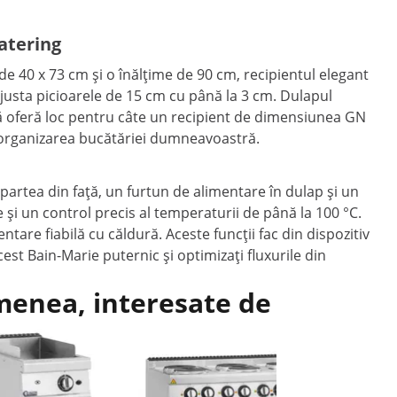
atering
e 40 x 73 cm și o înălțime de 90 cm, recipientul elegant
ajusta picioarele de 15 cm cu până la 3 cm. Dulapul
pă oferă loc pentru câte un recipient de dimensiunea GN
ru organizarea bucătăriei dumneavoastră.
artea din față, un furtun de alimentare în dulap și un
și un control precis al temperaturii de până la 100 °C.
tare fiabilă cu căldură. Aceste funcții fac din dispozitiv
est Bain-Marie puternic și optimizați fluxurile din
emenea, interesate de
Reduce
Produs cu
Mașină el