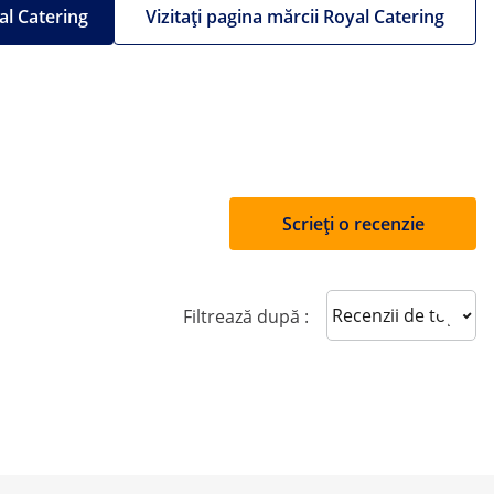
al Catering
Vizitați pagina mărcii Royal Catering
Scrieți o recenzie
Sort reviews
Filtrează după :