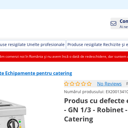
Con
Ai ne
use resigilate Unelte profesionale
Produse resigilate Rechizite și 
 comenzi noi în România și nu avem încă o dată de redeschidere, dar suntem aic
ate Echipamente pentru catering
No Reviews
Numărul produsului:
EX2001341
Produs cu defecte 
- GN 1/3 - Robinet 
Catering