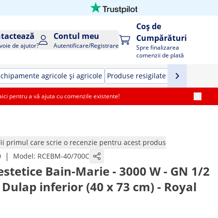
Coș de
tactează
Contul meu
Cumpărături
voie de ajutor?
Autentificare/Registrare
Spre finalizarea
comenzii de plată
echipamente agricole și agricole
Produse resigilate Măsurare
Prod
i pentru a vă ajuta cu comenzile existente!
Fii primul care scrie o recenzie pentru acest produs
|
0
Model:
RCEBM-40/700C
estetice Bain-Marie - 3000 W - GN 1/2
- Dulap inferior (40 x 73 cm) - Royal