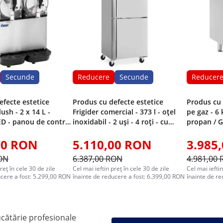
Secunde
Reducere
Secunde
Reducer
efecte estetice
Produs cu defecte estetice
Produs cu 
ush - 2 x 14 L -
Frigider comercial - 373 l - oțel
pe gaz - 6 
ED - panou de control
inoxidabil - 2 uși - 4 roți - cu
propan / G
yal Catering
încuietoare - Royal Catering
dulap de b
00 RON
5.110,00 RON
3.985
RON
6.387,00 RON
4.981,00
reț în cele 30 de zile
Cel mai ieftin preț în cele 30 de zile
Cel mai ieftin
ucere a fost: 5.299,00 RON
înainte de reducere a fost: 6.399,00 RON
înainte de r
cătărie profesionale