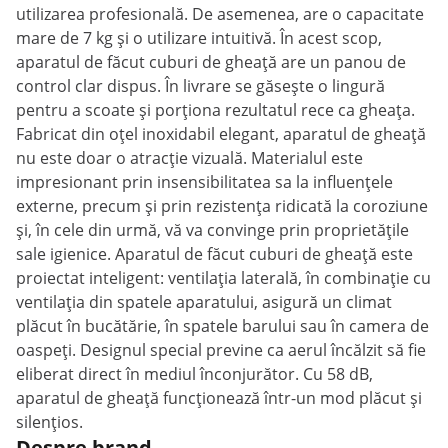
utilizarea profesională. De asemenea, are o capacitate
mare de 7 kg și o utilizare intuitivă. În acest scop,
aparatul de făcut cuburi de gheață are un panou de
control clar dispus. În livrare se găsește o lingură
pentru a scoate și porționa rezultatul rece ca gheața.
Fabricat din oțel inoxidabil elegant, aparatul de gheață
nu este doar o atracție vizuală. Materialul este
impresionant prin insensibilitatea sa la influențele
externe, precum și prin rezistența ridicată la coroziune
și, în cele din urmă, vă va convinge prin proprietățile
sale igienice. Aparatul de făcut cuburi de gheață este
proiectat inteligent: ventilația laterală, în combinație cu
ventilația din spatele aparatului, asigură un climat
plăcut în bucătărie, în spatele barului sau în camera de
oaspeți. Designul special previne ca aerul încălzit să fie
eliberat direct în mediul înconjurător. Cu 58 dB,
aparatul de gheață funcționează într-un mod plăcut și
silențios.
Despre brand