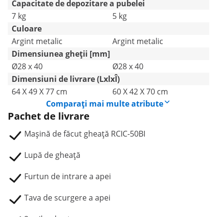
Capacitate de depozitare a pubelei
7 kg
5 kg
Culoare
Argint metalic
Argint metalic
Dimensiunea gheții [mm]
Ø28 x 40
Ø28 x 40
Dimensiuni de livrare (LxlxÎ)
64 X 49 X 77 cm
60 X 42 X 70 cm
Comparați mai multe atribute
Pachet de livrare
Mașină de făcut gheață RCIC-50BI
Lupă de gheață
Furtun de intrare a apei
Tava de scurgere a apei