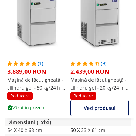
(1)
(9)
3.889,00 RON
2.439,00 RON
Mașină de făcut gheață -
Mașină de făcut gheață -
cilindru gol - 50 kg/24 h -
cilindru gol - 20 kg/24 h -
7 capacitate de kg - 310}
5 capacitate de kg - 165}
Reducere
Reducere
W - Oțel inoxidabil - Royal
W - Oțel inoxidabil - Royal
Văzut în prezent
Vezi produsul
Catering
Catering
Dimensiuni (LxlxÎ)
54 X 40 X 68 cm
50 X 33 X 61 cm