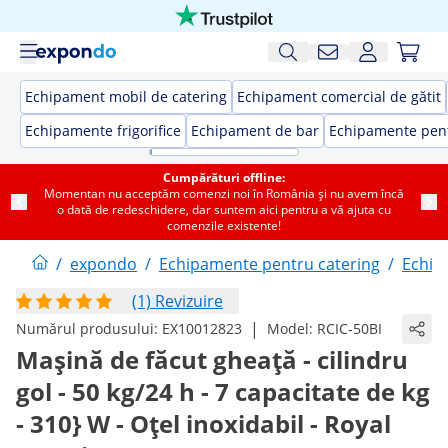
Echipament mobil de catering
Echipament comercial de gătit
Echipamente frigorifice
Echipament de bar
Echipamente pent
Cumpărături offline:
Momentan nu acceptăm comenzi noi în România și nu avem încă
o dată de redeschidere, dar suntem aici pentru a vă ajuta cu
comenzile existente!
/
expondo
/
Echipamente pentru catering
/
Echip
(1) Revizuire
|
Numărul produsului:
EX10012823
Model:
RCIC-50BI
Mașină de făcut gheață - cilindru
gol - 50 kg/24 h - 7 capacitate de kg
- 310} W - Oțel inoxidabil - Royal