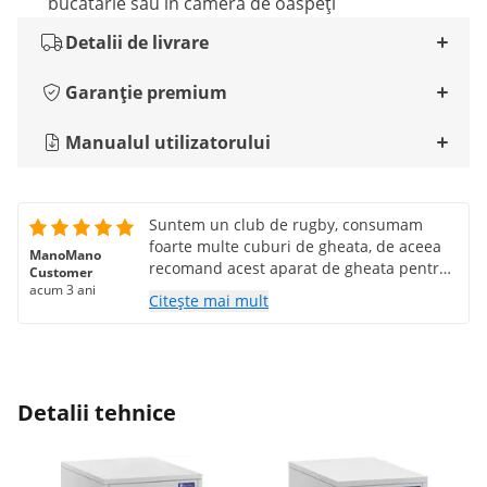
bucătărie sau în camera de oaspeți
Detalii de livrare
Garanție premium
Manualul utilizatorului
Suntem un club de rugby, consumam
foarte multe cuburi de gheata, de aceea
ManoMano
recomand acest aparat de gheata pentru
Customer
calitate si pret. Timp de livrare de top.
acum 3 ani
Citește mai mult
Detalii tehnice