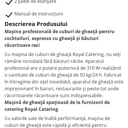
2 șaibe de etanșare
Manual de instrucțiuni
Descrierea Produsului
Mașina profesională de cuburi de gheață pentru
cocktailuri, espresso cu gheață și băuturi
răcoritoare reci
Cu mașina de cuburi de gheață Royal Catering, nu veți
rămâne niciodată fără băuturi răcite. Aparatul
profesional are o putere puternică de 310 W realizând
o cantitate de cuburi de gheață de 50 kg/24 h. Fabricat
în întregime din oțel inoxidabil, aparatul de gheață este
impresionant în baruri, restaurante și peste tot unde
răcoritoarele răcoritoare sunt indispensabile.
Mașină de gheață spațioasă de la furnizorii de
catering Royal Catering
Cu valorile sale de înaltă performanță, mașina de
cuburi de gheață este rapidă și eficientă pentru