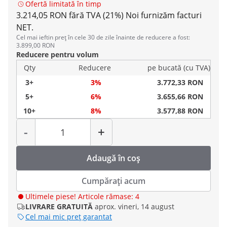
Ofertă limitată în timp
3.214,05 RON fără TVA (21%)
Noi furnizăm facturi
NET.
Cel mai ieftin preț în cele 30 de zile înainte de reducere a fost:
3.899,00 RON
Reducere pentru volum
Qty
Reducere
pe bucată (cu TVA)
3+
3%
3.772,33 RON
5+
6%
3.655,66 RON
10+
8%
3.577,88 RON
Cantitate
-
+
Adaugă în coș
Cumpărați acum
Ultimele piese! Articole rămase: 4
LIVRARE GRATUITĂ
aprox. vineri, 14 august
Cel mai mic preț garantat